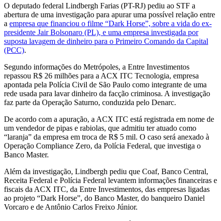
O deputado federal Lindbergh Farias (PT-RJ) pediu ao STF a
abertura de uma investigação para apurar uma possível relação entre
a
empresa que financiou o filme “Dark Horse”, sobre a vida do ex-
presidente Jair Bolsonaro (PL), e uma empresa investigada por
suposta lavagem de dinheiro para o Primeiro Comando da Capital
(PCC)
.
Segundo informações do Metrópoles, a Entre Investimentos
repassou R$ 26 milhões para a ACX ITC Tecnologia, empresa
apontada pela Polícia Civil de São Paulo como integrante de uma
rede usada para lavar dinheiro da facção criminosa. A investigação
faz parte da Operação Saturno, conduzida pelo Denarc.
De acordo com a apuração, a ACX ITC está registrada em nome de
um vendedor de pipas e rabiolas, que admitiu ter atuado como
“laranja” da empresa em troca de R$ 5 mil. O caso será anexado à
Operação Compliance Zero, da Polícia Federal, que investiga o
Banco Master.
Além da investigação, Lindbergh pediu que Coaf, Banco Central,
Receita Federal e Polícia Federal levantem informações financeiras e
fiscais da ACX ITC, da Entre Investimentos, das empresas ligadas
ao projeto “Dark Horse”, do Banco Master, do banqueiro Daniel
Vorcaro e de Antônio Carlos Freixo Júnior.