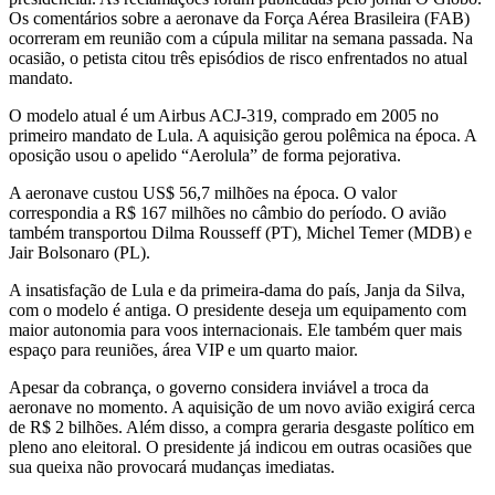
Os comentários sobre a aeronave da Força Aérea Brasileira (FAB)
ocorreram em reunião com a cúpula militar na semana passada. Na
ocasião, o petista citou três episódios de risco enfrentados no atual
mandato.
O modelo atual é um Airbus ACJ-319, comprado em 2005 no
primeiro mandato de Lula. A aquisição gerou polêmica na época. A
oposição usou o apelido “Aerolula” de forma pejorativa.
A aeronave custou US$ 56,7 milhões na época. O valor
correspondia a R$ 167 milhões no câmbio do período. O avião
também transportou Dilma Rousseff (PT), Michel Temer (MDB) e
Jair Bolsonaro (PL).
A insatisfação de Lula e da primeira-dama do país, Janja da Silva,
com o modelo é antiga. O presidente deseja um equipamento com
maior autonomia para voos internacionais. Ele também quer mais
espaço para reuniões, área VIP e um quarto maior.
Apesar da cobrança, o governo considera inviável a troca da
aeronave no momento. A aquisição de um novo avião exigirá cerca
de R$ 2 bilhões. Além disso, a compra geraria desgaste político em
pleno ano eleitoral. O presidente já indicou em outras ocasiões que
sua queixa não provocará mudanças imediatas.