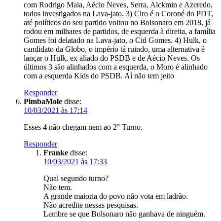
com Rodrigo Maia, Aécio Neves, Serra, Alckmin e Azeredo,
todos investigados na Lava-jato. 3) Ciro é o Coroné do PDT,
até políticos do seu partido voltou no Bolsonaro em 2018, já
rodou em milhares de partidos, de esquerda à direita, a família
Gomes foi delatado na Lava-jato, o Cid Gomes. 4) Hulk, o
candidato da Globo, o império tá ruindo, uma alternativa é
lançar o Hulk, ex aliado do PSDB e de Aécio Neves. Os
últimos 3 são alinhados com a esquerda, o Moro é alinhado
com a esquerda Kids do PSDB. Aí não tem jeito
Responder
PimbaMole
disse:
10/03/2021 às 17:14
Esses 4 não chegam nem ao 2° Turno.
Responder
Franke
disse:
10/03/2021 às 17:33
Qual segundo turno?
Não tem.
A grande maioria do povo não vota em ladrão.
Não acredite nessas pesquisas.
Lembre se que Bolsonaro não ganhava de ninguém.