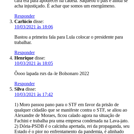
cara era para apodrecer na cadeia. Saqueou o país e ainda se
acha injustiçado. É achar que somos um energúmeno.
Responder
Carlúcio
disse:
10/03/2021 às 18:06
Bastou a primeira fala para Lula colocar o presidente para
trabalhar.
Responder
Henrique
disse:
10/03/2021 às 18:05
Ôooo lapada rsrs da–le Bolsonaro 2022
Responder
Silva
disse:
10/03/2021 às 17:42
1) Moro passou pano para o STF em favor da prisão de
qualquer cidadão que se manifeste contra o STF, se aliou ao
Alexandre de Moraes, ficou calado agora na situação de
Fachini e trabalha pra uma empresa condenada na Lava-jato.
2) Dória-PSDB é o calcinha apertada, rei da propaganda, seu
Estado é o pior no enfrentamento da pandemia, é alinhado