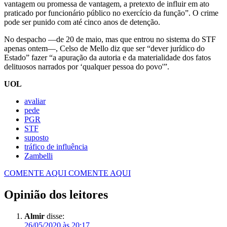
vantagem ou promessa de vantagem, a pretexto de influir em ato
praticado por funcionário público no exercício da função”. O crime
pode ser punido com até cinco anos de detenção.
No despacho —de 20 de maio, mas que entrou no sistema do STF
apenas ontem—, Celso de Mello diz que ser “dever jurídico do
Estado” fazer “a apuração da autoria e da materialidade dos fatos
delituosos narrados por ‘qualquer pessoa do povo'”.
UOL
avaliar
pede
PGR
STF
suposto
tráfico de influência
Zambelli
COMENTE AQUI
COMENTE AQUI
Opinião dos leitores
Almir
disse:
26/05/2020 às 20:17