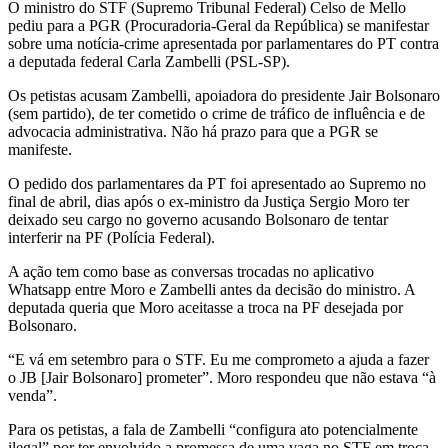
O ministro do STF (Supremo Tribunal Federal) Celso de Mello
pediu para a PGR (Procuradoria-Geral da República) se manifestar
sobre uma notícia-crime apresentada por parlamentares do PT contra
a deputada federal Carla Zambelli (PSL-SP).
Os petistas acusam Zambelli, apoiadora do presidente Jair Bolsonaro
(sem partido), de ter cometido o crime de tráfico de influência e de
advocacia administrativa. Não há prazo para que a PGR se
manifeste.
O pedido dos parlamentares da PT foi apresentado ao Supremo no
final de abril, dias após o ex-ministro da Justiça Sergio Moro ter
deixado seu cargo no governo acusando Bolsonaro de tentar
interferir na PF (Polícia Federal).
A ação tem como base as conversas trocadas no aplicativo
Whatsapp entre Moro e Zambelli antes da decisão do ministro. A
deputada queria que Moro aceitasse a troca na PF desejada por
Bolsonaro.
“E vá em setembro para o STF. Eu me comprometo a ajuda a fazer
o JB [Jair Bolsonaro] prometer”. Moro respondeu que não estava “à
venda”.
Para os petistas, a fala de Zambelli “configura ato potencialmente
ilegal” por ter envolvido a promessa de uma vaga no STF em troca