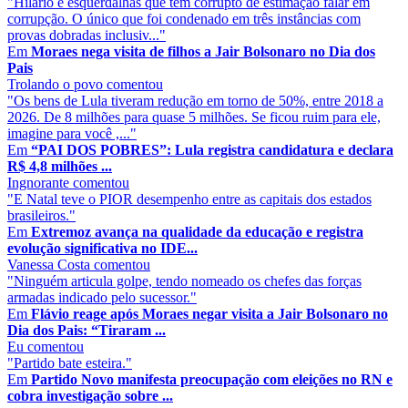
"Hilário é esquerdalhas que tem corrupto de estimação falar em
corrupção. O único que foi condenado em três instâncias com
provas dobradas inclusiv..."
Em
Moraes nega visita de filhos a Jair Bolsonaro no Dia dos
Pais
Trolando o povo
comentou
"Os bens de Lula tiveram redução em torno de 50%, entre 2018 a
2026. De 8 milhões para quase 5 milhões. Se ficou ruim para ele,
imagine para você ,..."
Em
“PAI DOS POBRES”: Lula registra candidatura e declara
R$ 4,8 milhões ...
Ingnorante
comentou
"E Natal teve o PIOR desempenho entre as capitais dos estados
brasileiros."
Em
Extremoz avança na qualidade da educação e registra
evolução significativa no IDE...
Vanessa Costa
comentou
"Ninguém articula golpe, tendo nomeado os chefes das forças
armadas indicado pelo sucessor."
Em
Flávio reage após Moraes negar visita a Jair Bolsonaro no
Dia dos Pais: “Tiraram ...
Eu
comentou
"Partido bate esteira."
Em
Partido Novo manifesta preocupação com eleições no RN e
cobra investigação sobre ...