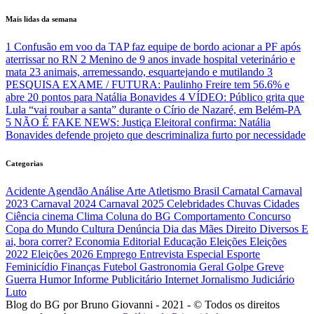
Mais lidas da semana
1
Confusão em voo da TAP faz equipe de bordo acionar a PF após
aterrissar no RN
2
Menino de 9 anos invade hospital veterinário e
mata 23 animais, arremessando, esquartejando e mutilando
3
PESQUISA EXAME / FUTURA: Paulinho Freire tem 56.6% e
abre 20 pontos para Natália Bonavides
4
VÍDEO: Público grita que
Lula “vai roubar a santa” durante o Círio de Nazaré, em Belém-PA
5
NÃO É FAKE NEWS: Justiça Eleitoral confirma: Natália
Bonavides defende projeto que descriminaliza furto por necessidade
Categorias
Acidente
Agendão
Análise
Arte
Atletismo
Brasil
Carnatal
Carnaval
2023
Carnaval 2024
Carnaval 2025
Celebridades
Chuvas
Cidades
Ciência
cinema
Clima
Coluna do BG
Comportamento
Concurso
Copa do Mundo
Cultura
Denúncia
Dia das Mães
Direito
Diversos
E
ai, bora correr?
Economia
Editorial
Educação
Eleições
Eleições
2022
Eleições 2026
Emprego
Entrevista
Especial
Esporte
Feminicídio
Finanças
Futebol
Gastronomia
Geral
Golpe
Greve
Guerra
Humor
Informe Publicitário
Internet
Jornalismo
Judiciário
Luto
Blog do BG por Bruno Giovanni - 2021 - © Todos os direitos