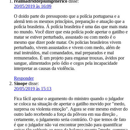
realmadriddepiumgenerico
disse:
20/05/2019 às 16:09
O doido parte do pressuposto que a polícia portuguesa e a
alemã tem os mesmos princípios, preparação e atuação que a
polícia brasileira. Á polícia brasileira é uma das que mais mata
no mundo. Você dizer que esta polícia pode apertar o gatilho e
matar se estiver perturbado, assustado ou com medo é o
mesmo que dizer pode matar. Os policias brasileiros vivem
perturbado, vivem assustados e vivem com medo, além de
mal instruídos, mal comandados, mal preparados e mal
remunerados. É um projeto para enganar trouxas, ávidos por
sangue, alimentados pelo ódio e cegos pela incapacidade
interpretar as causas da violência.
Responder
Sinope
disse:
20/05/2019 às 15:13
Fica fácil apoiar o argumento do ministro quando o julgador
se coloca na situação de apertar o gatilho movido por "medo,
surpresa ou violenta emoção". Agora se este mesmo estiver do
outro lado recebendo a força da pólvora em sua direção ,
certamente, o julgamento seria contrário. O que temos de fato
é que o julgador não vai encontrar precisão para quantificar
coisas tão solúveis ao peso da balança quanto "medo, surpresa