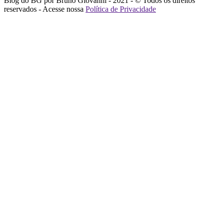
Blog do BG por Bruno Giovanni - 2021 - © Todos os direitos
reservados - Acesse nossa
Política de Privacidade