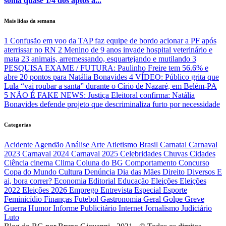
soma quase 1/4 dos aptos a...
Mais lidas da semana
1
Confusão em voo da TAP faz equipe de bordo acionar a PF após
aterrissar no RN
2
Menino de 9 anos invade hospital veterinário e
mata 23 animais, arremessando, esquartejando e mutilando
3
PESQUISA EXAME / FUTURA: Paulinho Freire tem 56.6% e
abre 20 pontos para Natália Bonavides
4
VÍDEO: Público grita que
Lula “vai roubar a santa” durante o Círio de Nazaré, em Belém-PA
5
NÃO É FAKE NEWS: Justiça Eleitoral confirma: Natália
Bonavides defende projeto que descriminaliza furto por necessidade
Categorias
Acidente
Agendão
Análise
Arte
Atletismo
Brasil
Carnatal
Carnaval
2023
Carnaval 2024
Carnaval 2025
Celebridades
Chuvas
Cidades
Ciência
cinema
Clima
Coluna do BG
Comportamento
Concurso
Copa do Mundo
Cultura
Denúncia
Dia das Mães
Direito
Diversos
E
ai, bora correr?
Economia
Editorial
Educação
Eleições
Eleições
2022
Eleições 2026
Emprego
Entrevista
Especial
Esporte
Feminicídio
Finanças
Futebol
Gastronomia
Geral
Golpe
Greve
Guerra
Humor
Informe Publicitário
Internet
Jornalismo
Judiciário
Luto