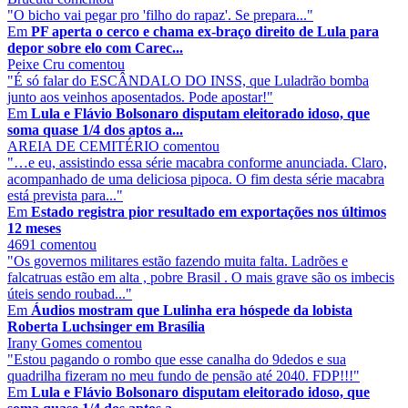
"O bicho vai pegar pro 'filho do rapaz'. Se prepara..."
Em
PF aperta o cerco e chama ex-braço direito de Lula para
depor sobre elo com Carec...
Peixe Cru
comentou
"É só falar do ESCÂNDALO DO INSS, que Luladrão bomba
junto aos veinhos aposentados. Pode apostar!"
Em
Lula e Flávio Bolsonaro disputam eleitorado idoso, que
soma quase 1/4 dos aptos a...
AREIA DE CEMITÉRIO
comentou
"…e eu, assistindo essa série macabra conforme anunciada. Claro,
acompanhado de uma deliciosa pipoca. O fim desta série macabra
está prevista para..."
Em
Estado registra pior resultado em exportações nos últimos
12 meses
4691
comentou
"Os governos militares estão fazendo muita falta. Ladrões e
falcatruas estão em alta , pobre Brasil . O mais grave são os imbecis
úteis sendo roubad..."
Em
Áudios mostram que Lulinha era hóspede da lobista
Roberta Luchsinger em Brasília
Irany Gomes
comentou
"Estou pagando o rombo que esse canalha do 9dedos e sua
quadrilha fizeram no meu fundo de pensão até 2040. FDP!!!"
Em
Lula e Flávio Bolsonaro disputam eleitorado idoso, que