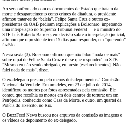
Ao ser confrontado com os documentos de Estado que tratam da
morte e desaparecimento como crimes da ditadura, o presidente
afirmou tratar-se de “balela”. Felipe Santa Cruz e outros ex-
presidentes da OAB pediram explicações a Bolsonaro, impetrando
uma interpelação no Supremo Tribunal Federal — e o ministro do
STF Luís Roberto Barroso, em decisão sobre a interpelação judicial,
afirmou que o presidente tem 15 dias para responder, em “querendo”
fazê-lo.
Nessa sexta (3), Bolsonaro afirmou que não falou “nada de mais”
sobre o pai de Felipe Santa Cruz e disse que responderá ao STF.
“Mesmo eu não sendo obrigado, eu presto [esclarecimentos]. Não
falei nada de mais”, disse.
O ex-delegado prestou pelo menos dois depoimentos à Comissão
Nacional da Verdade. Em um deles, em 23 de julho de 2014,
identificou os mortos por fotos apresentadas pela comissão. Ele
contou que recolhia os mortos em dois centros de tortura: um em
Petrópolis, conhecido como Casa da Morte, e outro, um quartel da
Polícia do Exército, no Rio.
O BuzzFeed News buscou nos arquivos da comissão as imagens e
os vídeos de depoimento do ex-delegado.