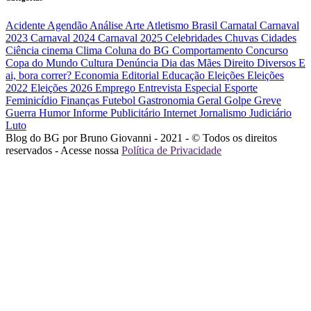
Acidente
Agendão
Análise
Arte
Atletismo
Brasil
Carnatal
Carnaval
2023
Carnaval 2024
Carnaval 2025
Celebridades
Chuvas
Cidades
Ciência
cinema
Clima
Coluna do BG
Comportamento
Concurso
Copa do Mundo
Cultura
Denúncia
Dia das Mães
Direito
Diversos
E
ai, bora correr?
Economia
Editorial
Educação
Eleições
Eleições
2022
Eleições 2026
Emprego
Entrevista
Especial
Esporte
Feminicídio
Finanças
Futebol
Gastronomia
Geral
Golpe
Greve
Guerra
Humor
Informe Publicitário
Internet
Jornalismo
Judiciário
Luto
Blog do BG por Bruno Giovanni - 2021 - © Todos os direitos
reservados - Acesse nossa
Política de Privacidade