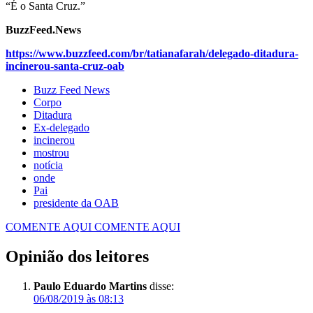
“É o Santa Cruz.”
BuzzFeed.News
https://www.buzzfeed.com/br/tatianafarah/delegado-ditadura-
incinerou-santa-cruz-oab
Buzz Feed News
Corpo
Ditadura
Ex-delegado
incinerou
mostrou
notícia
onde
Pai
presidente da OAB
COMENTE AQUI
COMENTE AQUI
Opinião dos leitores
Paulo Eduardo Martins
disse:
06/08/2019 às 08:13