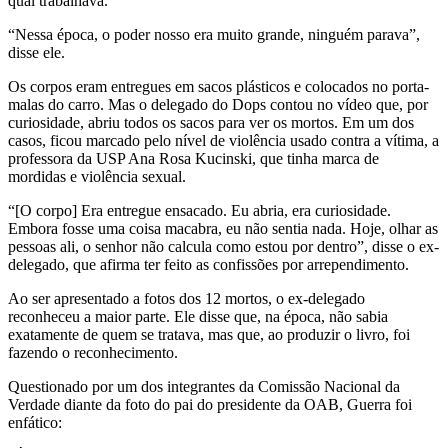
qual trabalhava.
“Nessa época, o poder nosso era muito grande, ninguém parava”,
disse ele.
Os corpos eram entregues em sacos plásticos e colocados no porta-
malas do carro. Mas o delegado do Dops contou no vídeo que, por
curiosidade, abriu todos os sacos para ver os mortos. Em um dos
casos, ficou marcado pelo nível de violência usado contra a vítima, a
professora da USP Ana Rosa Kucinski, que tinha marca de
mordidas e violência sexual.
“[O corpo] Era entregue ensacado. Eu abria, era curiosidade.
Embora fosse uma coisa macabra, eu não sentia nada. Hoje, olhar as
pessoas ali, o senhor não calcula como estou por dentro”, disse o ex-
delegado, que afirma ter feito as confissões por arrependimento.
Ao ser apresentado a fotos dos 12 mortos, o ex-delegado
reconheceu a maior parte. Ele disse que, na época, não sabia
exatamente de quem se tratava, mas que, ao produzir o livro, foi
fazendo o reconhecimento.
Questionado por um dos integrantes da Comissão Nacional da
Verdade diante da foto do pai do presidente da OAB, Guerra foi
enfático: