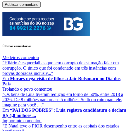
Últimos comentários
Medeiros
comentou
"Hilário é esquerdalhas que tem corrupto de estimação falar em
corrupção. O único que foi condenado em três instâncias com
provas dobradas inclusiv..."
Em
Moraes nega visita de filhos a Jair Bolsonaro no Dia dos
Pais
Trolando o povo
comentou
"Os bens de Lula tiveram redução em torno de 50%, entre 2018 a
2026. De 8 milhões para quase 5 milhões. Se ficou ruim para ele,
imagine para você ,..."
Em
“PAI DOS POBRES”: Lula registra candidatura e declara
R$ 4,8 milhões ...
Ingnorante
comentou
"E Natal teve o PIOR desempenho entre as capitais dos estados