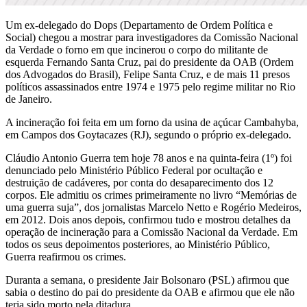
Um ex-delegado do Dops (Departamento de Ordem Política e
Social) chegou a mostrar para investigadores da Comissão Nacional
da Verdade o forno em que incinerou o corpo do militante de
esquerda Fernando Santa Cruz, pai do presidente da OAB (Ordem
dos Advogados do Brasil), Felipe Santa Cruz, e de mais 11 presos
políticos assassinados entre 1974 e 1975 pelo regime militar no Rio
de Janeiro.
A incineração foi feita em um forno da usina de açúcar Cambahyba,
em Campos dos Goytacazes (RJ), segundo o próprio ex-delegado.
Cláudio Antonio Guerra tem hoje 78 anos e na quinta-feira (1º) foi
denunciado pelo Ministério Público Federal por ocultação e
destruição de cadáveres, por conta do desaparecimento dos 12
corpos. Ele admitiu os crimes primeiramente no livro “Memórias de
uma guerra suja”, dos jornalistas Marcelo Netto e Rogério Medeiros,
em 2012. Dois anos depois, confirmou tudo e mostrou detalhes da
operação de incineração para a Comissão Nacional da Verdade. Em
todos os seus depoimentos posteriores, ao Ministério Público,
Guerra reafirmou os crimes.
Duranta a semana, o presidente Jair Bolsonaro (PSL) afirmou que
sabia o destino do pai do presidente da OAB e afirmou que ele não
teria sido morto pela ditadura.