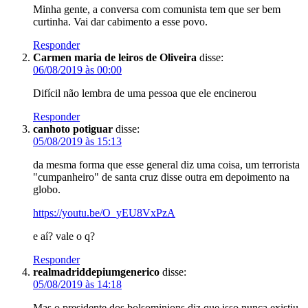
Minha gente, a conversa com comunista tem que ser bem
curtinha. Vai dar cabimento a esse povo.
Responder
Carmen maria de leiros de Oliveira
disse:
06/08/2019 às 00:00
Difícil não lembra de uma pessoa que ele encinerou
Responder
canhoto potiguar
disse:
05/08/2019 às 15:13
da mesma forma que esse general diz uma coisa, um terrorista
"cumpanheiro" de santa cruz disse outra em depoimento na
globo.
https://youtu.be/O_yEU8VxPzA
e aí? vale o q?
Responder
realmadriddepiumgenerico
disse:
05/08/2019 às 14:18
Mas o presidente dos bolsominions diz que isso nunca existiu