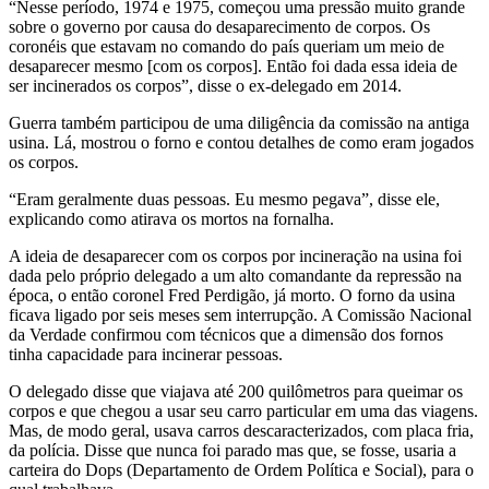
“Nesse período, 1974 e 1975, começou uma pressão muito grande
sobre o governo por causa do desaparecimento de corpos. Os
coronéis que estavam no comando do país queriam um meio de
desaparecer mesmo [com os corpos]. Então foi dada essa ideia de
ser incinerados os corpos”, disse o ex-delegado em 2014.
Guerra também participou de uma diligência da comissão na antiga
usina. Lá, mostrou o forno e contou detalhes de como eram jogados
os corpos.
“Eram geralmente duas pessoas. Eu mesmo pegava”, disse ele,
explicando como atirava os mortos na fornalha.
A ideia de desaparecer com os corpos por incineração na usina foi
dada pelo próprio delegado a um alto comandante da repressão na
época, o então coronel Fred Perdigão, já morto. O forno da usina
ficava ligado por seis meses sem interrupção. A Comissão Nacional
da Verdade confirmou com técnicos que a dimensão dos fornos
tinha capacidade para incinerar pessoas.
O delegado disse que viajava até 200 quilômetros para queimar os
corpos e que chegou a usar seu carro particular em uma das viagens.
Mas, de modo geral, usava carros descaracterizados, com placa fria,
da polícia. Disse que nunca foi parado mas que, se fosse, usaria a
carteira do Dops (Departamento de Ordem Política e Social), para o