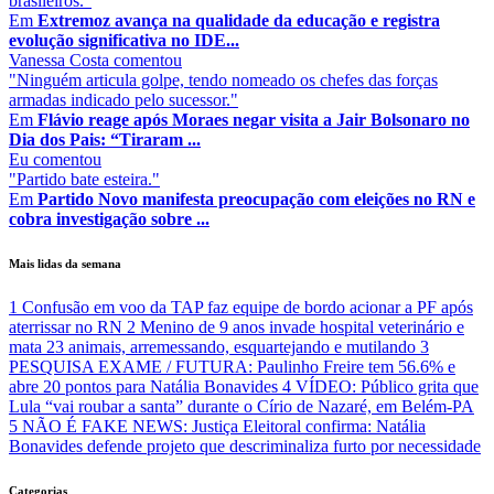
brasileiros."
Em
Extremoz avança na qualidade da educação e registra
evolução significativa no IDE...
Vanessa Costa
comentou
"Ninguém articula golpe, tendo nomeado os chefes das forças
armadas indicado pelo sucessor."
Em
Flávio reage após Moraes negar visita a Jair Bolsonaro no
Dia dos Pais: “Tiraram ...
Eu
comentou
"Partido bate esteira."
Em
Partido Novo manifesta preocupação com eleições no RN e
cobra investigação sobre ...
Mais lidas da semana
1
Confusão em voo da TAP faz equipe de bordo acionar a PF após
aterrissar no RN
2
Menino de 9 anos invade hospital veterinário e
mata 23 animais, arremessando, esquartejando e mutilando
3
PESQUISA EXAME / FUTURA: Paulinho Freire tem 56.6% e
abre 20 pontos para Natália Bonavides
4
VÍDEO: Público grita que
Lula “vai roubar a santa” durante o Círio de Nazaré, em Belém-PA
5
NÃO É FAKE NEWS: Justiça Eleitoral confirma: Natália
Bonavides defende projeto que descriminaliza furto por necessidade
Categorias