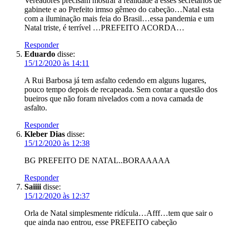
Vereadores precisam mostrar a realidade a esses secretários de
gabinete e ao Prefeito irmso gêmeo do cabeção…Natal esta
com a iluminação mais feia do Brasil…essa pandemia e um
Natal triste, é terrível …PREFEITO ACORDA…
Responder
Eduardo
disse:
15/12/2020 às 14:11
A Rui Barbosa já tem asfalto cedendo em alguns lugares,
pouco tempo depois de recapeada. Sem contar a questão dos
bueiros que não foram nivelados com a nova camada de
asfalto.
Responder
Kleber Dias
disse:
15/12/2020 às 12:38
BG PREFEITO DE NATAL..BORAAAAA
Responder
Saiiii
disse:
15/12/2020 às 12:37
Orla de Natal simplesmente ridícula…Afff…tem que sair o
que ainda nao entrou, esse PREFEITO cabeção