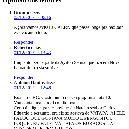
Opinião dos leitores
Brunno
disse:
02/12/2017 às 06:16
Agora vamos avisar a CAERN que passe longe pra não sair
escavacando tudo.
Responder
Roberto
disse:
01/12/2017 às 13:43
Enquanto isso, a parte da Ayrton Senna, que fica em Nova
Parnamirim, está sofrível.
Responder
Antonio Dantas
disse:
01/12/2017 às 12:48
Boa tarde BG. Gosto muito do seu programa nota 10.
Vou conta uma parodia muito boa.
Certo dia liguei para o prefeito de Natal o senhor Carlos
Eduardo e perguntei pra ele se gostava de VATAPÁ, AI ELE
FALOU QUE GOSTAVA MUITO E PERGUNTOU
POQUE . EU FALEI VÁ TAPA OS BURACOS DA
CIDADE QUE TEM MUITOS.