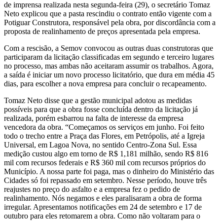
de imprensa realizada nesta segunda-feira (29), o secretário Tomaz
Neto explicou que a pasta rescindiu o contrato então vigente com a
Potiguar Construtora, responsável pela obra, por discordância com a
proposta de realinhamento de preços apresentada pela empresa.
Com a rescisão, a Semov convocou as outras duas construtoras que
participaram da licitação classificadas em segundo e terceiro lugares
no processo, mas ambas não aceitaram assumir os trabalhos. Agora,
a saída é iniciar um novo processo licitatório, que dura em média 45
dias, para escolher a nova empresa para concluir o recapeamento.
Tomaz Neto disse que a gestão municipal adotou as medidas
possíveis para que a obra fosse concluída dentro da licitação já
realizada, porém esbarrou na falta de interesse da empresa
vencedora da obra. “Começamos os serviços em junho. Foi feito
todo o trecho entre a Praça das Flores, em Petrópolis, até a Igreja
Universal, em Lagoa Nova, no sentido Centro-Zona Sul. Essa
medição custou algo em torno de R$ 1,181 milhão, sendo R$ 816
mil com recursos federais e R$ 360 mil com recursos próprios do
Município. A nossa parte foi paga, mas o dinheiro do Ministério das
Cidades só foi repassado em setembro. Nesse período, houve três
reajustes no preço do asfalto e a empresa fez o pedido de
realinhamento. Nós negamos e eles paralisaram a obra de forma
irregular. Apresentamos notificações em 24 de setembro e 17 de
outubro para eles retomarem a obra. Como não voltaram para o