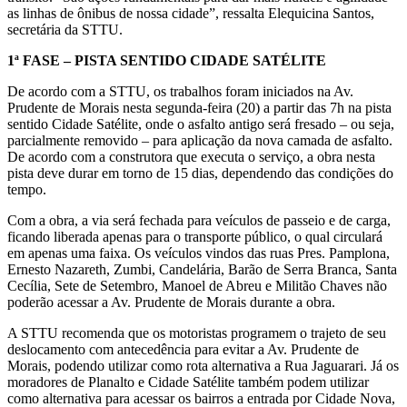
as linhas de ônibus de nossa cidade”, ressalta Elequicina Santos,
secretária da STTU.
1ª FASE – PISTA SENTIDO CIDADE SATÉLITE
De acordo com a STTU, os trabalhos foram iniciados na Av.
Prudente de Morais nesta segunda-feira (20) a partir das 7h na pista
sentido Cidade Satélite, onde o asfalto antigo será fresado – ou seja,
parcialmente removido – para aplicação da nova camada de asfalto.
De acordo com a construtora que executa o serviço, a obra nesta
pista deve durar em torno de 15 dias, dependendo das condições do
tempo.
Com a obra, a via será fechada para veículos de passeio e de carga,
ficando liberada apenas para o transporte público, o qual circulará
em apenas uma faixa. Os veículos vindos das ruas Pres. Pamplona,
Ernesto Nazareth, Zumbi, Candelária, Barão de Serra Branca, Santa
Cecília, Sete de Setembro, Manoel de Abreu e Militão Chaves não
poderão acessar a Av. Prudente de Morais durante a obra.
A STTU recomenda que os motoristas programem o trajeto de seu
deslocamento com antecedência para evitar a Av. Prudente de
Morais, podendo utilizar como rota alternativa a Rua Jaguarari. Já os
moradores de Planalto e Cidade Satélite também podem utilizar
como alternativa para acessar os bairros a entrada por Cidade Nova,