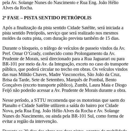
pela Av. Solange Nunes do Nascimento e Rua Eng. João Hélio
Alves da Rocha.
2ª FASE – PISTA SENTIDO PETRÓPOLIS
Após a finalização da pista sentido Cidade Satélite, será iniciada a
pista sentido Petrópolis, serviço que será realizado nos mesmos
moldes da outra pista, com duração prevista também de 15 dias.
Durante o bloqueio, o tráfego de veículos de passeio vindos da Av.
Pref. Omar O’Grady, conhecido como Prolongamento da Av.
Prudente de Morais, será direcionado para a Rua Jaguarari ou para
BR-101 por meio da Av. da Integração, exceto no caso do transporte
público, que poderá circular no trecho em obras. Os veículos vindos
das ruas Militão Chaves, Madre Vasconcelos, São João da Cruz,
Brisa da Tarde, Sete de Setembro, Marquês de Pombal, Bento
Gonçalves (exceto transporte público), Zumbi, Laura Maia e Diogo
Feijó não poderão acessar a Av. Prudente de Morais durante a obra.
Nesse período, a STTU recomenda que os motoristas que saem do
Planalto e Cidade Satélite utilizem a saída do bairro por Cidade
Nova, pela Rua Eng. João Hélio Alves da Rocha e Av. Solange
Nunes do Nascimento, ou ainda pela BR-101 Sul, como forma de
evitar a região da intervenção.