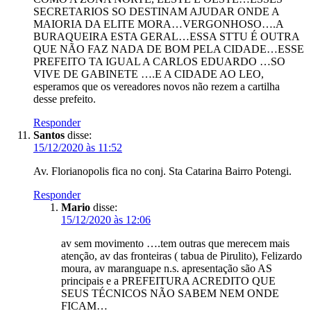
SECRETARIOS SO DESTINAM AJUDAR ONDE A
MAIORIA DA ELITE MORA…VERGONHOSO….A
BURAQUEIRA ESTA GERAL…ESSA STTU É OUTRA
QUE NÃO FAZ NADA DE BOM PELA CIDADE…ESSE
PREFEITO TA IGUAL A CARLOS EDUARDO …SO
VIVE DE GABINETE ….E A CIDADE AO LEO,
esperamos que os vereadores novos não rezem a cartilha
desse prefeito.
Responder
Santos
disse:
15/12/2020 às 11:52
Av. Florianopolis fica no conj. Sta Catarina Bairro Potengi.
Responder
Mario
disse:
15/12/2020 às 12:06
av sem movimento ….tem outras que merecem mais
atenção, av das fronteiras ( tabua de Pirulito), Felizardo
moura, av maranguape n.s. apresentação são AS
principais e a PREFEITURA ACREDITO QUE
SEUS TÉCNICOS NÃO SABEM NEM ONDE
FICAM…