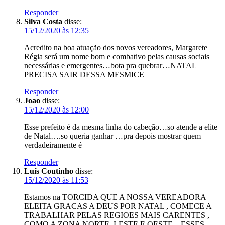
Responder
Silva Costa
disse:
15/12/2020 às 12:35
Acredito na boa atuação dos novos vereadores, Margarete
Régia será um nome bom e combativo pelas causas sociais
necessárias e emergentes…bota pra quebrar…NATAL
PRECISA SAIR DESSA MESMICE
Responder
Joao
disse:
15/12/2020 às 12:00
Esse prefeito é da mesma linha do cabeção…so atende a elite
de Natal….so queria ganhar …pra depois mostrar quem
verdadeiramente é
Responder
Luís Coutinho
disse:
15/12/2020 às 11:53
Estamos na TORCIDA QUE A NOSSA VEREADORA
ELEITA GRACAS A DEUS POR NATAL , COMECE A
TRABALHAR PELAS REGIOES MAIS CARENTES ,
COMO A ZONA NORTE, LESTE E OESTE…ESSES