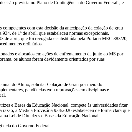
r decisão prevista no Plano de Contingência do Governo Federal”, e
competentes com esta decisão da antecipação da colação de grau
 934, de 1º de abril, que estabeleceu normas excepcionais,
3 de abril, que foi revogada e substituída pela Portaria MEC 383/20,
ocedimentos ordinários.
ecionados e alocados em ações de enfrentamento da junto ao MS por
norama, os alunos foram devidamente orientados por suas
Manual do Aluno, solicitar Colação de Grau por meio do
mplementares, pendências e/ou reprovações em disciplinas e
al.
etrizes e Bases da Educação Nacional, compete às universidades fixar
sta razão, a Medida Provisória 934/2020 estabeleceu de forma clara que
sta na Lei de Diretrizes e Bases da Educação Nacional.
ngência do Governo Federal.