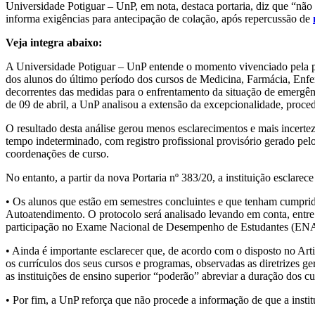
Universidade Potiguar – UnP, em nota, destaca portaria, diz que “não
informa exigências para antecipação de colação, após repercussão de
Veja integra abaixo:
A Universidade Potiguar – UnP entende o momento vivenciado pela p
dos alunos do último período dos cursos de Medicina, Farmácia, Enfe
decorrentes das medidas para o enfrentamento da situação de emergênc
de 09 de abril, a UnP analisou a extensão da excepcionalidade, proced
O resultado desta análise gerou menos esclarecimentos e mais incerte
tempo indeterminado, com registro profissional provisório gerado pe
coordenações de curso.
No entanto, a partir da nova Portaria nº 383/20, a instituição esclarece
• Os alunos que estão em semestres concluintes e que tenham cumprid
Autoatendimento. O protocolo será analisado levando em conta, entre
participação no Exame Nacional de Desempenho de Estudantes (ENADE
• Ainda é importante esclarecer que, de acordo com o disposto no Art
os currículos dos seus cursos e programas, observadas as diretrizes g
as instituições de ensino superior “poderão” abreviar a duração dos c
• Por fim, a UnP reforça que não procede a informação de que a insti