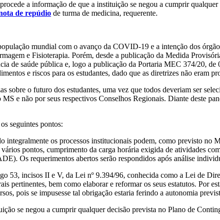
 procede a informação de que a instituição se negou a cumprir qualque
nota de repúdio
de turma de medicina, requerente.
opulação mundial com o avanço da COVID-19 e a intenção dos órgãos 
rmagem e Fisioterapia. Porém, desde a publicação da Medida Provisória
ia de saúde pública e, logo a publicação da Portaria MEC 374/20, de 0
imentos e riscos para os estudantes, dado que as diretrizes não eram pr
zas sobre o futuro dos estudantes, uma vez que todos deveriam ser sel
lo MS e não por seus respectivos Conselhos Regionais. Diante deste pa
 os seguintes pontos:
o integralmente os processos institucionais podem, como previsto no 
 vários pontos, cumprimento da carga horária exigida de atividades co
). Os requerimentos abertos serão respondidos após análise individu
igo 53, incisos II e V, da Lei nº 9.394/96, conhecida como a Lei de Dir
erais pertinentes, bem como elaborar e reformar os seus estatutos. Por e
ursos, pois se impusesse tal obrigação estaria ferindo a autonomia previ
tuição se negou a cumprir qualquer decisão prevista no Plano de Conti