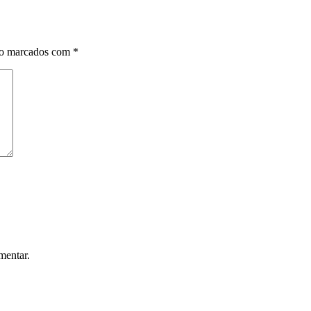
ão marcados com
*
mentar.