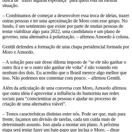
busca de “trazer alguma esperança” para quem está na mesma
situação.
– Combinamos de começar a desenvolver essa troca de ideias, trazer
outras pessoas e ter uma aproximação de Moro com esse grupo. No
fundo, é um sentimento que existe por parte de muitas pessoas de
tentar viabilizar algo para 2022, uma candidatura e um plano de
governo, uma alternativa à polarização. – afirmou Amoedo à coluna.
Gentili defendeu a formação de uma chapa presidencial formada por
Moro e Amoedo.
– A solução para sair desse dilema imposto de “se ele não ganhar o
outro fica e se o outro não ganhar ele volta” é não votando em
nenhum dos dois. Eu acredito que o Brasil merece algo melhor que
isso. Não podemos nos contentar com pouco. – afirmou Gentili.
Além da articulação de uma conversa com Moro, Amoedo afirmou
que outra ideia é aproveitar a influência do humorista nas redes
sociais para “conscientizar as pessoas e ajudar no processo de
criação de uma alternativa viável”.
– Temos características distintas entre nós. Pode ser que, mais para
frente, façamos um divisão de tarefas, cada um cuida mais de
determinado assunto. Isso ajuda a montar um plano. A próxima
etapa será tentar fazer um bate-papo que inclua o Moro. – disse