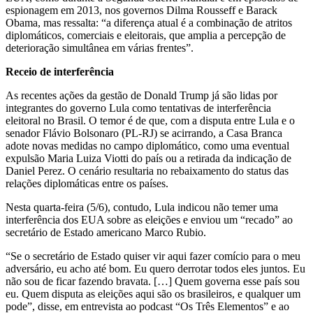
espionagem em 2013, nos governos Dilma Rousseff e Barack
Obama, mas ressalta: “a diferença atual é a combinação de atritos
diplomáticos, comerciais e eleitorais, que amplia a percepção de
deterioração simultânea em várias frentes”.
Receio de interferência
As recentes ações da gestão de Donald Trump já são lidas por
integrantes do governo Lula como tentativas de interferência
eleitoral no Brasil. O temor é de que, com a disputa entre Lula e o
senador Flávio Bolsonaro (PL-RJ) se acirrando, a Casa Branca
adote novas medidas no campo diplomático, como uma eventual
expulsão Maria Luiza Viotti do país ou a retirada da indicação de
Daniel Perez. O cenário resultaria no rebaixamento do status das
relações diplomáticas entre os países.
Nesta quarta-feira (5/6), contudo, Lula indicou não temer uma
interferência dos EUA sobre as eleições e enviou um “recado” ao
secretário de Estado americano Marco Rubio.
“Se o secretário de Estado quiser vir aqui fazer comício para o meu
adversário, eu acho até bom. Eu quero derrotar todos eles juntos. Eu
não sou de ficar fazendo bravata. […] Quem governa esse país sou
eu. Quem disputa as eleições aqui são os brasileiros, e qualquer um
pode”, disse, em entrevista ao podcast “Os Três Elementos” e ao