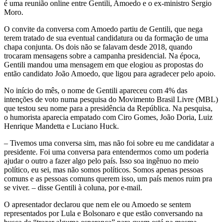
é uma reunião online entre Gentili, Amoedo e o ex-ministro Sergio
Moro.
O convite da conversa com Amoedo partiu de Gentili, que nega
terem tratado de sua eventual candidatura ou da formação de uma
chapa conjunta. Os dois não se falavam desde 2018, quando
trocaram mensagens sobre a campanha presidencial. Na época,
Gentili mandou uma mensagem em que elogiou as propostas do
então candidato João Amoedo, que ligou para agradecer pelo apoio.
No início do mês, o nome de Gentili apareceu com 4% das
intenções de voto numa pesquisa do Movimento Brasil Livre (MBL)
que testou seu nome para a presidência da República. Na pesquisa,
o humorista aparecia empatado com Ciro Gomes, João Doria, Luiz
Henrique Mandetta e Luciano Huck.
– Tivemos uma conversa sim, mas não foi sobre eu me candidatar a
presidente. Foi uma conversa para entendermos como um poderia
ajudar o outro a fazer algo pelo país. Isso soa ingênuo no meio
político, eu sei, mas não somos políticos. Somos apenas pessoas
comuns e as pessoas comuns querem isso, um país menos ruim pra
se viver. – disse Gentili à coluna, por e-mail.
O apresentador declarou que nem ele ou Amoedo se sentem
representados por Lula e Bolsonaro e que estão conversando na