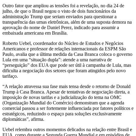
Outro fator que ampliou as tensões foi a revelação, no dia 24 de
julho, de que o Brasil negou o visto de dois funcionários da
administração Trump que seriam enviados para questionar a
transparência das urnas eletrônicas, além de uma suposta demora na
aprovação do nome de Daniel Perez, indicado para assumir a
embaixada americana em Brasília.
Roberto Uebel, coordenador do Núcleo de Estudos e Negócios
Americanos e professor de relações internacionais da ESPM São
Paulo, avalia que a última medida da Casa Branca coloca o governo
Lula em uma “situação dupla”: atende a uma narrativa de
“perseguição” dos EUA que pode ser útil à campanha de Lula, mas
dificulta a negociação dos setores que foram atingidos pelo novo
tarifaço.
“A relação atravessa sua fase mais tensa desde o retorno de Donald
Trump à Casa Branca. Apesar de tentativas de negociação direta, a
imposição de novas tarifas e a judicialização do tema na OMC
(Organização Mundial do Comércio) demonstram que a agenda
comercial passou a ser fortemente influenciada por fatores políticos e
estratégicos, reduzindo o espaço para soluções exclusivamente
diplomáticas”, afirma.
Uebel relembra outros momentos delicados na relação entre Brasil e
EUA, como durante a Segunda Guerra Mundial e em episódios de