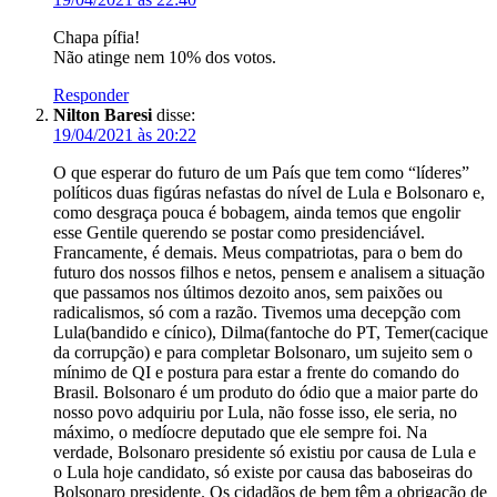
Chapa pífia!
Não atinge nem 10% dos votos.
Responder
Nilton Baresi
disse:
19/04/2021 às 20:22
O que esperar do futuro de um País que tem como “líderes”
políticos duas figúras nefastas do nível de Lula e Bolsonaro e,
como desgraça pouca é bobagem, ainda temos que engolir
esse Gentile querendo se postar como presidenciável.
Francamente, é demais. Meus compatriotas, para o bem do
futuro dos nossos filhos e netos, pensem e analisem a situação
que passamos nos últimos dezoito anos, sem paixões ou
radicalismos, só com a razão. Tivemos uma decepção com
Lula(bandido e cínico), Dilma(fantoche do PT, Temer(cacique
da corrupção) e para completar Bolsonaro, um sujeito sem o
mínimo de QI e postura para estar a frente do comando do
Brasil. Bolsonaro é um produto do ódio que a maior parte do
nosso povo adquiriu por Lula, não fosse isso, ele seria, no
máximo, o medíocre deputado que ele sempre foi. Na
verdade, Bolsonaro presidente só existiu por causa de Lula e
o Lula hoje candidato, só existe por causa das baboseiras do
Bolsonaro presidente. Os cidadãos de bem têm a obrigação de