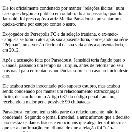
Ele foi oficialmente condenado por manter “relações ilícitas” num
caso que chegou ao público em outubro do ano passado, quando
Jamshidi foi preso após a atriz Melika Parsadoust apresentar uma
queixa-crime por estupro contra o astro.
Ex-jogador do Persepolis FC e da seleção iraniana, o ex-meio-
campista se tornou ator após sua aposentadoria, começando na série
“Pejman”, uma versão ficcional da sua vida após a aposentadoria,
em 2012.
Após a acusação feita por Parsadoust, Jamshidi teria fugido para o
Canadá, passando um tempo na Turquia, antes de retornar ao seu
país natal para enfrentar as audiências sobre seu caso no início deste
ano.
Ele acabou sendo inocentado pelo suposto estupro, mas acabou
sendo condenado por manter um relacionamento extraconjugal
ilícito, de acordo com o Artigo 637 do código penal iraniano,
recebendo a maior pena possível: 99 chibatadas.
Parsadoust, embora tenha sido parte do relacionamento, não foi
condenada. Segundo o jornal Emtedad, a atriz afirmou que a decisão
não desfaz os danos físicos e emocionais que alega ter sofrido, mas
que ter a confirmação em tribunal de que a relação foi “não-