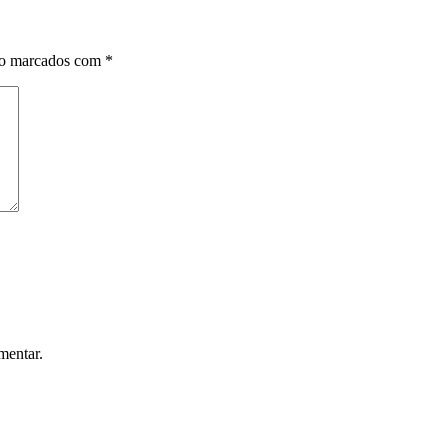
ão marcados com
*
mentar.