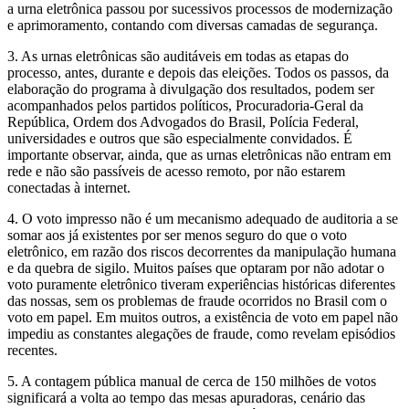
a urna eletrônica passou por sucessivos processos de modernização
e aprimoramento, contando com diversas camadas de segurança.
3. As urnas eletrônicas são auditáveis em todas as etapas do
processo, antes, durante e depois das eleições. Todos os passos, da
elaboração do programa à divulgação dos resultados, podem ser
acompanhados pelos partidos políticos, Procuradoria-Geral da
República, Ordem dos Advogados do Brasil, Polícia Federal,
universidades e outros que são especialmente convidados. É
importante observar, ainda, que as urnas eletrônicas não entram em
rede e não são passíveis de acesso remoto, por não estarem
conectadas à internet.
4. O voto impresso não é um mecanismo adequado de auditoria a se
somar aos já existentes por ser menos seguro do que o voto
eletrônico, em razão dos riscos decorrentes da manipulação humana
e da quebra de sigilo. Muitos países que optaram por não adotar o
voto puramente eletrônico tiveram experiências históricas diferentes
das nossas, sem os problemas de fraude ocorridos no Brasil com o
voto em papel. Em muitos outros, a existência de voto em papel não
impediu as constantes alegações de fraude, como revelam episódios
recentes.
5. A contagem pública manual de cerca de 150 milhões de votos
significará a volta ao tempo das mesas apuradoras, cenário das