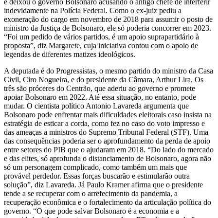
e deixou o governo Bolsonaro acusando o antigo chefe de interferir
indevidamente na Polícia Federal. Como o ex-juiz pediu a
exoneração do cargo em novembro de 2018 para assumir o posto de
ministro da Justiça de Bolsonaro, ele só poderia concorrer em 2023.
“Foi um pedido de vários partidos, é um apoio suprapartidário à
proposta”, diz Margarete, cuja iniciativa contou com o apoio de
legendas de diferentes matizes ideológicos.
A deputada é do Progressistas, o mesmo partido do ministro da Casa
Civil, Ciro Nogueira, e do presidente da Câmara, Arthur Lira. Os
três são próceres do Centrão, que aderiu ao governo e promete
apoiar Bolsonaro em 2022. Até essa situação, no entanto, pode
mudar. O cientista político Antonio Lavareda argumenta que
Bolsonaro pode enfrentar mais dificuldades eleitorais caso insista na
estratégia de esticar a corda, como fez no caso do voto impresso e
das ameaças a ministros do Supremo Tribunal Federal (STF). Uma
das consequências poderia ser o aprofundamento da perda de apoio
entre setores do PIB que o ajudaram em 2018. “Do lado do mercado
e das elites, só aprofunda o distanciamento de Bolsonaro, agora não
só um personagem complicado, como também um mais que
provável perdedor. Essas forças buscarão e estimularão outra
solução”, diz Lavareda. Já Paulo Kramer afirma que o presidente
tende a se recuperar com o arrefecimento da pandemia, a
recuperação econômica e o fortalecimento da articulação política do
governo. “O que pode salvar Bolsonaro é a economia e a