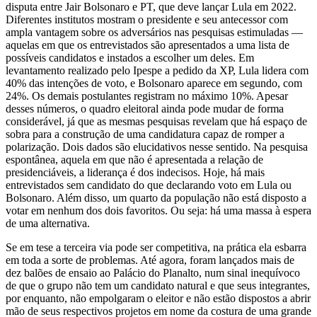
disputa entre Jair Bolsonaro e PT, que deve lançar Lula em 2022.
Diferentes institutos mostram o presidente e seu antecessor com
ampla vantagem sobre os adversários nas pesquisas estimuladas —
aquelas em que os entrevistados são apresentados a uma lista de
possíveis candidatos e instados a escolher um deles. Em
levantamento realizado pelo Ipespe a pedido da XP, Lula lidera com
40% das intenções de voto, e Bolsonaro aparece em segundo, com
24%. Os demais postulantes registram no máximo 10%. Apesar
desses números, o quadro eleitoral ainda pode mudar de forma
considerável, já que as mesmas pesquisas revelam que há espaço de
sobra para a construção de uma candidatura capaz de romper a
polarização. Dois dados são elucidativos nesse sentido. Na pesquisa
espontânea, aquela em que não é apresentada a relação de
presidenciáveis, a liderança é dos indecisos. Hoje, há mais
entrevistados sem candidato do que declarando voto em Lula ou
Bolsonaro. Além disso, um quarto da população não está disposto a
votar em nenhum dos dois favoritos. Ou seja: há uma massa à espera
de uma alternativa.
Se em tese a terceira via pode ser competitiva, na prática ela esbarra
em toda a sorte de problemas. Até agora, foram lançados mais de
dez balões de ensaio ao Palácio do Planalto, num sinal inequívoco
de que o grupo não tem um candidato natural e que seus integrantes,
por enquanto, não empolgaram o eleitor e não estão dispostos a abrir
mão de seus respectivos projetos em nome da costura de uma grande