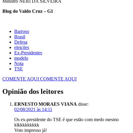
Ministro NÉRI DA SILVEIRA
Blog do Valdo Cruz – G1
Barroso
Defesa
eleições
Ex-Presidentes
modelo
Nota
TSE
COMENTE AQUI
COMENTE AQUI
Opinião dos leitores
ERNESTO MORAES VIANA
disse:
02/08/2021 às 14:11
Os ex-presidente do TSE é que estão com medo mesmo
klkkkkkkkkk
Voto impresso já!