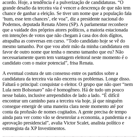
acordo. Hoje, a tendência é a pulverização de candidaturas. “O
grande desafio da terceira via é vencer a descrença de que não tem
chance de ganhar a eleição. Se tiver um nome que a população fala
‘hum, esse tem chances’, ele voa”, diz a presidente nacional do
Podemos, deputada Renata Abreu (SP). A parlamentar reconhece
que a vaidade dos próprios atores políticos, a maioria estacionada
em intenções de votos que não chegam à casa dos dois dígitos,
atrapalha as conversas em curso. “Todo candidato hoje se vê do
mesmo tamanho. Por que vou abrir mão da minha candidatura em
favor de outro nome que tenha o mesmo tamanho que eu? Não
necessariamente quem tem vantagem eleitoral neste momento é o
candidato com o maior potencial”, frisa Renata.
A eventual costura de um consenso entre os partidos sobre a
candidatura da terceira via não encerra os problemas. Longe disso.
Faltará o principal: conquistar o eleitor. O grupo que não quer “nem
Lula nem Bolsonaro” não é homogêneo. Há de tudo um pouco
nesse balaio, inclusive arrependidos de lado a lado. “É difícil
encontrar um caminho para a terceira via hoje, já que ninguém
consegue emergir de uma maneira clara neste momento até por
conta da profusão de nomes cogitados. A gente precisa de tempo
ainda para ver como vão se desenrolar a economia, a pandemia e a
aprovação presidencial”, avalia Victor Scalet, analista político e
estrategista da XP Investimentos.