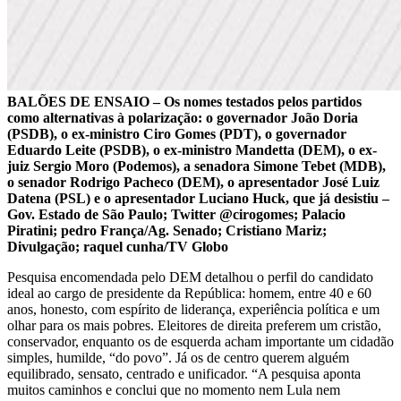
BALÕES DE ENSAIO – Os nomes testados pelos partidos
como alternativas à polarização: o governador João Doria
(PSDB), o ex-ministro Ciro Gomes (PDT), o governador
Eduardo Leite (PSDB), o ex-ministro Mandetta (DEM), o ex-
juiz Sergio Moro (Podemos), a senadora Simone Tebet (MDB),
o senador Rodrigo Pacheco (DEM), o apresentador José Luiz
Datena (PSL) e o apresentador Luciano Huck, que já desistiu –
Gov. Estado de São Paulo; Twitter @cirogomes; Palacio
Piratini; pedro França/Ag. Senado; Cristiano Mariz;
Divulgação; raquel cunha/TV Globo
Pesquisa encomendada pelo DEM detalhou o perfil do candidato
ideal ao cargo de presidente da República: homem, entre 40 e 60
anos, honesto, com espírito de liderança, experiência política e um
olhar para os mais pobres. Eleitores de direita preferem um cristão,
conservador, enquanto os de esquerda acham importante um cidadão
simples, humilde, “do povo”. Já os de centro querem alguém
equilibrado, sensato, centrado e unificador. “A pesquisa aponta
muitos caminhos e conclui que no momento nem Lula nem