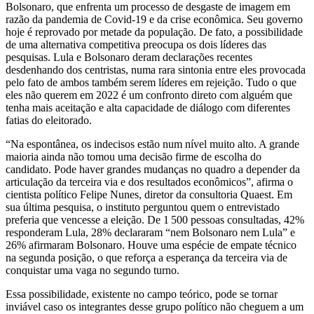
Bolsonaro, que enfrenta um processo de desgaste de imagem em
razão da pandemia de Covid-19 e da crise econômica. Seu governo
hoje é reprovado por metade da população. De fato, a possibilidade
de uma alternativa competitiva preocupa os dois líderes das
pesquisas. Lula e Bolsonaro deram declarações recentes
desdenhando dos centristas, numa rara sintonia entre eles provocada
pelo fato de ambos também serem líderes em rejeição. Tudo o que
eles não querem em 2022 é um confronto direto com alguém que
tenha mais aceitação e alta capacidade de diálogo com diferentes
fatias do eleitorado.
“Na espontânea, os indecisos estão num nível muito alto. A grande
maioria ainda não tomou uma decisão firme de escolha do
candidato. Pode haver grandes mudanças no quadro a depender da
articulação da terceira via e dos resultados econômicos”, afirma o
cientista político Felipe Nunes, diretor da consultoria Quaest. Em
sua última pesquisa, o instituto perguntou quem o entrevistado
preferia que vencesse a eleição. De 1 500 pessoas consultadas, 42%
responderam Lula, 28% declararam “nem Bolsonaro nem Lula” e
26% afirmaram Bolsonaro. Houve uma espécie de empate técnico
na segunda posição, o que reforça a esperança da terceira via de
conquistar uma vaga no segundo turno.
Essa possibilidade, existente no campo teórico, pode se tornar
inviável caso os integrantes desse grupo político não cheguem a um