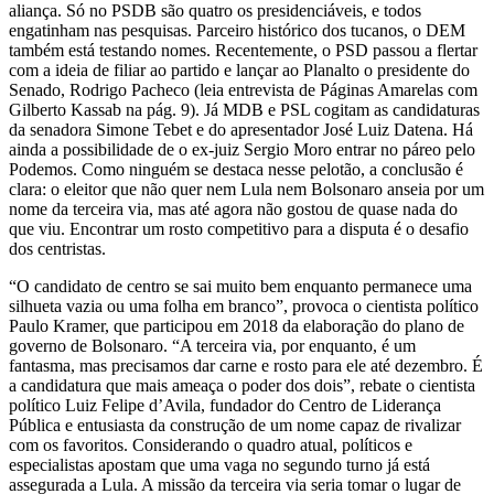
aliança. Só no PSDB são quatro os presidenciáveis, e todos
engatinham nas pesquisas. Parceiro histórico dos tucanos, o DEM
também está testando nomes. Recentemente, o PSD passou a flertar
com a ideia de filiar ao partido e lançar ao Planalto o presidente do
Senado, Rodrigo Pacheco (leia entrevista de Páginas Amarelas com
Gilberto Kassab na pág. 9). Já MDB e PSL cogitam as candidaturas
da senadora Simone Tebet e do apresentador José Luiz Datena. Há
ainda a possibilidade de o ex-juiz Sergio Moro entrar no páreo pelo
Podemos. Como ninguém se destaca nesse pelotão, a conclusão é
clara: o eleitor que não quer nem Lula nem Bolsonaro anseia por um
nome da terceira via, mas até agora não gostou de quase nada do
que viu. Encontrar um rosto competitivo para a disputa é o desafio
dos centristas.
“O candidato de centro se sai muito bem enquanto permanece uma
silhueta vazia ou uma folha em branco”, provoca o cientista político
Paulo Kramer, que participou em 2018 da elaboração do plano de
governo de Bolsonaro. “A terceira via, por enquanto, é um
fantasma, mas precisamos dar carne e rosto para ele até dezembro. É
a candidatura que mais ameaça o poder dos dois”, rebate o cientista
político Luiz Felipe d’Avila, fundador do Centro de Liderança
Pública e entusiasta da construção de um nome capaz de rivalizar
com os favoritos. Considerando o quadro atual, políticos e
especialistas apostam que uma vaga no segundo turno já está
assegurada a Lula. A missão da terceira via seria tomar o lugar de