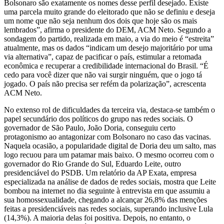
Bolsonaro são exatamente os nomes desse perfil desejado. Existe
uma parcela muito grande do eleitorado que não se definiu e deseja
um nome que não seja nenhum dos dois que hoje são os mais
lembrados”, afirma o presidente do DEM, ACM Neto. Segundo a
sondagem do partido, realizada em maio, a via do meio é “estreita”
atualmente, mas os dados “indicam um desejo majoritário por uma
via alternativa”, capaz de pacificar o país, estimular a retomada
econômica e recuperar a credibilidade internacional do Brasil. “É
cedo para você dizer que não vai surgir ninguém, que o jogo tá
jogado. O país não precisa ser refém da polarização”, acrescenta
ACM Neto.
No extenso rol de dificuldades da terceira via, destaca-se também o
papel secundário dos políticos do grupo nas redes sociais. O
governador de São Paulo, João Doria, conseguiu certo
protagonismo ao antagonizar com Bolsonaro no caso das vacinas.
Naquela ocasião, a popularidade digital de Doria deu um salto, mas
logo recuou para um patamar mais baixo. O mesmo ocorreu com o
governador do Rio Grande do Sul, Eduardo Leite, outro
presidenciável do PSDB. Um relatório da AP Exata, empresa
especializada na análise de dados de redes sociais, mostra que Leite
bombou na internet no dia seguinte à entrevista em que assumiu a
sua homossexualidade, chegando a alcançar 26,8% das menções
feitas a presidenciáveis nas redes sociais, superando inclusive Lula
(14,3%). A maioria delas foi positiva. Depois, no entanto, o