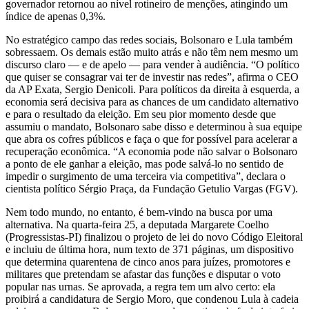
governador retornou ao nível rotineiro de menções, atingindo um
índice de apenas 0,3%.
No estratégico campo das redes sociais, Bolsonaro e Lula também
sobressaem. Os demais estão muito atrás e não têm nem mesmo um
discurso claro — e de apelo — para vender à audiência. “O político
que quiser se consagrar vai ter de investir nas redes”, afirma o CEO
da AP Exata, Sergio Denicoli. Para políticos da direita à esquerda, a
economia será decisiva para as chances de um candidato alternativo
e para o resultado da eleição. Em seu pior momento desde que
assumiu o mandato, Bolsonaro sabe disso e determinou à sua equipe
que abra os cofres públicos e faça o que for possível para acelerar a
recuperação econômica. “A economia pode não salvar o Bolsonaro
a ponto de ele ganhar a eleição, mas pode salvá-lo no sentido de
impedir o surgimento de uma terceira via competitiva”, declara o
cientista político Sérgio Praça, da Fundação Getulio Vargas (FGV).
Nem todo mundo, no entanto, é bem-vindo na busca por uma
alternativa. Na quarta-feira 25, a deputada Margarete Coelho
(Progressistas-PI) finalizou o projeto de lei do novo Código Eleitoral
e incluiu de última hora, num texto de 371 páginas, um dispositivo
que determina quarentena de cinco anos para juízes, promotores e
militares que pretendam se afastar das funções e disputar o voto
popular nas urnas. Se aprovada, a regra tem um alvo certo: ela
proibirá a candidatura de Sergio Moro, que condenou Lula à cadeia