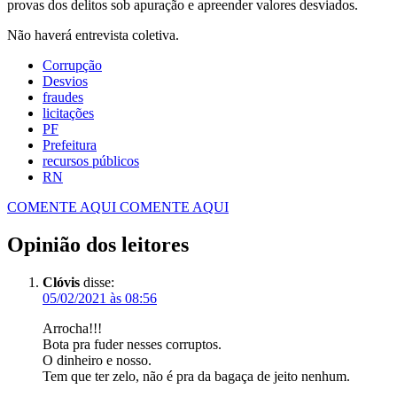
provas dos delitos sob apuração e apreender valores desviados.
Não haverá entrevista coletiva.
Corrupção
Desvios
fraudes
licitações
PF
Prefeitura
recursos públicos
RN
COMENTE AQUI
COMENTE AQUI
Opinião dos leitores
Clóvis
disse:
05/02/2021 às 08:56
Arrocha!!!
Bota pra fuder nesses corruptos.
O dinheiro e nosso.
Tem que ter zelo, não é pra da bagaça de jeito nenhum.