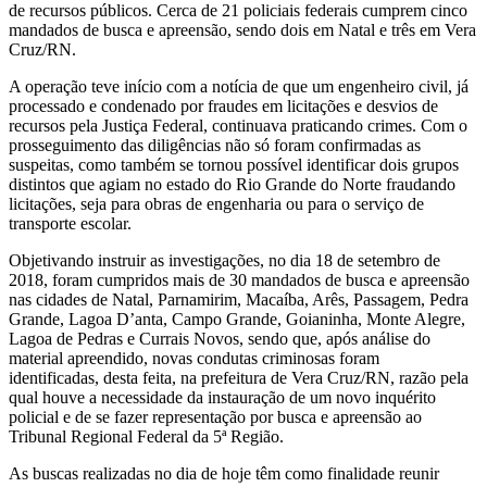
de recursos públicos. Cerca de 21 policiais federais cumprem cinco
mandados de busca e apreensão, sendo dois em Natal e três em Vera
Cruz/RN.
A operação teve início com a notícia de que um engenheiro civil, já
processado e condenado por fraudes em licitações e desvios de
recursos pela Justiça Federal, continuava praticando crimes. Com o
prosseguimento das diligências não só foram confirmadas as
suspeitas, como também se tornou possível identificar dois grupos
distintos que agiam no estado do Rio Grande do Norte fraudando
licitações, seja para obras de engenharia ou para o serviço de
transporte escolar.
Objetivando instruir as investigações, no dia 18 de setembro de
2018, foram cumpridos mais de 30 mandados de busca e apreensão
nas cidades de Natal, Parnamirim, Macaíba, Arês, Passagem, Pedra
Grande, Lagoa D’anta, Campo Grande, Goianinha, Monte Alegre,
Lagoa de Pedras e Currais Novos, sendo que, após análise do
material apreendido, novas condutas criminosas foram
identificadas, desta feita, na prefeitura de Vera Cruz/RN, razão pela
qual houve a necessidade da instauração de um novo inquérito
policial e de se fazer representação por busca e apreensão ao
Tribunal Regional Federal da 5ª Região.
As buscas realizadas no dia de hoje têm como finalidade reunir