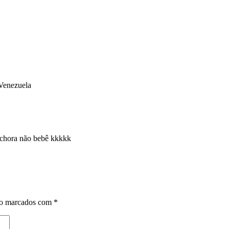
 Venezuela
, chora não bebê kkkkk
ão marcados com
*