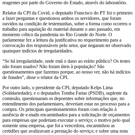
reagentes por parte do Governo do Estado, através do laboratório.
Relator da CPI da Covid, o deputado Francisco do PT foi o primeiro
a fazer perguntas e questionou ambos os servidores, que foram
ouvidos na condição de testemunhas, sobre a forma como ocorreu o
trabalho para aquisição do material durante o ano passado, em
momento crítico da pandemia no Rio Grande do Norte. O
parlamentar fez a leitura da justificativa no requerimento para a
convocação dos responsáveis pelo setor, que negaram ter observado
quaisquer indícios de irregularidades.
“Se há irregularidade, onde está o dano ao erário público? Os testes
não foram usados? Não foram úteis à população? São
questionamentos que fazemos porque, ao nosso ver, não há indícios
de fraudes”, disse o relator da CPI.
Por outro lado, o presidente da CPI, deputado Kelps Lima
(Solidariedade), e o deputados Tomba Farias (PSDB), suplente da
comissão, questionaram os depoentes sobre informações que, no
entendimento dos parlamentares, deveriam estar no processo para a
compra. Os principais questionamentos foram com relação à
ausência de e-mails encaminhados para a solicitação de orçamentos
para empresas que poderiam executar o serviço; o motivo pelo qual
somente uma empresa, que foi a vencedora, encaminhou as
certidões que avalizavam a prestação do serviço; e sobre uma nota