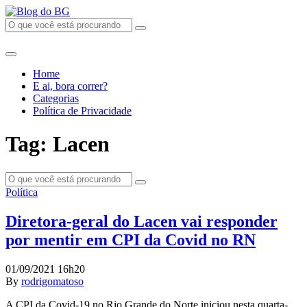
Home
E ai, bora correr?
Categorias
Política de Privacidade
Tag: Lacen
Política
Diretora-geral do Lacen vai responder
por mentir em CPI da Covid no RN
01/09/2021 16h20
By
rodrigomatoso
A CPI da Covid-19 no Rio Grande do Norte iniciou nesta quarta-