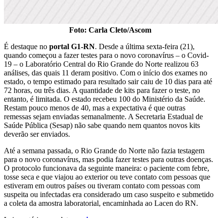
Foto: Carla Cleto/Ascom
É destaque no
portal G1-RN
. Desde a última sexta-feira (21),
quando começou a fazer testes para o novo coronavírus – o Covid-
19 – o Laboratório Central do Rio Grande do Norte realizou 63
análises, das quais 11 deram positivo. Com o início dos exames no
estado, o tempo estimado para resultado sair caiu de 10 dias para até
72 horas, ou três dias. A quantidade de kits para fazer o teste, no
entanto, é limitada. O estado recebeu 100 do Ministério da Saúde.
Restam pouco menos de 40, mas a expectativa é que outras
remessas sejam enviadas semanalmente. A Secretaria Estadual de
Saúde Pública (Sesap) não sabe quando nem quantos novos kits
deverão ser enviados.
Até a semana passada, o Rio Grande do Norte não fazia testagem
para o novo coronavírus, mas podia fazer testes para outras doenças.
O protocolo funcionava da seguinte maneira: o paciente com febre,
tosse seca e que viajou ao exterior ou teve contato com pessoas que
estiveram em outros países ou tiveram contato com pessoas com
suspeita ou infectadas era considerado um caso suspeito e submetido
a coleta da amostra laboratorial, encaminhada ao Lacen do RN.