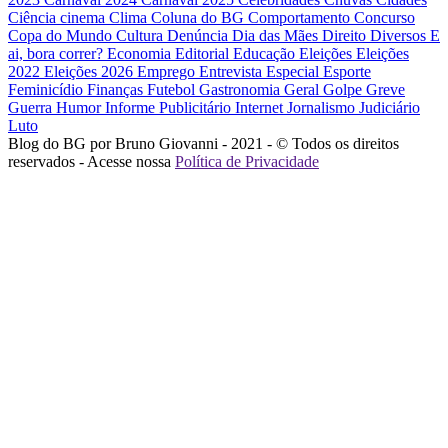
Ciência
cinema
Clima
Coluna do BG
Comportamento
Concurso
Copa do Mundo
Cultura
Denúncia
Dia das Mães
Direito
Diversos
E
ai, bora correr?
Economia
Editorial
Educação
Eleições
Eleições
2022
Eleições 2026
Emprego
Entrevista
Especial
Esporte
Feminicídio
Finanças
Futebol
Gastronomia
Geral
Golpe
Greve
Guerra
Humor
Informe Publicitário
Internet
Jornalismo
Judiciário
Luto
Blog do BG por Bruno Giovanni - 2021 - © Todos os direitos
reservados - Acesse nossa
Política de Privacidade