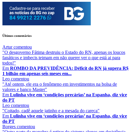
Últimos comentários
Artur
comentou
"O desgoverno Fátima destruiu o Estado do RN, apenas os loucos
fanáticos e imbecis teimam em não querer ver o que está ai para
todos!"
Em
ROMBO DA PREVIDÊNCIA: Déficit do RN já supera R$
1 bilhão em apenas seis meses em...
Leo
comentou
"Até ontem, ele era o fenômeno em investimentos na bolsa de
valores e banco Master"
Em
Lulinha vive em ‘condições precárias’ na Espanha, diz vice
do PT
Leo
comentou
"Coitado, cadê aquele jatinho e a mesada do careca"
Em
Lulinha vive em ‘condições precárias’ na Espanha, diz vice
do PT
Borges
comentou
"Outra parte da manobra é retirar do sistema alunos em desistência,