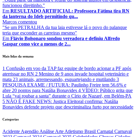
funcionou direitinho."
Em
RESULTADO ARTIFICIAL: Professora Fátima tira RN
da lanterna do Ideb permitindo qu...
Marcos
comentou
"Se um PETRALHA da tua laia estivesse lá o povo do palanque
teria que esconder as carreiras mesmo"
Em
Flávio Bolsonaro sondou vereadora e definiu Alfredo
Gaspar como vice a menos de 2...
Mais lidas da semana
1
Confusão em voo da TAP faz equipe de bordo acionar a PF após
aterrissar no RN
2
Menino de 9 anos invade hospital veterinário e
mata 23 animais, arremessando, esquartejando e mutilando
3
PESQUISA EXAME / FUTURA: Paulinho Freire tem 56.6% e
abre 20 pontos para Natália Bonavides
4
VÍDEO: Público grita que
Lula “vai roubar a santa” durante o Círio de Nazaré, em Belém-PA
5
NÃO É FAKE NEWS: Justiça Eleitoral confirma: Natália
Bonavides defende projeto que descriminaliza furto por necessidade
Categorias
Acidente
Agendão
Análise
Arte
Atletismo
Brasil
Carnatal
Carnaval
2023
Carnaval 2024
Carnaval 2025
Celebridades
Chuvas
Cidades