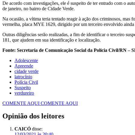
De acordo com investigações, ele é suspeito de ter entrado com o au
de janeiro, no bairro de Cidade Verde.
Na ocasião, a vítima teria tentado reagir à ação dos criminosos, mas
vermelha, placa MYE 1629, dirigido por um terceiro envolvido ainda 
Outras diligências serão realizadas, a fim de identificar o terceiro s
181, que ajudem em sua identificação e localização.
Fonte: Secretaria de Comunicação Social da Polícia Civil/RN 
Adolescente
Apreende
cidade verde
latrocínio
Polícia Civil
Suspeito
verdureiro
COMENTE AQUI
COMENTE AQUI
Opinião dos leitores
CAICÓ
disse:
12/03/2021 às 20:40