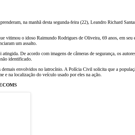
 prenderam, na manhã desta segunda-feira (22), Leandro Richard Sant
ue vitimou o idoso Raimundo Rodrigues de Oliveira, 69 anos, em seu e
nciaram um assalto.
 foi atingida. De acordo com imagens de câmeras de segurança, os autor
não identificado.
 os demais envolvidos no latrocínio. A Polícia Civil solicita que a pop
me e na localização do veículo usado por eles na ação.
– SECOMS