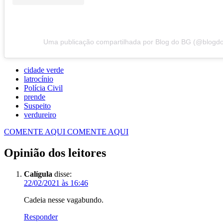
Uma publicação compartilhada por Blog do BG (@blogd
cidade verde
latrocínio
Polícia Civil
prende
Suspeito
verdureiro
COMENTE AQUI
COMENTE AQUI
Opinião dos leitores
Calígula
disse:
22/02/2021 às 16:46
Cadeia nesse vagabundo.
Responder