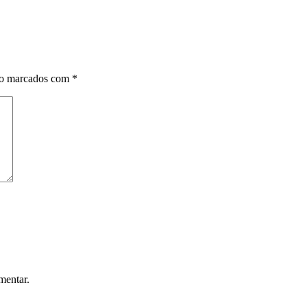
ão marcados com
*
mentar.