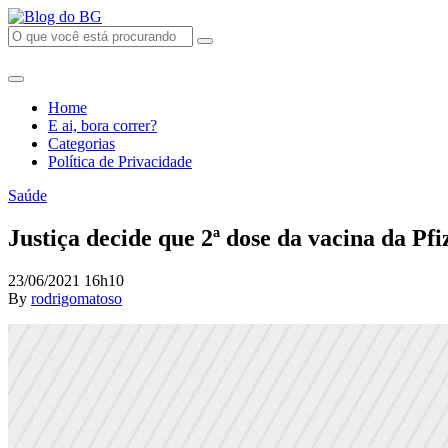
Home
E ai, bora correr?
Categorias
Política de Privacidade
Saúde
Justiça decide que 2ª dose da vacina da Pf
23/06/2021 16h10
By
rodrigomatoso