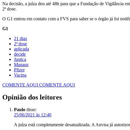
Na decisão, a juíza deu até 48h para que a Fundação de Vigilância em
2ª dose.
O G1 entrou em contato com a FVS para saber se o órgão já foi notific
G1
21 dias
2ª dose
aplicada
decide
Justiça
Manaus
Pfizer
Vacina
COMENTE AQUI
COMENTE AQUI
Opinião dos leitores
Paulo
disse:
25/06/2021 às 12:40
A juíza está completamente desatualizada. A Anvisa já autoriz