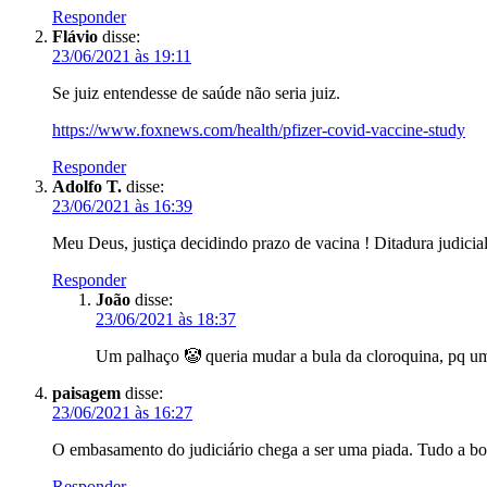
Responder
Flávio
disse:
23/06/2021 às 19:11
Se juiz entendesse de saúde não seria juiz.
https://www.foxnews.com/health/pfizer-covid-vaccine-study
Responder
Adolfo T.
disse:
23/06/2021 às 16:39
Meu Deus, justiça decidindo prazo de vacina ! Ditadura judicial
Responder
João
disse:
23/06/2021 às 18:37
Um palhaço 🤡 queria mudar a bula da cloroquina, pq um
paisagem
disse:
23/06/2021 às 16:27
O embasamento do judiciário chega a ser uma piada. Tudo a bos
Responder