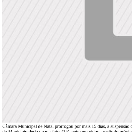
Câmara Municipal de Natal prorrogou por mais 15 dias, a suspensão das 
do Município desta quarta-feira (15), entra em vigor a partir do próx