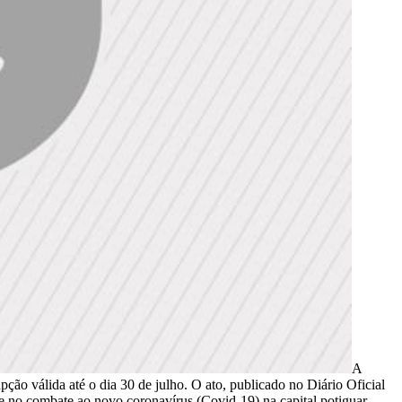
A
pção válida até o dia 30 de julho. O ato, publicado no Diário Oficial
se no combate ao novo coronavírus (Covid-19) na capital potiguar.