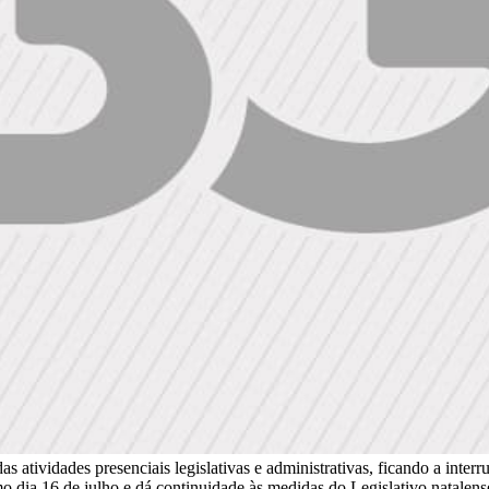
atividades presenciais legislativas e administrativas, ficando a interru
imo dia 16 de julho e dá continuidade às medidas do Legislativo natalen