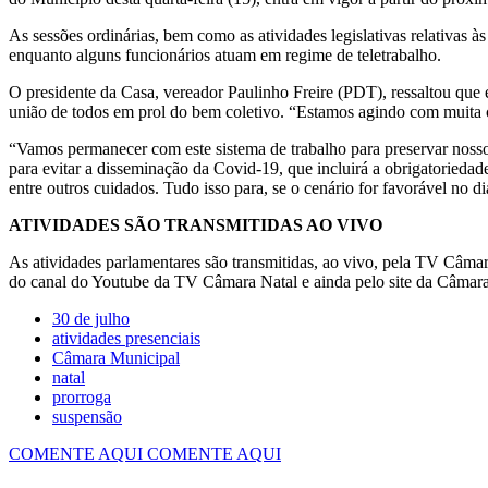
As sessões ordinárias, bem como as atividades legislativas relativ
enquanto alguns funcionários atuam em regime de teletrabalho.
O presidente da Casa, vereador Paulinho Freire (PDT), ressaltou que
união de todos em prol do bem coletivo. “Estamos agindo com muita c
“Vamos permanecer com este sistema de trabalho para preservar noss
para evitar a disseminação da Covid-19, que incluirá a obrigatorieda
entre outros cuidados. Tudo isso para, se o cenário for favorável no 
ATIVIDADES SÃO TRANSMITIDAS AO VIVO
As atividades parlamentares são transmitidas, ao vivo, pela TV Câmar
do canal do Youtube da TV Câmara Natal e ainda pelo site da Câmara 
30 de julho
atividades presenciais
Câmara Municipal
natal
prorroga
suspensão
COMENTE AQUI
COMENTE AQUI