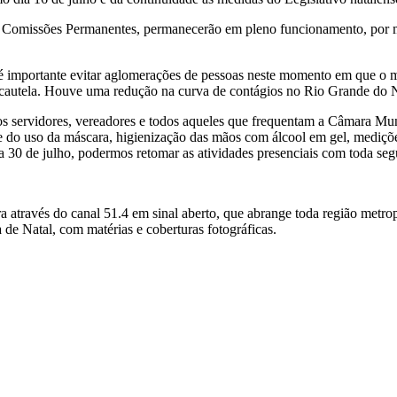
as às Comissões Permanentes, permanecerão em pleno funcionamento, po
 é importante evitar aglomerações de pessoas neste momento em que o m
autela. Houve uma redução na curva de contágios no Rio Grande do Nort
os servidores, vereadores e todos aqueles que frequentam a Câmara Mu
de do uso da máscara, higienização das mãos com álcool em gel, mediçõe
dia 30 de julho, podermos retomar as atividades presenciais com toda se
a através do canal 51.4 em sinal aberto, que abrange toda região metro
de Natal, com matérias e coberturas fotográficas.