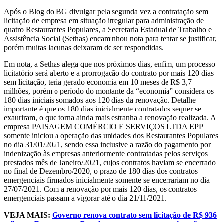
Após o Blog do BG divulgar pela segunda vez a contratação sem
licitação de empresa em situação irregular para administração de
quatro Restaurantes Populares, a Secretaria Estadual de Trabalho e
Assistência Social (Sethas) encaminhou nota para tentar se justificar,
porém muitas lacunas deixaram de ser respondidas.
Em nota, a Sethas alega que nos próximos dias, enfim, um processo
licitatório será aberto e a prorrogação do contrato por mais 120 dias
sem licitação, teria gerado economia em 10 meses de R$ 3,7
milhões, porém o período do montante da “economia” considera os
180 dias iniciais somados aos 120 dias da renovação. Detalhe
importante é que os 180 dias inicialmente contratados sequer se
exauriram, o que torna ainda mais estranha a renovação realizada. A
empresa PAISAGEM COMÉRCIO E SERVIÇOS LTDA EPP
somente iniciou a operação das unidades dos Restaurantes Populares
no dia 31/01/2021, sendo essa inclusive a razão do pagamento por
indenização às empresas anteriormente contratadas pelos serviços
prestados mês de Janeiro/2021, cujos contratos haviam se encerrado
no final de Dezembro/2020, o prazo de 180 dias dos contratos
emergenciais firmados inicialmente somente se encerrariam no dia
27/07/2021. Com a renovação por mais 120 dias, os contratos
emergenciais passam a vigorar até o dia 21/11/2021.
VEJA MAIS:
Governo renova contrato sem licitação de R$ 936