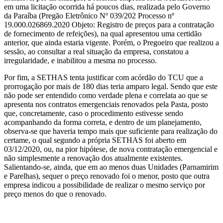
em uma licitação ocorrida há poucos dias, realizada pelo Governo
da Paraíba (Pregão Eletrônico Nº 039/202 Processo nº
19.000.026869.2020 Objeto: Registro de preços para a contratação
de fornecimento de refeições), na qual apresentou uma certidão
anterior, que ainda estaria vigente. Porém, o Pregoeiro que realizou a
sessão, ao consultar a real situação da empresa, constatou a
irregularidade, e inabilitou a mesma no processo.
Por fim, a SETHAS tenta justificar com acórdão do TCU que a
prorrogação por mais de 180 dias teria amparo legal. Sendo que este
não pode ser entendido como verdade plena e correlata ao que se
apresenta nos contratos emergenciais renovados pela Pasta, posto
que, concretamente, caso o procedimento estivesse sendo
acompanhando da forma correta, e dentro de um planejamento,
observa-se que haveria tempo mais que suficiente para realização do
certame, o qual segundo a própria SETHAS foi aberto em
03/12/2020, ou, na pior hipótese, de nova contratação emergencial e
não simplesmente a renovação dos atualmente existentes.
Salientando-se, ainda, que em ao menos duas Unidades (Parnamirim
e Parelhas), sequer o preço renovado foi o menor, posto que outra
empresa indicou a possibilidade de realizar o mesmo serviço por
preço menos do que o renovado.