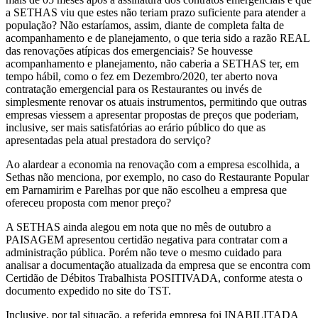
a SETHAS viu que estes não teriam prazo suficiente para atender a
população? Não estaríamos, assim, diante de completa falta de
acompanhamento e de planejamento, o que teria sido a razão REAL
das renovações atípicas dos emergenciais? Se houvesse
acompanhamento e planejamento, não caberia a SETHAS ter, em
tempo hábil, como o fez em Dezembro/2020, ter aberto nova
contratação emergencial para os Restaurantes ou invés de
simplesmente renovar os atuais instrumentos, permitindo que outras
empresas viessem a apresentar propostas de preços que poderiam,
inclusive, ser mais satisfatórias ao erário público do que as
apresentadas pela atual prestadora do serviço?
Ao alardear a economia na renovação com a empresa escolhida, a
Sethas não menciona, por exemplo, no caso do Restaurante Popular
em Parnamirim e Parelhas por que não escolheu a empresa que
ofereceu proposta com menor preço?
A SETHAS ainda alegou em nota que no mês de outubro a
PAISAGEM apresentou certidão negativa para contratar com a
administração pública. Porém não teve o mesmo cuidado para
analisar a documentação atualizada da empresa que se encontra com
Certidão de Débitos Trabalhista POSITIVADA, conforme atesta o
documento expedido no site do TST.
Inclusive, por tal situação, a referida empresa foi INABILITADA