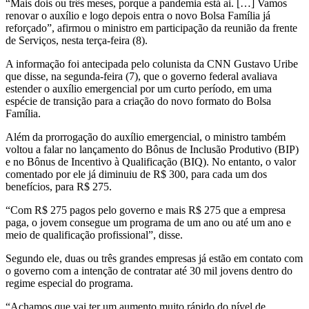
“Mais dois ou três meses, porque a pandemia está ai. […] Vamos
renovar o auxílio e logo depois entra o novo Bolsa Família já
reforçado”, afirmou o ministro em participação da reunião da frente
de Serviços, nesta terça-feira (8).
A informação foi antecipada pelo colunista da CNN Gustavo Uribe
que disse, na segunda-feira (7), que o governo federal avaliava
estender o auxílio emergencial por um curto período, em uma
espécie de transição para a criação do novo formato do Bolsa
Família.
Além da prorrogação do auxílio emergencial, o ministro também
voltou a falar no lançamento do Bônus de Inclusão Produtivo (BIP)
e no Bônus de Incentivo à Qualificação (BIQ). No entanto, o valor
comentado por ele já diminuiu de R$ 300, para cada um dos
benefícios, para R$ 275.
“Com R$ 275 pagos pelo governo e mais R$ 275 que a empresa
paga, o jovem consegue um programa de um ano ou até um ano e
meio de qualificação profissional”, disse.
Segundo ele, duas ou três grandes empresas já estão em contato com
o governo com a intenção de contratar até 30 mil jovens dentro do
regime especial do programa.
“Achamos que vai ter um aumento muito rápido do nível de