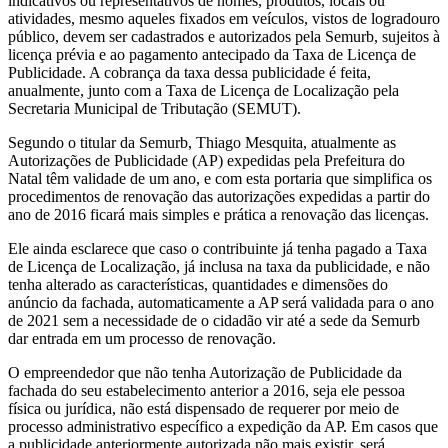
indicativos ou representativos de nomes, produtos, locais ou
atividades, mesmo aqueles fixados em veículos, vistos de logradouro
público, devem ser cadastrados e autorizados pela Semurb, sujeitos à
licença prévia e ao pagamento antecipado da Taxa de Licença de
Publicidade. A cobrança da taxa dessa publicidade é feita,
anualmente, junto com a Taxa de Licença de Localização pela
Secretaria Municipal de Tributação (SEMUT).
Segundo o titular da Semurb, Thiago Mesquita, atualmente as
Autorizações de Publicidade (AP) expedidas pela Prefeitura do
Natal têm validade de um ano, e com esta portaria que simplifica os
procedimentos de renovação das autorizações expedidas a partir do
ano de 2016 ficará mais simples e prática a renovação das licenças.
Ele ainda esclarece que caso o contribuinte já tenha pagado a Taxa
de Licença de Localização, já inclusa na taxa da publicidade, e não
tenha alterado as características, quantidades e dimensões do
anúncio da fachada, automaticamente a AP será validada para o ano
de 2021 sem a necessidade de o cidadão vir até a sede da Semurb
dar entrada em um processo de renovação.
O empreendedor que não tenha Autorização de Publicidade da
fachada do seu estabelecimento anterior a 2016, seja ele pessoa
física ou jurídica, não está dispensado de requerer por meio de
processo administrativo específico a expedição da AP. Em casos que
a publicidade anteriormente autorizada não mais existir, será