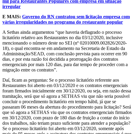
mil para Restaurantes Populares com empresa em situação
irregular
E MAIS:
Governo do RN contratou sem licitação empresa com
várias irregularidades no programa do restaurante popular
A Sethas ainda argumentou “que haveria deflagrado o processo
licitatório relativo aos Restaurantes no dia 03/12/2020, inclusive
mencionando o número deste no SEI (nº 02010009.002826/2020-
18), o qual encontra-se em andamento na Secretaria de Estado da
Administração/SEAD, com conclusão prevista para ocorrer em 90
dias, e por esta razão foi decidida a prorrogação dos contratos
emergenciais por mais 120 dias, para dar tempo de proceder com a
migração entre os contratos”.
Daí, ficam as perguntas: Se o processo licitatório referente aos
Restaurantes foi aberto em 03/12/2020 e os contratos emergenciais
foram firmados inicialmente em 30/12/2020, ou seja, em razão dessa
tramitação, será que só agora a SETHAS viu que não seria possível
concluir o procedimento licitatório em tempo hábil, já que se
passaram 06 meses da abertura do procedimento para licitação? Será
que só agora a SETHAS viu que os contratos emergenciais firmados
em 30/12/2020, com prazo de 180 dias de fruição a contar do início
dos trabalhos, não teriam prazo suficiente para atender a população?
Se o processo licitatório foi aberto em 03/12/2020, somente após
mais de 05 meses após a assinatura dos contratos emergenciais é que