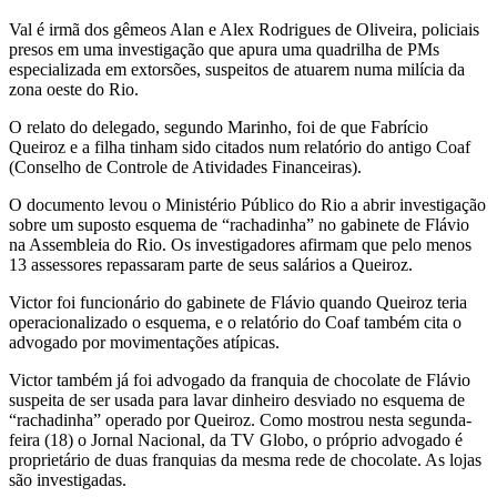
Val é irmã dos gêmeos Alan e Alex Rodrigues de Oliveira, policiais
presos em uma investigação que apura uma quadrilha de PMs
especializada em extorsões, suspeitos de atuarem numa milícia da
zona oeste do Rio.
O relato do delegado, segundo Marinho, foi de que Fabrício
Queiroz e a filha tinham sido citados num relatório do antigo Coaf
(Conselho de Controle de Atividades Financeiras).
O documento levou o Ministério Público do Rio a abrir investigação
sobre um suposto esquema de “rachadinha” no gabinete de Flávio
na Assembleia do Rio. Os investigadores afirmam que pelo menos
13 assessores repassaram parte de seus salários a Queiroz.
Victor foi funcionário do gabinete de Flávio quando Queiroz teria
operacionalizado o esquema, e o relatório do Coaf também cita o
advogado por movimentações atípicas.
Victor também já foi advogado da franquia de chocolate de Flávio
suspeita de ser usada para lavar dinheiro desviado no esquema de
“rachadinha” operado por Queiroz. Como mostrou nesta segunda-
feira (18) o Jornal Nacional, da TV Globo, o próprio advogado é
proprietário de duas franquias da mesma rede de chocolate. As lojas
são investigadas.