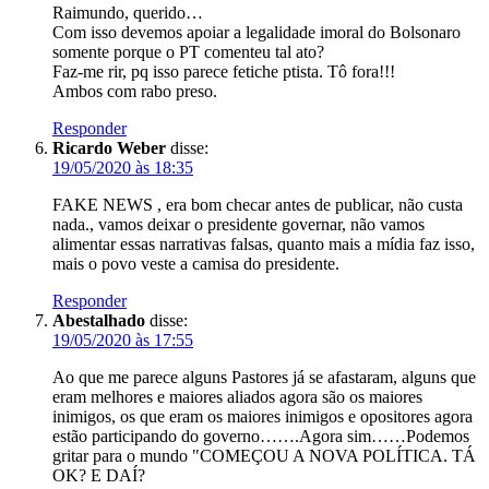
Raimundo, querido…
Com isso devemos apoiar a legalidade imoral do Bolsonaro
somente porque o PT comenteu tal ato?
Faz-me rir, pq isso parece fetiche ptista. Tô fora!!!
Ambos com rabo preso.
Responder
Ricardo Weber
disse:
19/05/2020 às 18:35
FAKE NEWS , era bom checar antes de publicar, não custa
nada., vamos deixar o presidente governar, não vamos
alimentar essas narrativas falsas, quanto mais a mídia faz isso,
mais o povo veste a camisa do presidente.
Responder
Abestalhado
disse:
19/05/2020 às 17:55
Ao que me parece alguns Pastores já se afastaram, alguns que
eram melhores e maiores aliados agora são os maiores
inimigos, os que eram os maiores inimigos e opositores agora
estão participando do governo…….Agora sim……Podemos
gritar para o mundo "COMEÇOU A NOVA POLÍTICA. TÁ
OK? E DAÍ?