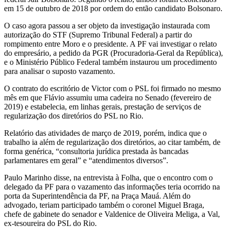
em 15 de outubro de 2018 por ordem do então candidato Bolsonaro.
O caso agora passou a ser objeto da investigação instaurada com
autorização do STF (Supremo Tribunal Federal) a partir do
rompimento entre Moro e o presidente. A PF vai investigar o relato
do empresário, a pedido da PGR (Procuradoria-Geral da República),
e o Ministério Público Federal também instaurou um procedimento
para analisar o suposto vazamento.
O contrato do escritório de Victor com o PSL foi firmado no mesmo
mês em que Flávio assumiu uma cadeira no Senado (fevereiro de
2019) e estabelecia, em linhas gerais, prestação de serviços de
regularização dos diretórios do PSL no Rio.
Relatório das atividades de março de 2019, porém, indica que o
trabalho ia além de regularização dos diretórios, ao citar também, de
forma genérica, “consultoria jurídica prestada às bancadas
parlamentares em geral” e “atendimentos diversos”.
Paulo Marinho disse, na entrevista à Folha, que o encontro com o
delegado da PF para o vazamento das informações teria ocorrido na
porta da Superintendência da PF, na Praça Mauá. Além do
advogado, teriam participado também o coronel Miguel Braga,
chefe de gabinete do senador e Valdenice de Oliveira Meliga, a Val,
ex-tesoureira do PSL do Rio.