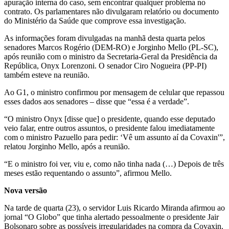
apuração interna do caso, sem encontrar qualquer problema no
contrato. Os parlamentares não divulgaram relatório ou documento
do Ministério da Saúde que comprove essa investigação.
As informações foram divulgadas na manhã desta quarta pelos
senadores Marcos Rogério (DEM-RO) e Jorginho Mello (PL-SC),
após reunião com o ministro da Secretaria-Geral da Presidência da
República, Onyx Lorenzoni. O senador Ciro Nogueira (PP-PI)
também esteve na reunião.
Ao G1, o ministro confirmou por mensagem de celular que repassou
esses dados aos senadores – disse que “essa é a verdade”.
“O ministro Onyx [disse que] o presidente, quando esse deputado
veio falar, entre outros assuntos, o presidente falou imediatamente
com o ministro Pazuello para pedir: ‘Vê um assunto aí da Covaxin'”,
relatou Jorginho Mello, após a reunião.
“E o ministro foi ver, viu e, como não tinha nada (…) Depois de três
meses estão requentando o assunto”, afirmou Mello.
Nova versão
Na tarde de quarta (23), o servidor Luis Ricardo Miranda afirmou ao
jornal “O Globo” que tinha alertado pessoalmente o presidente Jair
Bolsonaro sobre as possíveis irregularidades na compra da Covaxin.