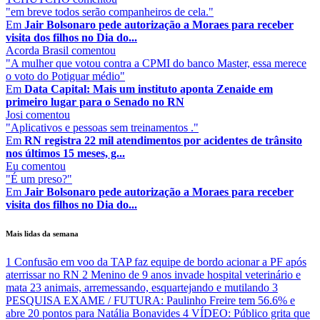
"em breve todos serão companheiros de cela."
Em
Jair Bolsonaro pede autorização a Moraes para receber
visita dos filhos no Dia do...
Acorda Brasil
comentou
"A mulher que votou contra a CPMI do banco Master, essa merece
o voto do Potiguar médio"
Em
Data Capital: Mais um instituto aponta Zenaide em
primeiro lugar para o Senado no RN
Josi
comentou
"Aplicativos e pessoas sem treinamentos ."
Em
RN registra 22 mil atendimentos por acidentes de trânsito
nos últimos 15 meses, g...
Eu
comentou
"É um preso?"
Em
Jair Bolsonaro pede autorização a Moraes para receber
visita dos filhos no Dia do...
Mais lidas da semana
1
Confusão em voo da TAP faz equipe de bordo acionar a PF após
aterrissar no RN
2
Menino de 9 anos invade hospital veterinário e
mata 23 animais, arremessando, esquartejando e mutilando
3
PESQUISA EXAME / FUTURA: Paulinho Freire tem 56.6% e
abre 20 pontos para Natália Bonavides
4
VÍDEO: Público grita que