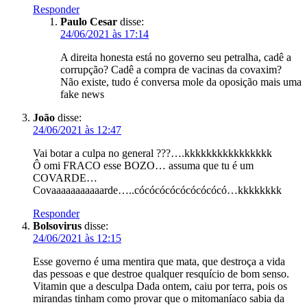
Responder
Paulo Cesar
disse:
24/06/2021 às 17:14
A direita honesta está no governo seu petralha, cadê a
corrupção? Cadê a compra de vacinas da covaxim?
Não existe, tudo é conversa mole da oposição mais uma
fake news
João
disse:
24/06/2021 às 12:47
Vai botar a culpa no general ???….kkkkkkkkkkkkkkkk
Ô omi FRACO esse BOZO… assuma que tu é um
COVARDE…
Covaaaaaaaaaaarde…..cócócócócócócócócó…kkkkkkkk
Responder
Bolsovirus
disse:
24/06/2021 às 12:15
Esse governo é uma mentira que mata, que destroça a vida
das pessoas e que destroe qualquer resquício de bom senso.
Vitamin que a desculpa Dada ontem, caiu por terra, pois os
mirandas tinham como provar que o mitomaníaco sabia da