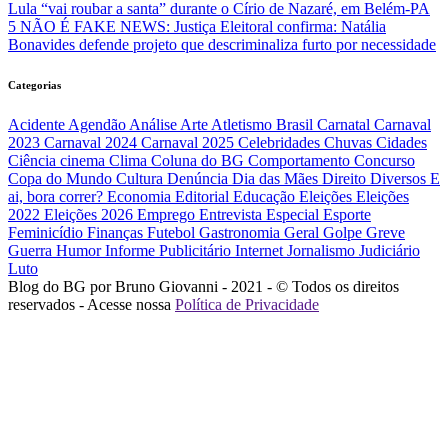
Lula “vai roubar a santa” durante o Círio de Nazaré, em Belém-PA
5
NÃO É FAKE NEWS: Justiça Eleitoral confirma: Natália
Bonavides defende projeto que descriminaliza furto por necessidade
Categorias
Acidente
Agendão
Análise
Arte
Atletismo
Brasil
Carnatal
Carnaval
2023
Carnaval 2024
Carnaval 2025
Celebridades
Chuvas
Cidades
Ciência
cinema
Clima
Coluna do BG
Comportamento
Concurso
Copa do Mundo
Cultura
Denúncia
Dia das Mães
Direito
Diversos
E
ai, bora correr?
Economia
Editorial
Educação
Eleições
Eleições
2022
Eleições 2026
Emprego
Entrevista
Especial
Esporte
Feminicídio
Finanças
Futebol
Gastronomia
Geral
Golpe
Greve
Guerra
Humor
Informe Publicitário
Internet
Jornalismo
Judiciário
Luto
Blog do BG por Bruno Giovanni - 2021 - © Todos os direitos
reservados - Acesse nossa
Política de Privacidade