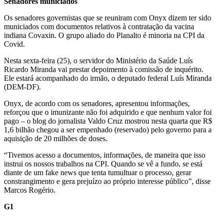
Senadores municiados
Os senadores governistas que se reuniram com Onyx dizem ter sido
municiados com documentos relativos à contratação da vacina
indiana Covaxin. O grupo aliado do Planalto é minoria na CPI da
Covid.
Nesta sexta-feira (25), o servidor do Ministério da Saúde Luís
Ricardo Miranda vai prestar depoimento à comissão de inquérito.
Ele estará acompanhado do irmão, o deputado federal Luís Miranda
(DEM-DF).
Onyx, de acordo com os senadores, apresentou informações,
reforçou que o imunizante não foi adquirido e que nenhum valor foi
pago – o blog do jornalista Valdo Cruz mostrou nesta quarta que R$
1,6 bilhão chegou a ser empenhado (reservado) pelo governo para a
aquisição de 20 milhões de doses.
“Tivemos acesso a documentos, informações, de maneira que isso
instrui os nossos trabalhos na CPI. Quando se vê a fundo, se está
diante de um fake news que tenta tumultuar o processo, gerar
constrangimento e gera prejuízo ao próprio interesse público”, disse
Marcos Rogério.
G1