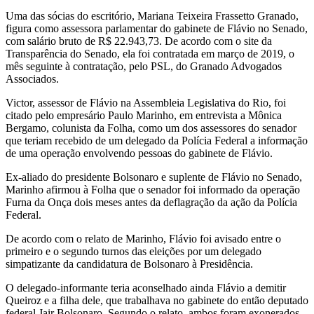
Uma das sócias do escritório, Mariana Teixeira Frassetto Granado,
figura como assessora parlamentar do gabinete de Flávio no Senado,
com salário bruto de R$ 22.943,73. De acordo com o site da
Transparência do Senado, ela foi contratada em março de 2019, o
mês seguinte à contratação, pelo PSL, do Granado Advogados
Associados.
Victor, assessor de Flávio na Assembleia Legislativa do Rio, foi
citado pelo empresário Paulo Marinho, em entrevista a Mônica
Bergamo, colunista da Folha, como um dos assessores do senador
que teriam recebido de um delegado da Polícia Federal a informação
de uma operação envolvendo pessoas do gabinete de Flávio.
Ex-aliado do presidente Bolsonaro e suplente de Flávio no Senado,
Marinho afirmou à Folha que o senador foi informado da operação
Furna da Onça dois meses antes da deflagração da ação da Polícia
Federal.
De acordo com o relato de Marinho, Flávio foi avisado entre o
primeiro e o segundo turnos das eleições por um delegado
simpatizante da candidatura de Bolsonaro à Presidência.
O delegado-informante teria aconselhado ainda Flávio a demitir
Queiroz e a filha dele, que trabalhava no gabinete do então deputado
federal Jair Bolsonaro. Segundo o relato, ambos foram exonerados