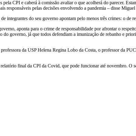
s pela CPI e caberá à comissão avaliar o que acolherá do parecer. Esta
ipais responsáveis pelas decisões envolvendo a pandemia – disse Miguel
 de integrantes do seu governo apontam pelo menos três crimes: o de re
governo, aponta para o crime de responsabilidade por afrontar o respeit
ão do governo, já que todos defendiam a imunização de rebanho e prio
I a professora da USP Helena Regina Lobo da Costa, o professor da PU
 relatório final da CPI da Covid, que pode funcionar até novembro. O s