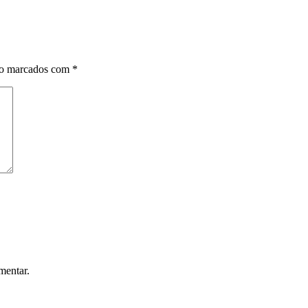
ão marcados com
*
mentar.