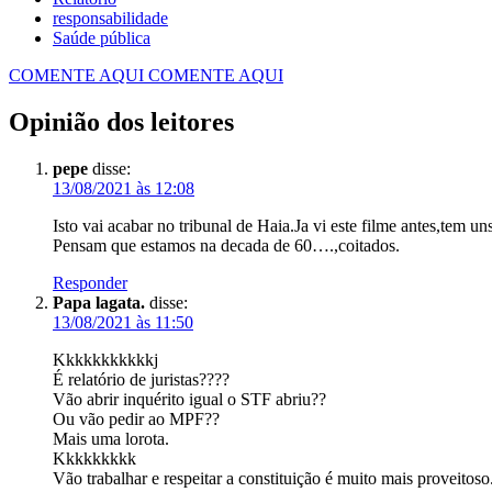
responsabilidade
Saúde pública
COMENTE AQUI
COMENTE AQUI
Opinião dos leitores
pepe
disse:
13/08/2021 às 12:08
Isto vai acabar no tribunal de Haia.Ja vi este filme antes,tem uns
Pensam que estamos na decada de 60….,coitados.
Responder
Papa lagata.
disse:
13/08/2021 às 11:50
Kkkkkkkkkkkj
É relatório de juristas????
Vão abrir inquérito igual o STF abriu??
Ou vão pedir ao MPF??
Mais uma lorota.
Kkkkkkkkk
Vão trabalhar e respeitar a constituição é muito mais proveitoso