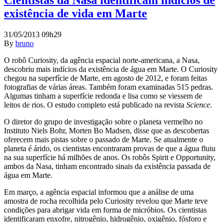
Cientistas da Nasa identificam indícios de
existência de vida em Marte
31/05/2013 09h29
By
bruno
O robô Curiosity, da agência espacial norte-americana, a Nasa,
descobriu mais indícios da existência de água em Marte. O Curiosity
chegou na superfície de Marte, em agosto de 2012, e foram feitas
fotografias de várias áreas. Também foram examinadas 515 pedras.
Algumas tinham a superfície redonda e lisa como se viessem de
leitos de rios. O estudo completo está publicado na revista
Science
.
O diretor do grupo de investigação sobre o planeta vermelho no
Instituto Niels Bohr, Morten Bo Madsen, disse que as descobertas
oferecem mais pistas sobre o passado de Marte. Se atualmente o
planeta é árido, os cientistas encontraram provas de que a água fluiu
na sua superfície há milhões de anos. Os robôs Spirit e Opportunity,
ambos da Nasa, tinham encontrado sinais da existência passada de
água em Marte.
Em março, a agência espacial informou que a análise de uma
amostra de rocha recolhida pelo Curiosity revelou que Marte teve
condições para abrigar vida em forma de micróbios. Os cientistas
identificaram enxofre, nitrogênio, hidrogênio, oxigênio, fósforo e