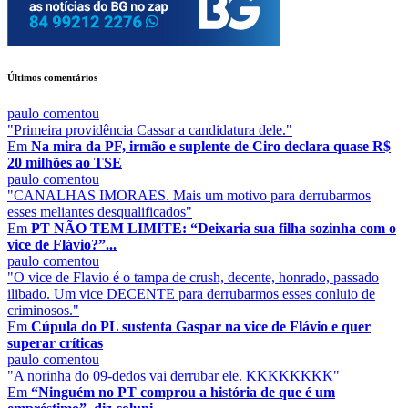
Últimos comentários
paulo
comentou
"Primeira providência Cassar a candidatura dele."
Em
Na mira da PF, irmão e suplente de Ciro declara quase R$
20 milhões ao TSE
paulo
comentou
"CANALHAS IMORAES. Mais um motivo para derrubarmos
esses meliantes desqualificados"
Em
PT NÃO TEM LIMITE: “Deixaria sua filha sozinha com o
vice de Flávio?”...
paulo
comentou
"O vice de Flavio é o tampa de crush, decente, honrado, passado
ilibado. Um vice DECENTE para derrubarmos esses conluio de
criminosos."
Em
Cúpula do PL sustenta Gaspar na vice de Flávio e quer
superar críticas
paulo
comentou
"A norinha do 09-dedos vai derrubar ele. KKKKKKKK"
Em
“Ninguém no PT comprou a história de que é um