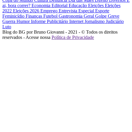
Copa do Mundo
Cultura
Denúncia
Dia das Mães
Direito
Diversos
E
ai, bora correr?
Economia
Editorial
Educação
Eleições
Eleições
2022
Eleições 2026
Emprego
Entrevista
Especial
Esporte
Feminicídio
Finanças
Futebol
Gastronomia
Geral
Golpe
Greve
Guerra
Humor
Informe Publicitário
Internet
Jornalismo
Judiciário
Luto
Blog do BG por Bruno Giovanni - 2021 - © Todos os direitos
reservados - Acesse nossa
Política de Privacidade