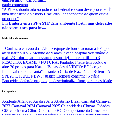
empréstimo”, diz coluni...
paulo
comentou
"A PF é subordinada ao judiciario Federal e assim deve proceder. É
uma instituição do estado Brasileiro, independente de quem esteja
no poder."
Em
Embate entre PF e STF gera ambiente hostil, mas delegados
não veem risco para inv...
Mais lidas da semana
1
Confusão em voo da TAP faz equipe de bordo acionar a PF após
aterrissar no RN
2
Menino de 9 anos invade hospital veterinário e
mata 23 animais, arremessando, esquartejando e mutilando
3
PESQUISA EXAME / FUTURA: Paulinho Freire tem 56.6% e
abre 20 pontos para Natália Bonavides
4
VÍDEO: Público grita que
Lula “vai roubar a santa” durante o Círio de Nazaré, em Belém-PA
5
NÃO É FAKE NEWS: Justiça Eleitoral confirma: Natália
Bonavides defende projeto que descriminaliza furto por necessidade
Categorias
Acidente
Agendão
Análise
Arte
Atletismo
Brasil
Carnatal
Carnaval
2023
Carnaval 2024
Carnaval 2025
Celebridades
Chuvas
Cidades
Ciência
cinema
Clima
Coluna do BG
Comportamento
Concurso