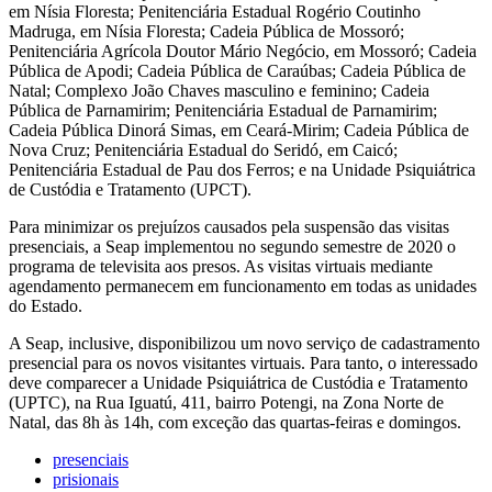
em Nísia Floresta; Penitenciária Estadual Rogério Coutinho
Madruga, em Nísia Floresta; Cadeia Pública de Mossoró;
Penitenciária Agrícola Doutor Mário Negócio, em Mossoró; Cadeia
Pública de Apodi; Cadeia Pública de Caraúbas; Cadeia Pública de
Natal; Complexo João Chaves masculino e feminino; Cadeia
Pública de Parnamirim; Penitenciária Estadual de Parnamirim;
Cadeia Pública Dinorá Simas, em Ceará-Mirim; Cadeia Pública de
Nova Cruz; Penitenciária Estadual do Seridó, em Caicó;
Penitenciária Estadual de Pau dos Ferros; e na Unidade Psiquiátrica
de Custódia e Tratamento (UPCT).
Para minimizar os prejuízos causados pela suspensão das visitas
presenciais, a Seap implementou no segundo semestre de 2020 o
programa de televisita aos presos. As visitas virtuais mediante
agendamento permanecem em funcionamento em todas as unidades
do Estado.
A Seap, inclusive, disponibilizou um novo serviço de cadastramento
presencial para os novos visitantes virtuais. Para tanto, o interessado
deve comparecer a Unidade Psiquiátrica de Custódia e Tratamento
(UPTC), na Rua Iguatú, 411, bairro Potengi, na Zona Norte de
Natal, das 8h às 14h, com exceção das quartas-feiras e domingos.
presenciais
prisionais