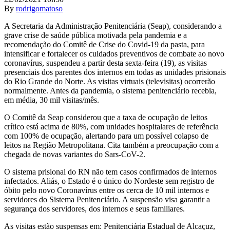
By
rodrigomatoso
A Secretaria da Administração Penitenciária (Seap), considerando a
grave crise de saúde pública motivada pela pandemia e a
recomendação do Comitê de Crise do Covid-19 da pasta, para
intensificar e fortalecer os cuidados preventivos de combate ao novo
coronavírus, suspendeu a partir desta sexta-feira (19), as visitas
presenciais dos parentes dos internos em todas as unidades prisionais
do Rio Grande do Norte. As visitas virtuais (televisitas) ocorrerão
normalmente. Antes da pandemia, o sistema penitenciário recebia,
em média, 30 mil visitas/mês.
O Comitê da Seap considerou que a taxa de ocupação de leitos
crítico está acima de 80%, com unidades hospitalares de referência
com 100% de ocupação, alertando para um possível colapso de
leitos na Região Metropolitana. Cita também a preocupação com a
chegada de novas variantes do Sars-CoV-2.
O sistema prisional do RN não tem casos confirmados de internos
infectados. Aliás, o Estado é o único do Nordeste sem registro de
óbito pelo novo Coronavírus entre os cerca de 10 mil internos e
servidores do Sistema Penitenciário. A suspensão visa garantir a
segurança dos servidores, dos internos e seus familiares.
As visitas estão suspensas em: Penitenciária Estadual de Alcaçuz,