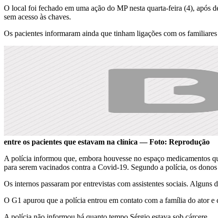
O local foi fechado em uma ação do MP nesta quarta-feira (4), após d
sem acesso às chaves.
Os pacientes informaram ainda que tinham ligações com os familiares 
entre os pacientes que estavam na clínica — Foto: Reprodução
A polícia informou que, embora houvesse no espaço medicamentos que 
para serem vacinados contra a Covid-19. Segundo a polícia, os donos
Os internos passaram por entrevistas com assistentes sociais. Alguns d
O G1 apurou que a polícia entrou em contato com a família do ator e q
A polícia não informou há quanto tempo Sérgio estava sob cárcere.