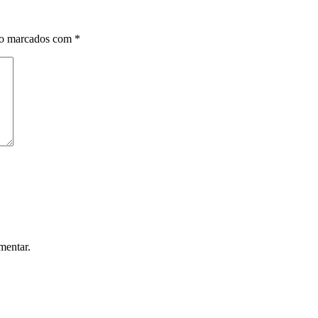
ão marcados com
*
mentar.