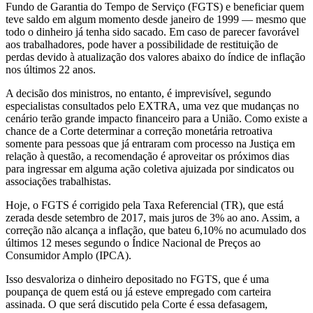
Fundo de Garantia do Tempo de Serviço (FGTS) e beneficiar quem
teve saldo em algum momento desde janeiro de 1999 — mesmo que
todo o dinheiro já tenha sido sacado. Em caso de parecer favorável
aos trabalhadores, pode haver a possibilidade de restituição de
perdas devido à atualização dos valores abaixo do índice de inflação
nos últimos 22 anos.
A decisão dos ministros, no entanto, é imprevisível, segundo
especialistas consultados pelo EXTRA, uma vez que mudanças no
cenário terão grande impacto financeiro para a União. Como existe a
chance de a Corte determinar a correção monetária retroativa
somente para pessoas que já entraram com processo na Justiça em
relação à questão, a recomendação é aproveitar os próximos dias
para ingressar em alguma ação coletiva ajuizada por sindicatos ou
associações trabalhistas.
Hoje, o FGTS é corrigido pela Taxa Referencial (TR), que está
zerada desde setembro de 2017, mais juros de 3% ao ano. Assim, a
correção não alcança a inflação, que bateu 6,10% no acumulado dos
últimos 12 meses segundo o Índice Nacional de Preços ao
Consumidor Amplo (IPCA).
Isso desvaloriza o dinheiro depositado no FGTS, que é uma
poupança de quem está ou já esteve empregado com carteira
assinada. O que será discutido pela Corte é essa defasagem,