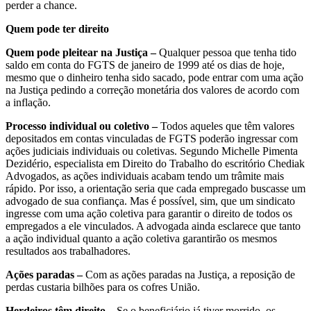
perder a chance.
Quem pode ter direito
Quem pode pleitear na Justiça –
Qualquer pessoa que tenha tido
saldo em conta do FGTS de janeiro de 1999 até os dias de hoje,
mesmo que o dinheiro tenha sido sacado, pode entrar com uma ação
na Justiça pedindo a correção monetária dos valores de acordo com
a inflação.
Processo individual ou coletivo –
Todos aqueles que têm valores
depositados em contas vinculadas de FGTS poderão ingressar com
ações judiciais individuais ou coletivas. Segundo Michelle Pimenta
Dezidério, especialista em Direito do Trabalho do escritório Chediak
Advogados, as ações individuais acabam tendo um trâmite mais
rápido. Por isso, a orientação seria que cada empregado buscasse um
advogado de sua confiança. Mas é possível, sim, que um sindicato
ingresse com uma ação coletiva para garantir o direito de todos os
empregados a ele vinculados. A advogada ainda esclarece que tanto
a ação individual quanto a ação coletiva garantirão os mesmos
resultados aos trabalhadores.
Ações paradas –
Com as ações paradas na Justiça, a reposição de
perdas custaria bilhões para os cofres União.
Herdeiros têm direito –
Se o beneficiário já tiver morrido, os