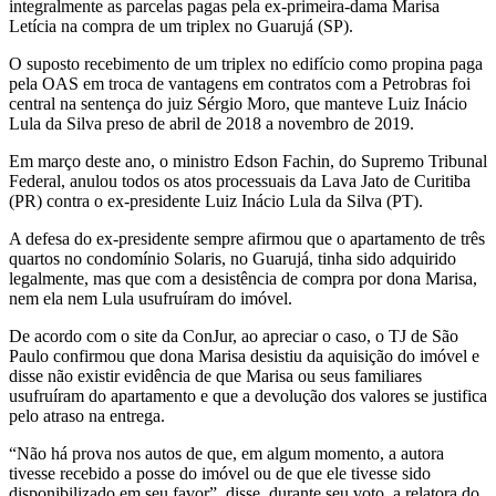
integralmente as parcelas pagas pela ex-primeira-dama Marisa
Letícia na compra de um triplex no Guarujá (SP).
O suposto recebimento de um triplex no edifício como propina paga
pela OAS em troca de vantagens em contratos com a Petrobras foi
central na sentença do juiz Sérgio Moro, que manteve Luiz Inácio
Lula da Silva preso de abril de 2018 a novembro de 2019.
Em março deste ano, o ministro Edson Fachin, do Supremo Tribunal
Federal, anulou todos os atos processuais da Lava Jato de Curitiba
(PR) contra o ex-presidente Luiz Inácio Lula da Silva (PT).
A defesa do ex-presidente sempre afirmou que o apartamento de três
quartos no condomínio Solaris, no Guarujá, tinha sido adquirido
legalmente, mas que com a desistência de compra por dona Marisa,
nem ela nem Lula usufruíram do imóvel.
De acordo com o site da ConJur, ao apreciar o caso, o TJ de São
Paulo confirmou que dona Marisa desistiu da aquisição do imóvel e
disse não existir evidência de que Marisa ou seus familiares
usufruíram do apartamento e que a devolução dos valores se justifica
pelo atraso na entrega.
“Não há prova nos autos de que, em algum momento, a autora
tivesse recebido a posse do imóvel ou de que ele tivesse sido
disponibilizado em seu favor”, disse, durante seu voto, a relatora do