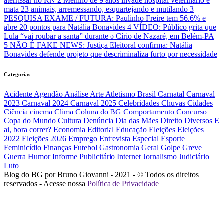
aterrissar no RN
2
Menino de 9 anos invade hospital veterinário e
mata 23 animais, arremessando, esquartejando e mutilando
3
PESQUISA EXAME / FUTURA: Paulinho Freire tem 56.6% e
abre 20 pontos para Natália Bonavides
4
VÍDEO: Público grita que
Lula “vai roubar a santa” durante o Círio de Nazaré, em Belém-PA
5
NÃO É FAKE NEWS: Justiça Eleitoral confirma: Natália
Bonavides defende projeto que descriminaliza furto por necessidade
Categorias
Acidente
Agendão
Análise
Arte
Atletismo
Brasil
Carnatal
Carnaval
2023
Carnaval 2024
Carnaval 2025
Celebridades
Chuvas
Cidades
Ciência
cinema
Clima
Coluna do BG
Comportamento
Concurso
Copa do Mundo
Cultura
Denúncia
Dia das Mães
Direito
Diversos
E
ai, bora correr?
Economia
Editorial
Educação
Eleições
Eleições
2022
Eleições 2026
Emprego
Entrevista
Especial
Esporte
Feminicídio
Finanças
Futebol
Gastronomia
Geral
Golpe
Greve
Guerra
Humor
Informe Publicitário
Internet
Jornalismo
Judiciário
Luto
Blog do BG por Bruno Giovanni - 2021 - © Todos os direitos
reservados - Acesse nossa
Política de Privacidade