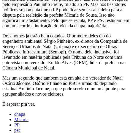
pelo empresário Paulinho Freire, filiado ao PP. Mas nos bastidores
políticos se comenta que o PP pode ficar sem essa cadeira para a
disputa pela reeleição da prefeita Micarla de Sousa. Isso não
significa um afastamento. Pelo que se escuta, PP e PSC estudam em
comum acordo a indicação do vice da chapa majoritária.
Dois nomes já estão bem cotados. O primeiro deles é o do
engenheiro ambiental Sérgio Pinheiro, ex-diretor da Companhia de
Serviços Urbanos de Natal (Urbana) e ex-secretário de Obras
Públicas e Infraestrutura (Semopi). O nome dele, inclusive, foi
levantado em matéria publicada pela Tribuna do Norte com uma
entrevista com vereador Enildo Alves (DEM), líder da prefeita na
Câmara Municipal de Natal.
Mas um segundo que também está em alta é o vereador de Natal
Osório Jácome. Osório é filiado ao PSC e irmão do deputado
estadual Antônio Jácome, o que pode servir como uma ponte para
agrupar aliados e novos eleitores.
É esperar pra ver.
chapa
Micarla
PP
psc