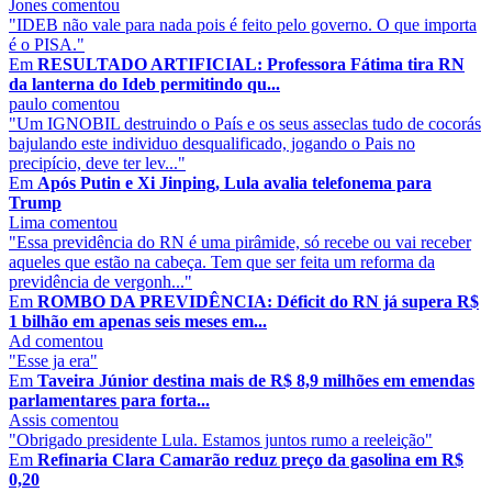
Jones
comentou
"IDEB não vale para nada pois é feito pelo governo. O que importa
é o PISA."
Em
RESULTADO ARTIFICIAL: Professora Fátima tira RN
da lanterna do Ideb permitindo qu...
paulo
comentou
"Um IGNOBIL destruindo o País e os seus asseclas tudo de cocorás
bajulando este individuo desqualificado, jogando o Pais no
precipício, deve ter lev..."
Em
Após Putin e Xi Jinping, Lula avalia telefonema para
Trump
Lima
comentou
"Essa previdência do RN é uma pirâmide, só recebe ou vai receber
aqueles que estão na cabeça. Tem que ser feita um reforma da
previdência de vergonh..."
Em
ROMBO DA PREVIDÊNCIA: Déficit do RN já supera R$
1 bilhão em apenas seis meses em...
Ad
comentou
"Esse ja era"
Em
Taveira Júnior destina mais de R$ 8,9 milhões em emendas
parlamentares para forta...
Assis
comentou
"Obrigado presidente Lula. Estamos juntos rumo a reeleição"
Em
Refinaria Clara Camarão reduz preço da gasolina em R$
0,20