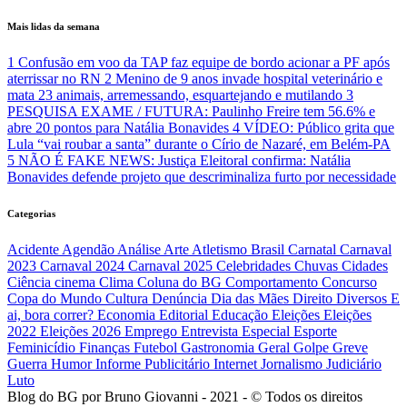
Mais lidas da semana
1
Confusão em voo da TAP faz equipe de bordo acionar a PF após
aterrissar no RN
2
Menino de 9 anos invade hospital veterinário e
mata 23 animais, arremessando, esquartejando e mutilando
3
PESQUISA EXAME / FUTURA: Paulinho Freire tem 56.6% e
abre 20 pontos para Natália Bonavides
4
VÍDEO: Público grita que
Lula “vai roubar a santa” durante o Círio de Nazaré, em Belém-PA
5
NÃO É FAKE NEWS: Justiça Eleitoral confirma: Natália
Bonavides defende projeto que descriminaliza furto por necessidade
Categorias
Acidente
Agendão
Análise
Arte
Atletismo
Brasil
Carnatal
Carnaval
2023
Carnaval 2024
Carnaval 2025
Celebridades
Chuvas
Cidades
Ciência
cinema
Clima
Coluna do BG
Comportamento
Concurso
Copa do Mundo
Cultura
Denúncia
Dia das Mães
Direito
Diversos
E
ai, bora correr?
Economia
Editorial
Educação
Eleições
Eleições
2022
Eleições 2026
Emprego
Entrevista
Especial
Esporte
Feminicídio
Finanças
Futebol
Gastronomia
Geral
Golpe
Greve
Guerra
Humor
Informe Publicitário
Internet
Jornalismo
Judiciário
Luto
Blog do BG por Bruno Giovanni - 2021 - © Todos os direitos