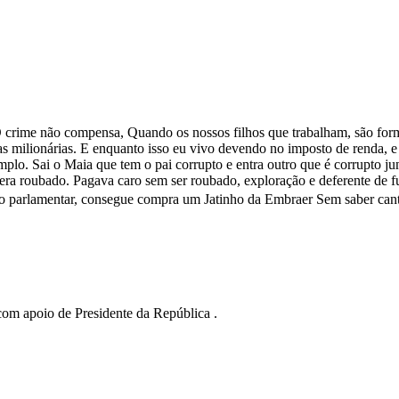
 O crime não compensa, Quando os nossos filhos que trabalham, são form
as milionárias. E enquanto isso eu vivo devendo no imposto de renda, e
emplo. Sai o Maia que tem o pai corrupto e entra outro que é corrupto 
a roubado. Pagava caro sem ser roubado, exploração e deferente de fur
 parlamentar, consegue compra um Jatinho da Embraer Sem saber cant
com apoio de Presidente da República .