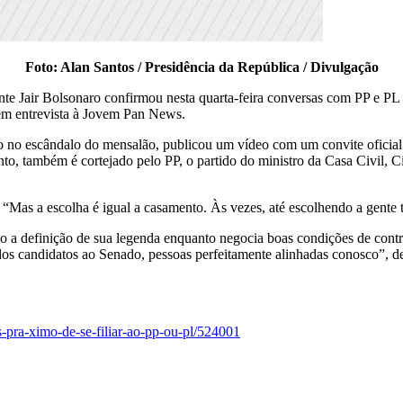
Foto: Alan Santos / Presidência da República / Divulgação
nte Jair Bolsonaro confirmou nesta quarta-feira conversas com PP e PL 
em entrevista à Jovem Pan News.
o no escândalo do mensalão, publicou um vídeo com um convite oficial 
anto, também é cortejado pelo PP, o partido do ministro da Casa Civil, 
“Mas a escolha é igual a casamento. Às vezes, até escolhendo a gente t
 a definição de sua legenda enquanto negocia boas condições de control
dos candidatos ao Senado, pessoas perfeitamente alinhadas conosco”, d
s-pra-ximo-de-se-filiar-ao-pp-ou-pl/524001