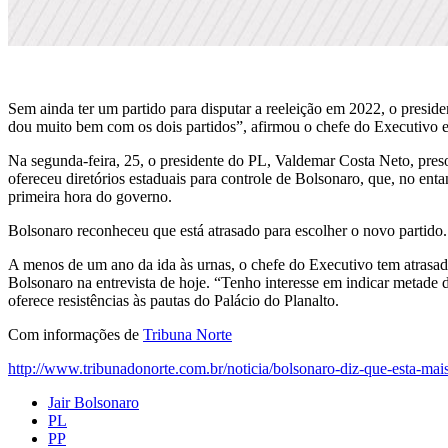
Sem ainda ter um partido para disputar a reeleição em 2022, o preside
dou muito bem com os dois partidos”, afirmou o chefe do Executivo 
Na segunda-feira, 25, o presidente do PL, Valdemar Costa Neto, pres
ofereceu diretórios estaduais para controle de Bolsonaro, que, no ent
primeira hora do governo.
Bolsonaro reconheceu que está atrasado para escolher o novo partido. 
A menos de um ano da ida às urnas, o chefe do Executivo tem atrasado
Bolsonaro na entrevista de hoje. “Tenho interesse em indicar metade 
oferece resistências às pautas do Palácio do Planalto.
Com informações de
Tribuna Norte
http://www.tribunadonorte.com.br/noticia/bolsonaro-diz-que-esta-mai
Jair Bolsonaro
PL
PP