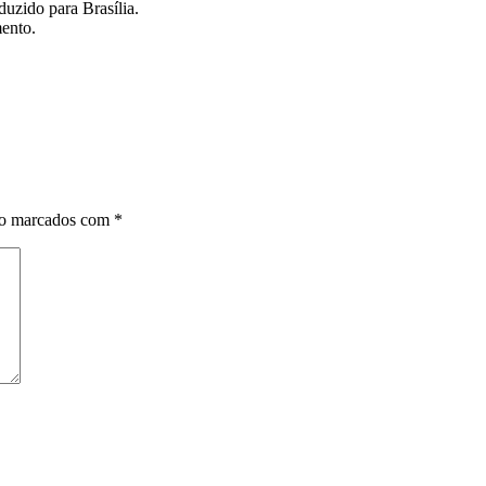
duzido para Brasília.
mento.
ão marcados com
*