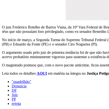
O juiz Frederico Botelho de Barros Viana, da 10ª Vara Federal de Bra
réus que não possuíam foro privilegiado, como ex-senador Benedito L
No início de março, a Segunda Turma do Supremo Tribunal Federal (
(PB) e Eduardo da Fonte (PE) e o senador Ciro Nogueira (PI).
O argumento usado pelo juiz de primeira instância foi de que não ha
acervo probatório minimamente vigoroso para sustentar a existência 
O magistrado pontuou que, com o novo pacote anticrime, ficou assen
Leia todos os detalhes
AQUI
em matéria na íntegra no
Justiça Potig
"quadrilhão"
Denuncia
DF
Juiz
PP
rejeita