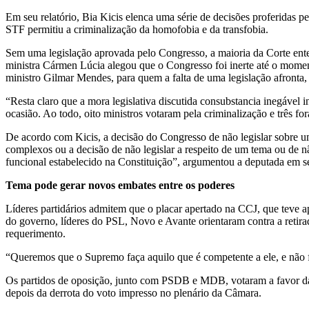
Em seu relatório, Bia Kicis elenca uma série de decisões proferidas p
STF permitiu a criminalização da homofobia e da transfobia.
Sem uma legislação aprovada pelo Congresso, a maioria da Corte ente
ministra Cármen Lúcia alegou que o Congresso foi inerte até o momen
ministro Gilmar Mendes, para quem a falta de uma legislação afronta,
“Resta claro que a mora legislativa discutida consubstancia inegável 
ocasião. Ao todo, oito ministros votaram pela criminalização e três fo
De acordo com Kicis, a decisão do Congresso de não legislar sobre u
complexos ou a decisão de não legislar a respeito de um tema ou de 
funcional estabelecido na Constituição”, argumentou a deputada em se
Tema pode gerar novos embates entre os poderes
Líderes partidários admitem que o placar apertado na CCJ, que teve 
do governo, líderes do PSL, Novo e Avante orientaram contra a reti
requerimento.
“Queremos que o Supremo faça aquilo que é competente a ele, e não fa
Os partidos de oposição, junto com PSDB e MDB, votaram a favor da re
depois da derrota do voto impresso no plenário da Câmara.