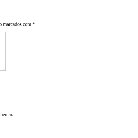
ão marcados com
*
mentar.