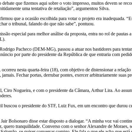
o debate que fizemos aqui sobre o voto impresso, muitos devem se reco
itidamente uma tentativa de retaliação”, argumentou Silva.
rmou que a ocasião escolhida para votar o projeto era inadequada. “
char o tribunal, falando do que não sabe”, pontuou.
ão especial para melhor análise da proposta, entra no rol de pautas a 
L).
odrigo Pacheco (DEM-MG), passou a atuar nos bastidores para tentar co
anúncio por parte do presidente da República de que entraria com ped
ocorreu nesta quarta-feira (18), com objetivo de distensionar a relaçã
 jamais. Fechar portas, derrubar pontes, exercer arbitrariamente suas 
l, Ciro Nogueira, e com o presidente da Câmara, Arthur Lira. Ao assum
oderes.
il buscou o presidente do STF, Luiz Fux, em um encontro que durou ce
 Jair Bolsonaro disse estar disposto a dialogar. “A minha voz vai cont
z, quero tranquilidade. Converso com o senhor Alexandre de Moraes, s
lomão, se quiser conversar comigo. Ele fala o que ele acha que está c