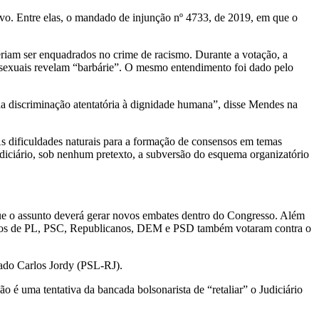
ativo. Entre elas, o mandado de injunção nº 4733, de 2019, em que o
riam ser enquadrados no crime de racismo. Durante a votação, a
ssexuais revelam “barbárie”. O mesmo entendimento foi dado pelo
 da discriminação atentatória à dignidade humana”, disse Mendes na
s dificuldades naturais para a formação de consensos em temas
diciário, sob nenhum pretexto, a subversão do esquema organizatório
 que o assunto deverá gerar novos embates dentro do Congresso. Além
utados de PL, PSC, Republicanos, DEM e PSD também votaram contra o
tado Carlos Jordy (PSL-RJ).
 é uma tentativa da bancada bolsonarista de “retaliar” o Judiciário