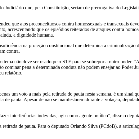
elo Judiciário que, pela Constituição, seriam de prerrogativa do Legisl
ndeu que atos preconceituosos contra homossexuais e transexuais deve
to, acrescentando que os episódios reiterados de ataques contra homo
 ainda, a dignidade humana.
insuficiência na proteção constitucional que determina a criminalização
ram contra.
m tema não deve ser usado pelo STF para se sobrepor a outro poder. “A
não cominar pena a determinada conduta não podem ensejar ao Poder Ju
u relatório.
apenas um voto a mais pela retirada de pauta nesta semana, é um sinal
rada de pauta. Apesar de não se manifestarem durante a votação, dep
zer interferências indevidas, agir como agente político”, disse o depu
tirada de pauta. Para o deputado Orlando Silva (PCdoB), a articulação