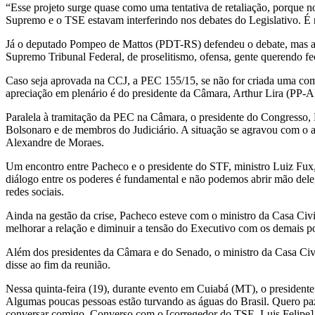
“Esse projeto surge quase como uma tentativa de retaliação, porque n
Supremo e o TSE estavam interferindo nos debates do Legislativo. É n
Já o deputado Pompeo de Mattos (PDT-RS) defendeu o debate, mas afi
Supremo Tribunal Federal, de proselitismo, ofensa, gente querendo fe
Caso seja aprovada na CCJ, a PEC 155/15, se não for criada uma comiss
apreciação em plenário é do presidente da Câmara, Arthur Lira (PP-A
Paralela à tramitação da PEC na Câmara, o presidente do Congresso, R
Bolsonaro e de membros do Judiciário. A situação se agravou com o 
Alexandre de Moraes.
Um encontro entre Pacheco e o presidente do STF, ministro Luiz Fux, 
diálogo entre os poderes é fundamental e não podemos abrir mão dele,
redes sociais.
Ainda na gestão da crise, Pacheco esteve com o ministro da Casa Civi
melhorar a relação e diminuir a tensão do Executivo com os demais p
Além dos presidentes da Câmara e do Senado, o ministro da Casa Civ
disse ao fim da reunião.
Nessa quinta-feira (19), durante evento em Cuiabá (MT), o presidente
Algumas poucas pessoas estão turvando as águas do Brasil. Quero pa
conversar comigo. Converso com o [corregedor do TSE, Luis Felipe] Sa