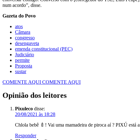
num acordo”, disse.
Gazeta do Povo
atos
Câmara
congresso
desengaveta
emenda constitucional (PEC)
Judiciário
permite
Proposta
sustar
COMENTE AQUI
COMENTE AQUI
Opinião dos leitores
Pixuleco
disse:
20/08/2021 às 18:28
Chlola bebê 🍼! Vai uma mamadeira de piroca aí ? PIXÚ está ans
Responder