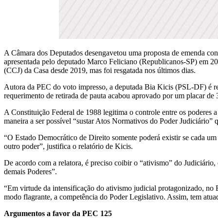
A Câmara dos Deputados desengavetou uma proposta de emenda constit
apresentada pelo deputado Marco Feliciano (Republicanos-SP) em 2015.
(CCJ) da Casa desde 2019, mas foi resgatada nos últimos dias.
Autora da PEC do voto impresso, a deputada Bia Kicis (PSL-DF) é re
requerimento de retirada de pauta acabou aprovado por um placar de 
A Constituição Federal de 1988 legitima o controle entre os poderes a
maneira a ser possível “sustar Atos Normativos do Poder Judiciário
“O Estado Democrático de Direito somente poderá existir se cada um do
outro poder”, justifica o relatório de Kicis.
De acordo com a relatora, é preciso coibir o “ativismo” do Judiciári
demais Poderes”.
“Em virtude da intensificação do ativismo judicial protagonizado, no B
modo flagrante, a competência do Poder Legislativo. Assim, tem atuad
Argumentos a favor da PEC 125