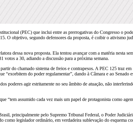
ucional (PEC) que inclui entre as prerrogativas do Congresso o poder
 O objetivo, segundo defensores da proposta, é coibir o ativismo judi
latora dessa nova proposta. Ela tentou avançar com a matéria nesta s
31 votos a 30, adiando a discussão para a próxima semana.
 partir do chamado sistema de freios e contrapesos. A PEC 125 traz em 
” que “exorbitem do poder regulamentar”, dando à Câmara e ao Senado e
s poderes agir estritamente no seu âmbito de atuação, não interferindo
o, que “tem assumido cada vez mais um papel de protagonista como agent
rasil, principalmente pelo Supremo Tribunal Federal, o Poder Judiciário
o como legislador ordinário, em verdadeira sublevação do esquema cons