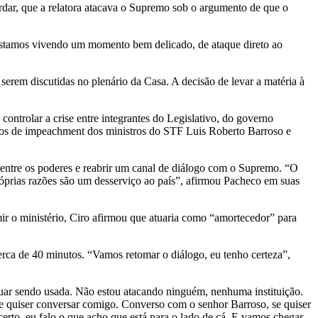
rdar, que a relatora atacava o Supremo sob o argumento de que o
Estamos vivendo um momento bem delicado, de ataque direto ao
serem discutidas no plenário da Casa. A decisão de levar a matéria à
ntrolar a crise entre integrantes do Legislativo, do governo
idos de impeachment dos ministros do STF Luis Roberto Barroso e
o entre os poderes e reabrir um canal de diálogo com o Supremo. “O
próprias razões são um desserviço ao país”, afirmou Pacheco em suas
ir o ministério, Ciro afirmou que atuaria como “amortecedor” para
rca de 40 minutos. “Vamos retomar o diálogo, eu tenho certeza”,
inuar sendo usada. Não estou atacando ninguém, nenhuma instituição.
e quiser conversar comigo. Converso com o senhor Barroso, se quiser
erto, eu falo o que acho que está para o lado de cá. E vamos chegar