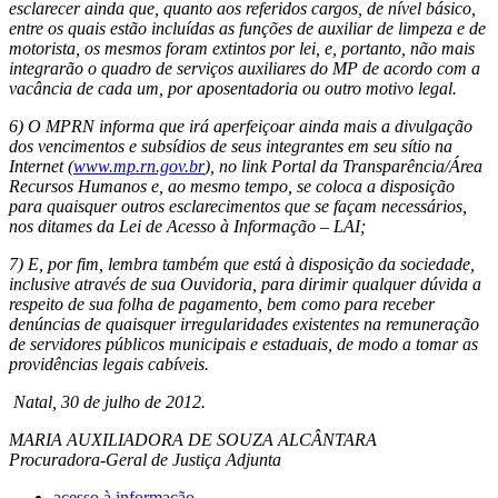
esclarecer ainda que, quanto aos referidos cargos, de nível básico,
entre os quais estão incluídas as funções de auxiliar de limpeza e de
motorista, os mesmos foram extintos por lei, e, portanto, não mais
integrarão o quadro de serviços auxiliares do MP de acordo com a
vacância de cada um, por aposentadoria ou outro motivo legal.
6) O MPRN informa que irá aperfeiçoar ainda mais a divulgação
dos vencimentos e subsídios de seus integrantes em seu sítio na
Internet (
www.mp.rn.gov.br
), no link Portal da Transparência/Área
Recursos Humanos e, ao mesmo tempo, se coloca a disposição
para quaisquer outros esclarecimentos que se façam necessários,
nos ditames da Lei de Acesso à Informação – LAI;
7) E, por fim, lembra também que está à disposição da sociedade,
inclusive através de sua Ouvidoria, para dirimir qualquer dúvida a
respeito de sua folha de pagamento, bem como para receber
denúncias de quaisquer irregularidades existentes na remuneração
de servidores públicos municipais e estaduais, de modo a tomar as
providências legais cabíveis.
Natal, 30 de julho de 2012.
MARIA AUXILIADORA DE SOUZA ALCÂNTARA
Procuradora-Geral de Justiça Adjunta
acesso à informação