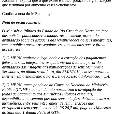
Alcântara, explica que o que existe é a incorporação de gratificações
que terminam por aumentar esses vencimentos.
Confira a nota do MP na íntegra
Nota de esclarecimento
O Ministério Público do Estado do Rio Grande do Norte, em face
das notícias publicadas/veiculadas, recentemente, acerca da
divulgação sobre as listagens das remunerações de seus integrantes,
vem a público prestar os seguintes esclarecimentos que se fazem
necessários:
1) O MPRN reafirma a legalidade e a correção dos pagamentos
feitos aos seus integrantes, os quais vieram à tona a partir da
divulgação das listagens das remunerações de seus Membros e
Servidores, na última sexta-feira, dia 27/07/2012, em seu portal na
Internet, em atendimento a nova Lei de Acesso à Informação – LAI;
2) O MPRN, antecipando-se ao Conselho Nacional do Ministério
Público (CNMP), que ainda não normatizou a divulgação das
folhas de pagamento dos Ministérios Públicos estaduais,
disponibilizou na semana passada suas relações, deixando clara a
inexistência, entre seus integrantes, de remunerações que
extrapolem o teto constitucional de R$ 26,7 mil, pago aos Ministros
do Supremo Tribunal Federal (STF);