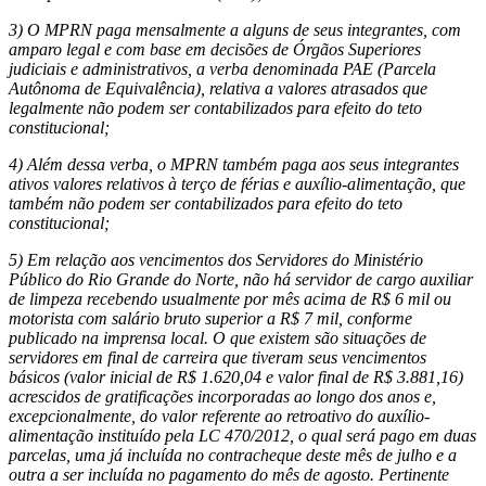
3) O MPRN paga mensalmente a alguns de seus integrantes, com
amparo legal e com base em decisões de Órgãos Superiores
judiciais e administrativos, a verba denominada PAE (Parcela
Autônoma de Equivalência), relativa a valores atrasados que
legalmente não podem ser contabilizados para efeito do teto
constitucional;
4) Além dessa verba, o MPRN também paga aos seus integrantes
ativos valores relativos à terço de férias e auxílio-alimentação, que
também não podem ser contabilizados para efeito do teto
constitucional;
5) Em relação aos vencimentos dos Servidores do Ministério
Público do Rio Grande do Norte, não há servidor de cargo auxiliar
de limpeza recebendo usualmente por mês acima de R$ 6 mil ou
motorista com salário bruto superior a R$ 7 mil, conforme
publicado na imprensa local. O que existem são situações de
servidores em final de carreira que tiveram seus vencimentos
básicos (valor inicial de R$ 1.620,04 e valor final de R$ 3.881,16)
acrescidos de gratificações incorporadas ao longo dos anos e,
excepcionalmente, do valor referente ao retroativo do auxílio-
alimentação instituído pela LC 470/2012, o qual será pago em duas
parcelas, uma já incluída no contracheque deste mês de julho e a
outra a ser incluída no pagamento do mês de agosto. Pertinente