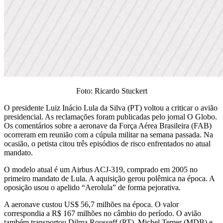
Foto: Ricardo Stuckert
O presidente Luiz Inácio Lula da Silva (PT) voltou a criticar o avião
presidencial. As reclamações foram publicadas pelo jornal O Globo.
Os comentários sobre a aeronave da Força Aérea Brasileira (FAB)
ocorreram em reunião com a cúpula militar na semana passada. Na
ocasião, o petista citou três episódios de risco enfrentados no atual
mandato.
O modelo atual é um Airbus ACJ-319, comprado em 2005 no
primeiro mandato de Lula. A aquisição gerou polêmica na época. A
oposição usou o apelido “Aerolula” de forma pejorativa.
A aeronave custou US$ 56,7 milhões na época. O valor
correspondia a R$ 167 milhões no câmbio do período. O avião
também transportou Dilma Rousseff (PT), Michel Temer (MDB) e