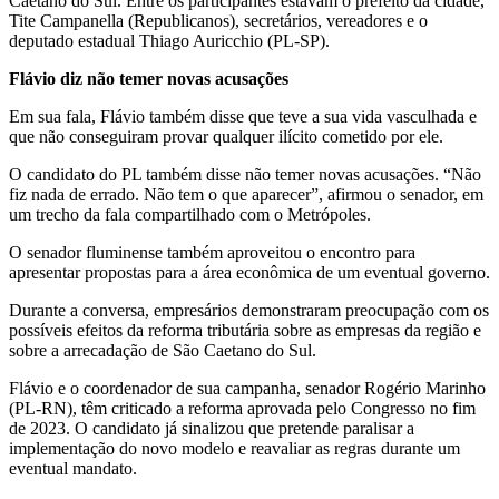
Caetano do Sul. Entre os participantes estavam o prefeito da cidade,
Tite Campanella (Republicanos), secretários, vereadores e o
deputado estadual Thiago Auricchio (PL-SP).
Flávio diz não temer novas acusações
Em sua fala, Flávio também disse que teve a sua vida vasculhada e
que não conseguiram provar qualquer ilícito cometido por ele.
O candidato do PL também disse não temer novas acusações. “Não
fiz nada de errado. Não tem o que aparecer”, afirmou o senador, em
um trecho da fala compartilhado com o Metrópoles.
O senador fluminense também aproveitou o encontro para
apresentar propostas para a área econômica de um eventual governo.
Durante a conversa, empresários demonstraram preocupação com os
possíveis efeitos da reforma tributária sobre as empresas da região e
sobre a arrecadação de São Caetano do Sul.
Flávio e o coordenador de sua campanha, senador Rogério Marinho
(PL-RN), têm criticado a reforma aprovada pelo Congresso no fim
de 2023. O candidato já sinalizou que pretende paralisar a
implementação do novo modelo e reavaliar as regras durante um
eventual mandato.