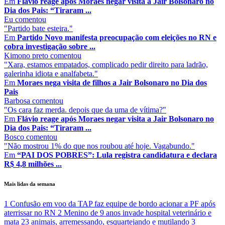
Em
Flávio reage após Moraes negar visita a Jair Bolsonaro no
Dia dos Pais: “Tiraram ...
Eu
comentou
"Partido bate esteira."
Em
Partido Novo manifesta preocupação com eleições no RN e
cobra investigação sobre ...
Kimono preto
comentou
"Xara, estamos empatados, complicado pedir direito para ladrão,
galerinha idiota e analfabeta."
Em
Moraes nega visita de filhos a Jair Bolsonaro no Dia dos
Pais
Barbosa
comentou
"Os cara faz merda. depois que da uma de vítima?"
Em
Flávio reage após Moraes negar visita a Jair Bolsonaro no
Dia dos Pais: “Tiraram ...
Bosco
comentou
"Não mostrou 1% do que nos roubou até hoje. Vagabundo."
Em
“PAI DOS POBRES”: Lula registra candidatura e declara
R$ 4,8 milhões ...
Mais lidas da semana
1
Confusão em voo da TAP faz equipe de bordo acionar a PF após
aterrissar no RN
2
Menino de 9 anos invade hospital veterinário e
mata 23 animais, arremessando, esquartejando e mutilando
3