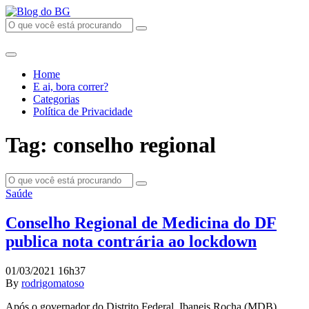
Home
E ai, bora correr?
Categorias
Política de Privacidade
Tag: conselho regional
Saúde
Conselho Regional de Medicina do DF
publica nota contrária ao lockdown
01/03/2021 16h37
By
rodrigomatoso
Após o governador do Distrito Federal, Ibaneis Rocha (MDB),