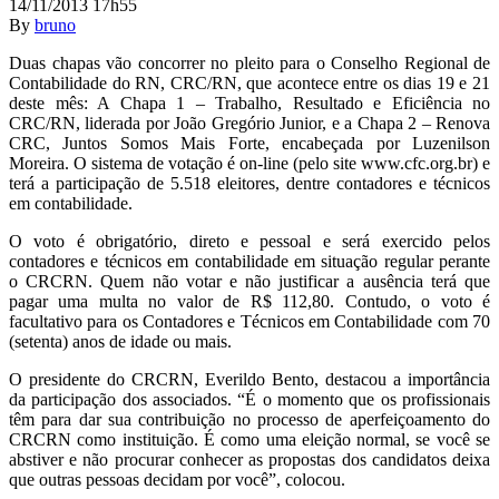
14/11/2013 17h55
By
bruno
Duas chapas vão concorrer no pleito para o Conselho Regional de
Contabilidade do RN, CRC/RN, que acontece entre os dias 19 e 21
deste mês: A Chapa 1 – Trabalho, Resultado e Eficiência no
CRC/RN, liderada por João Gregório Junior, e a Chapa 2 – Renova
CRC, Juntos Somos Mais Forte, encabeçada por Luzenilson
Moreira. O sistema de votação é on-line (pelo site www.cfc.org.br) e
terá a participação de 5.518 eleitores, dentre contadores e técnicos
em contabilidade.
O voto é obrigatório, direto e pessoal e será exercido pelos
contadores e técnicos em contabilidade em situação regular perante
o CRCRN. Quem não votar e não justificar a ausência terá que
pagar uma multa no valor de R$ 112,80. Contudo, o voto é
facultativo para os Contadores e Técnicos em Contabilidade com 70
(setenta) anos de idade ou mais.
O presidente do CRCRN, Everildo Bento, destacou a importância
da participação dos associados. “É o momento que os profissionais
têm para dar sua contribuição no processo de aperfeiçoamento do
CRCRN como instituição. É como uma eleição normal, se você se
abstiver e não procurar conhecer as propostas dos candidatos deixa
que outras pessoas decidam por você”, colocou.