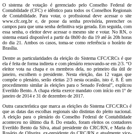
O sistema de votação é gerenciado pelo Conselho Federal de
Contabilidade (CFC) e idêntico para todos os Conselhos Regionais
de Contabilidade. Para votar, o profissional deve acessar o site
www.cfc.org.br e, de posse da senha provisória, preencher os
campos para que uma senha definitiva seja gerada. Em seguida, com
essa senha, o eleitor deve acessar o mesmo site e votar. No RN, o
sistema estará disponível a partir da 0h00 do dia 19 até ás 20h horas
do dia 21. Ambos os casos, toma-se como referência o horário de
Brasília.
Dentre as particularidades da eleição do Sistema CFC/CRCs é que
ela é feita de forma indireta e com plenário renovando-se em 2/3. “O
eleitor vota na chapa e os membros dela, no primeiro dia útil de
janeiro, escolhem o presidente. Nesta eleição, das 12 vagas que
compõe o plenário, serão eleitas 2/3 nesta ocasião, isto é, 8. É um
procedimento similar às eleições para o Senado Federal”, explicou
Everildo Bento. A chapa eleita exerce mandato com início em 1º de
janeiro de 2014 e 31 de dezembro de 2017.
Outra característica que marca as eleições do Sistema CFC/CRCs é
que as datas das escolhas regionais são distintas do pleito nacional.
A eleição para o plenário do Conselho Federal de Contabilidade
aconteceu no último dia 8. Do estado, foram eleitos os contadores
Everildo Bento da Silva, atual presidente do CRC/RN, e Maria do
Rosário de Oliveira, ex-presidente do CRC/RN e atualmente vice-