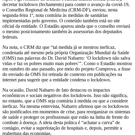
decretar lockdown (fechamento) para conter o avanço da covid-19,
o Conselho Regional de Medicina (CRM-DF), enviou, nesta
segunda-feira 1º, nota contrária às medidas de sanitárias
implementadas pelo governo. O conteúdo também está no site
oficial da entidade. O Estadão apurou ainda que o conselho enviará
o mesmo posicionamento também às assessorias dos deputados
federais.
Na nota, o CRM diz que “tal medida já se mostrou ineficaz,
condenada até mesmo pela própria Organização Mundial da Saúde
(OMS) nas palavras do Dr. David Nabarro: ‘O lockdown não salva
vidas e faz os pobres muito mais pobres’”. Como o Estadão mostrou
em outubro do ano passado, por meio do projeto Comprova, a frase
do enviado da OMS foi retirada de contexto em publicações na
internet para sugerir que a entidade condena o lockdown.
Na ocasião, David Nabarro de fato destacou os impactos
econômicos e sociais negativos dos lockdowns. Isso não significa,
no entanto, que a OMS seja contrária à medida ou que a considere
ineficaz. Na mesma entrevista, Nabarro afirmou que os lockdowns
são justificados em momentos de crise, para reorganizar os sistemas
de saúde e proteger os profissionais que estão na linha de frente do
combate à doença. A ideia desta prática é “achatar a curva” de
contágio, evitar a superlotação de hospitais e, depois, permitir a
reabertura das economias.