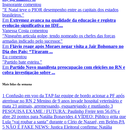
Ingnorante
comentou
"E Natal teve o PIOR desempenho entre as capitais dos estados
brasileiros."
Em
Extremoz avança na qualidade da educação e registra
evolução significativa no IDE...
Vanessa Costa
comentou
"Ninguém articula golpe, tendo nomeado os chefes das forças
armadas indicado pelo sucessor."
Em
Flávio reage após Moraes negar visita a Jair Bolsonaro no
Dia dos Pais: “Tiraram ...
Eu
comentou
"Partido bate esteira."
Em
Partido Novo manifesta preocupação com eleições no RN e
cobra investigação sobre ...
Mais lidas da semana
1
Confusão em voo da TAP faz equipe de bordo acionar a PF após
aterrissar no RN
2
Menino de 9 anos invade hospital veterinário e
mata 23 animais, arremessando, esquartejando e mutilando
3
PESQUISA EXAME / FUTURA: Paulinho Freire tem 56.6% e
abre 20 pontos para Natália Bonavides
4
VÍDEO: Público grita que
Lula “vai roubar a santa” durante o Círio de Nazaré, em Belém-PA
5
NÃO É FAKE NEWS: Justiça Eleitoral confirma: Natália