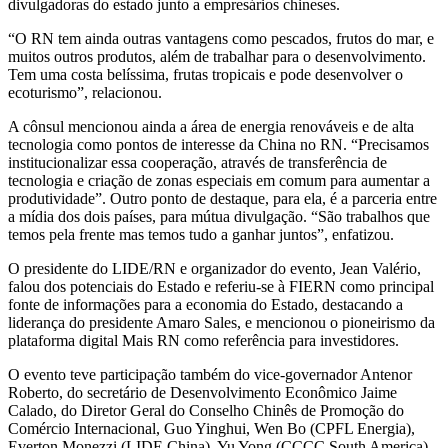
divulgadoras do estado junto a empresários chineses.
“O RN tem ainda outras vantagens como pescados, frutos do mar, e
muitos outros produtos, além de trabalhar para o desenvolvimento.
Tem uma costa belíssima, frutas tropicais e pode desenvolver o
ecoturismo”, relacionou.
A cônsul mencionou ainda a área de energia renováveis e de alta
tecnologia como pontos de interesse da China no RN. “Precisamos
institucionalizar essa cooperação, através de transferência de
tecnologia e criação de zonas especiais em comum para aumentar a
produtividade”. Outro ponto de destaque, para ela, é a parceria entre
a mídia dos dois países, para mútua divulgação. “São trabalhos que
temos pela frente mas temos tudo a ganhar juntos”, enfatizou.
O presidente do LIDE/RN e organizador do evento, Jean Valério,
falou dos potenciais do Estado e referiu-se à FIERN como principal
fonte de informações para a economia do Estado, destacando a
liderança do presidente Amaro Sales, e mencionou o pioneirismo da
plataforma digital Mais RN como referência para investidores.
O evento teve participação também do vice-governador Antenor
Roberto, do secretário de Desenvolvimento Econômico Jaime
Calado, do Diretor Geral do Conselho Chinês de Promoção do
Comércio Internacional, Guo Yinghui, Wen Bo (CPFL Energia),
Everton Monezzi (LIDE China), Yu Yong (CCCC South America),