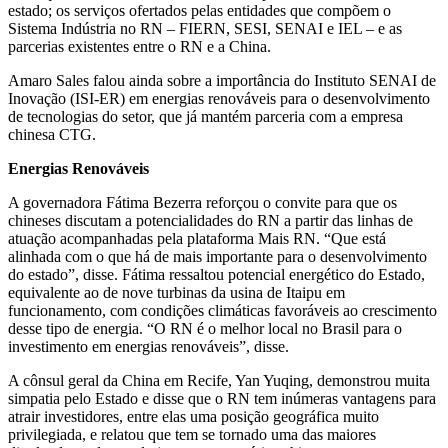
estado; os serviços ofertados pelas entidades que compõem o
Sistema Indústria no RN – FIERN, SESI, SENAI e IEL – e as
parcerias existentes entre o RN e a China.
Amaro Sales falou ainda sobre a importância do Instituto SENAI de
Inovação (ISI-ER) em energias renováveis para o desenvolvimento
de tecnologias do setor, que já mantém parceria com a empresa
chinesa CTG.
Energias Renováveis
A governadora Fátima Bezerra reforçou o convite para que os
chineses discutam a potencialidades do RN a partir das linhas de
atuação acompanhadas pela plataforma Mais RN. “Que está
alinhada com o que há de mais importante para o desenvolvimento
do estado”, disse. Fátima ressaltou potencial energético do Estado,
equivalente ao de nove turbinas da usina de Itaipu em
funcionamento, com condições climáticas favoráveis ao crescimento
desse tipo de energia. “O RN é o melhor local no Brasil para o
investimento em energias renováveis”, disse.
A cônsul geral da China em Recife, Yan Yuqing, demonstrou muita
simpatia pelo Estado e disse que o RN tem inúmeras vantagens para
atrair investidores, entre elas uma posição geográfica muito
privilegiada, e relatou que tem se tornado uma das maiores