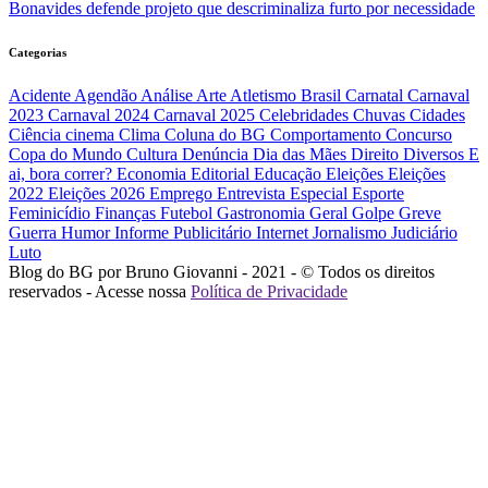
Bonavides defende projeto que descriminaliza furto por necessidade
Categorias
Acidente
Agendão
Análise
Arte
Atletismo
Brasil
Carnatal
Carnaval
2023
Carnaval 2024
Carnaval 2025
Celebridades
Chuvas
Cidades
Ciência
cinema
Clima
Coluna do BG
Comportamento
Concurso
Copa do Mundo
Cultura
Denúncia
Dia das Mães
Direito
Diversos
E
ai, bora correr?
Economia
Editorial
Educação
Eleições
Eleições
2022
Eleições 2026
Emprego
Entrevista
Especial
Esporte
Feminicídio
Finanças
Futebol
Gastronomia
Geral
Golpe
Greve
Guerra
Humor
Informe Publicitário
Internet
Jornalismo
Judiciário
Luto
Blog do BG por Bruno Giovanni - 2021 - © Todos os direitos
reservados - Acesse nossa
Política de Privacidade