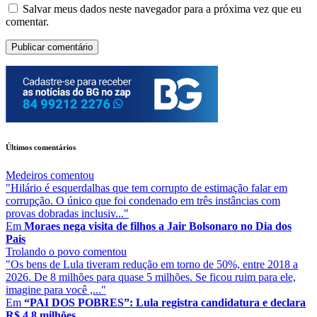
Salvar meus dados neste navegador para a próxima vez que eu
comentar.
Últimos comentários
Medeiros
comentou
"Hilário é esquerdalhas que tem corrupto de estimação falar em
corrupção. O único que foi condenado em três instâncias com
provas dobradas inclusiv..."
Em
Moraes nega visita de filhos a Jair Bolsonaro no Dia dos
Pais
Trolando o povo
comentou
"Os bens de Lula tiveram redução em torno de 50%, entre 2018 a
2026. De 8 milhões para quase 5 milhões. Se ficou ruim para ele,
imagine para você ,..."
Em
“PAI DOS POBRES”: Lula registra candidatura e declara
R$ 4,8 milhões ...