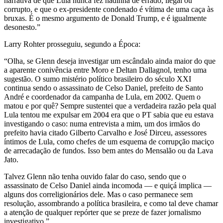
narrativa de que Lula nunca fez nadinha de errado, ilegal ou
corrupto, e que o ex-presidente condenado é vítima de uma caça às
bruxas. É o mesmo argumento de Donald Trump, e é igualmente
desonesto.”
Larry Rohter prosseguiu, segundo a Época:
“Olha, se Glenn deseja investigar um escândalo ainda maior do que
a aparente conivência entre Moro e Deltan Dallagnol, tenho uma
sugestão. O sumo mistério político brasileiro do século XXI
continua sendo o assassinato de Celso Daniel, prefeito de Santo
André e coordenador da campanha de Lula, em 2002. Quem o
matou e por quê? Sempre sustentei que a verdadeira razão pela qual
Lula tentou me expulsar em 2004 era que o PT sabia que eu estava
investigando o caso: numa entrevista a mim, um dos irmãos do
prefeito havia citado Gilberto Carvalho e José Dirceu, assessores
íntimos de Lula, como chefes de um esquema de corrupção maciço
de arrecadação de fundos. Isso bem antes do Mensalão ou da Lava
Jato.
Talvez Glenn não tenha ouvido falar do caso, sendo que o
assassinato de Celso Daniel ainda incomoda — e quiçá implica —
alguns dos correligionários dele. Mas o caso permanece sem
resolução, assombrando a política brasileira, e como tal deve chamar
a atenção de qualquer repórter que se preze de fazer jornalismo
investigativo.”