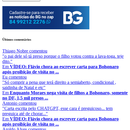
Últimos comentários
Thiago Nobre
comentou
"o pai dele só tá preso porque o filho votou contra a lava-toga. teje
dito."
Em
VÍDEO: Flávio chora ao escrever carta para Bolsonaro
após proibição de visita no ...
Eu
comentou
"Só comprir a pena que terá direito a semiaberto, condicional ,
saidinha de Natal e etc"
Em
Enquanto Moraes nega visita de filhos a Bolsonaro, somente
no DF, 1,5 mil presos ...
Antonio
comentou
"Carta escrita pelo CHATGPT, esse cara é preguiçoso... tem
preguiça até de chorar..."
Em
VÍDEO: Flávio chora ao escrever carta para Bolsonaro
após proibição de visita no ...
Aroldo Alves
comentou