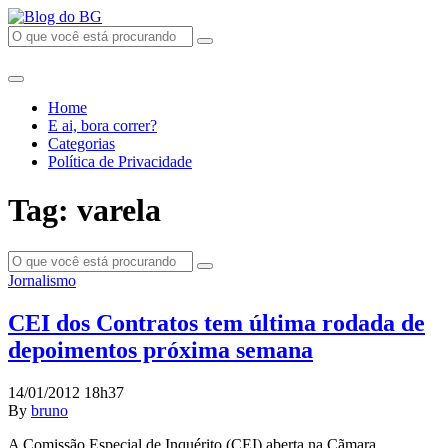
Home
E ai, bora correr?
Categorias
Política de Privacidade
Tag: varela
Jornalismo
CEI dos Contratos tem última rodada de
depoimentos próxima semana
14/01/2012 18h37
By
bruno
A Comissão Especial de Inquérito (CEI) aberta na Cãmara