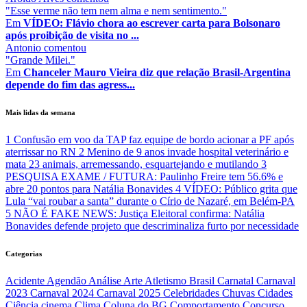
"Esse verme não tem nem alma e nem sentimento."
Em
VÍDEO: Flávio chora ao escrever carta para Bolsonaro
após proibição de visita no ...
Antonio
comentou
"Grande Milei."
Em
Chanceler Mauro Vieira diz que relação Brasil-Argentina
depende do fim das agress...
Mais lidas da semana
1
Confusão em voo da TAP faz equipe de bordo acionar a PF após
aterrissar no RN
2
Menino de 9 anos invade hospital veterinário e
mata 23 animais, arremessando, esquartejando e mutilando
3
PESQUISA EXAME / FUTURA: Paulinho Freire tem 56.6% e
abre 20 pontos para Natália Bonavides
4
VÍDEO: Público grita que
Lula “vai roubar a santa” durante o Círio de Nazaré, em Belém-PA
5
NÃO É FAKE NEWS: Justiça Eleitoral confirma: Natália
Bonavides defende projeto que descriminaliza furto por necessidade
Categorias
Acidente
Agendão
Análise
Arte
Atletismo
Brasil
Carnatal
Carnaval
2023
Carnaval 2024
Carnaval 2025
Celebridades
Chuvas
Cidades
Ciência
cinema
Clima
Coluna do BG
Comportamento
Concurso