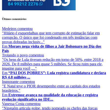
Últimos comentários
Medeiros
comentou
"Hilário é esquerdalhas que tem corrupto de estimação falar em
corrupção. O único que foi condenado em três instâncias com
provas dobradas inclusiv..."
Em
Moraes nega visita de filhos a Jair Bolsonaro no Dia dos
Pais
Trolando o povo
comentou
"Os bens de Lula tiveram redução em torno de 50%, entre 2018 a
2026. De 8 milhões para quase 5 milhões. Se ficou ruim para ele,
imagine para você ,..."
Em
“PAI DOS POBRES”: Lula registra candidatura e declara
R$ 4,8 milhões ...
Ingnorante
comentou
"E Natal teve o PIOR desempenho entre as capitais dos estados
brasileiros."
Em
Extremoz avança na qualidade da educação e registra
evolução significativa no IDE...
Vanessa Costa
comentou
"Ninguém articula golpe, tendo nomeado os chefes das forças