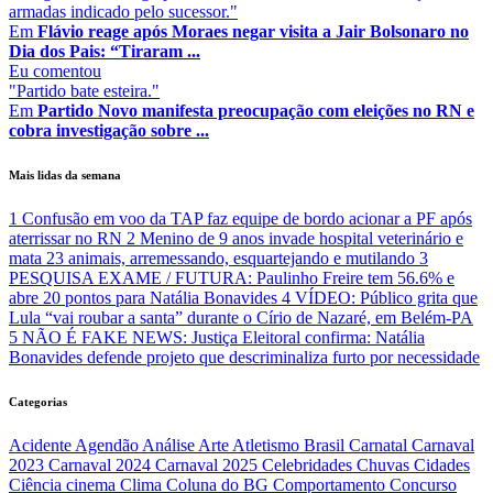
armadas indicado pelo sucessor."
Em
Flávio reage após Moraes negar visita a Jair Bolsonaro no
Dia dos Pais: “Tiraram ...
Eu
comentou
"Partido bate esteira."
Em
Partido Novo manifesta preocupação com eleições no RN e
cobra investigação sobre ...
Mais lidas da semana
1
Confusão em voo da TAP faz equipe de bordo acionar a PF após
aterrissar no RN
2
Menino de 9 anos invade hospital veterinário e
mata 23 animais, arremessando, esquartejando e mutilando
3
PESQUISA EXAME / FUTURA: Paulinho Freire tem 56.6% e
abre 20 pontos para Natália Bonavides
4
VÍDEO: Público grita que
Lula “vai roubar a santa” durante o Círio de Nazaré, em Belém-PA
5
NÃO É FAKE NEWS: Justiça Eleitoral confirma: Natália
Bonavides defende projeto que descriminaliza furto por necessidade
Categorias
Acidente
Agendão
Análise
Arte
Atletismo
Brasil
Carnatal
Carnaval
2023
Carnaval 2024
Carnaval 2025
Celebridades
Chuvas
Cidades
Ciência
cinema
Clima
Coluna do BG
Comportamento
Concurso