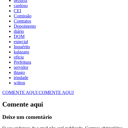
bezdrra
cardoso
CEI
Comissão
Contratos
Depoimento
diário
DOM
especial
Inquérito
kalazans
oficia
Prefeitura
servidor
thiago
trindade
wilton
COMENTE AQUI
COMENTE AQUI
Comente aqui
Deixe um comentário