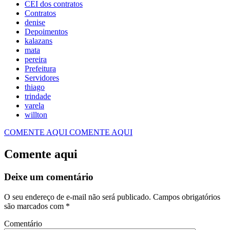
CEI dos contratos
Contratos
denise
Depoimentos
kalazans
mata
pereira
Prefeitura
Servidores
thiago
trindade
varela
willton
COMENTE AQUI
COMENTE AQUI
Comente aqui
Deixe um comentário
O seu endereço de e-mail não será publicado.
Campos obrigatórios
são marcados com
*
Comentário