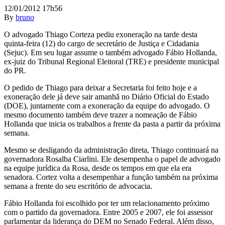
12/01/2012 17h56
By
bruno
O advogado Thiago Corteza pediu exoneração na tarde desta
quinta-feira (12) do cargo de secretário de Justiça e Cidadania
(Sejuc). Em seu lugar assume o também advogado Fábio Hollanda,
ex-juiz do Tribunal Regional Eleitoral (TRE) e presidente municipal
do PR.
O pedido de Thiago para deixar a Secretaria foi feito hoje e a
exoneração dele já deve sair amanhã no Diário Oficial do Estado
(DOE), juntamente com a exoneração da equipe do advogado. O
mesmo documento também deve trazer a nomeação de Fábio
Hollanda que inicia os trabalhos a frente da pasta a partir da próxima
semana.
Mesmo se desligando da administração direta, Thiago continuará na
governadora Rosalba Ciarlini. Ele desempenha o papel de advogado
na equipe jurídica da Rosa, desde os tempos em que ela era
senadora. Cortez volta a desempenhar a função também na próxima
semana a frente do seu escritório de advocacia.
Fábio Hollanda foi escolhido por ter um relacionamento próximo
com o partido da governadora. Entre 2005 e 2007, ele foi assessor
parlamentar da liderança do DEM no Senado Federal. Além disso,