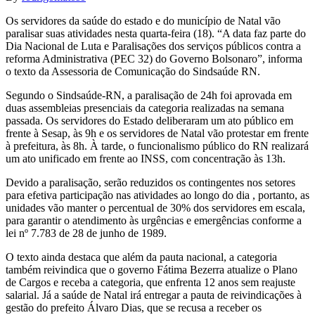
Os servidores da saúde do estado e do município de Natal vão
paralisar suas atividades nesta quarta-feira (18). “A data faz parte do
Dia Nacional de Luta e Paralisações dos serviços públicos contra a
reforma Administrativa (PEC 32) do Governo Bolsonaro”, informa
o texto da Assessoria de Comunicação do Sindsaúde RN.
Segundo o Sindsaúde-RN, a paralisação de 24h foi aprovada em
duas assembleias presenciais da categoria realizadas na semana
passada. Os servidores do Estado deliberaram um ato público em
frente à Sesap, às 9h e os servidores de Natal vão protestar em frente
à prefeitura, às 8h. À tarde, o funcionalismo público do RN realizará
um ato unificado em frente ao INSS, com concentração às 13h.
Devido a paralisação, serão reduzidos os contingentes nos setores
para efetiva participação nas atividades ao longo do dia , portanto, as
unidades vão manter o percentual de 30% dos servidores em escala,
para garantir o atendimento às urgências e emergências conforme a
lei nº 7.783 de 28 de junho de 1989.
O texto ainda destaca que além da pauta nacional, a categoria
também reivindica que o governo Fátima Bezerra atualize o Plano
de Cargos e receba a categoria, que enfrenta 12 anos sem reajuste
salarial. Já a saúde de Natal irá entregar a pauta de reivindicações à
gestão do prefeito Álvaro Dias, que se recusa a receber os