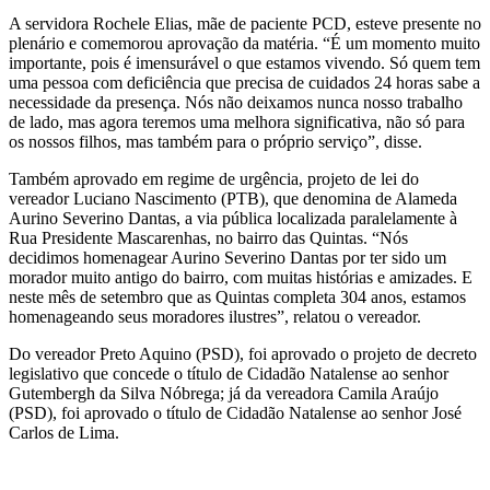
A servidora Rochele Elias, mãe de paciente PCD, esteve presente no
plenário e comemorou aprovação da matéria. “É um momento muito
importante, pois é imensurável o que estamos vivendo. Só quem tem
uma pessoa com deficiência que precisa de cuidados 24 horas sabe a
necessidade da presença. Nós não deixamos nunca nosso trabalho
de lado, mas agora teremos uma melhora significativa, não só para
os nossos filhos, mas também para o próprio serviço”, disse.
Também aprovado em regime de urgência, projeto de lei do
vereador Luciano Nascimento (PTB), que denomina de Alameda
Aurino Severino Dantas, a via pública localizada paralelamente à
Rua Presidente Mascarenhas, no bairro das Quintas. “Nós
decidimos homenagear Aurino Severino Dantas por ter sido um
morador muito antigo do bairro, com muitas histórias e amizades. E
neste mês de setembro que as Quintas completa 304 anos, estamos
homenageando seus moradores ilustres”, relatou o vereador.
Do vereador Preto Aquino (PSD), foi aprovado o projeto de decreto
legislativo que concede o título de Cidadão Natalense ao senhor
Gutembergh da Silva Nóbrega; já da vereadora Camila Araújo
(PSD), foi aprovado o título de Cidadão Natalense ao senhor José
Carlos de Lima.