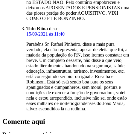
no ESTADO NÃO. Pelo contrário empobreceu e
deixou os APOSENTADOS E PENSIONISTAS uma
das piores perdas do poder AQUISITIVO. VIXI
COMO O PT É BONZINHO.
Toto Riina
disse:
15/09/2021 às 11:40
Parabéns Sr. Rafael Pinheiro, disse a mais pura
verdade, ela não representa, apesar de eleita que foi, a
maioria da população do RN, isso iremos constatar em
breve. Um completo desastre, não disse a que veio,
estado literalmente abandonado na segurança, saúde,
educação, infraestrutura, turismo, investimentos, etc,
está conseguindo ser pior ou igual a Rosalba e
Robinson. Está só está sendo boa para os seus
apaniguados e cumpanheros, sem moral, postura e
condições de exercer a função de governadora, votei
nela e estou arrependido, inclusive não sei onde estão
esses milhares de norteriograndenses do João Maria,
talvez escondidos lá na redinha.
Comente aqui