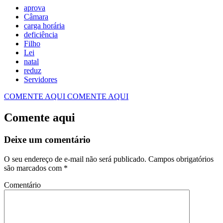
aprova
Câmara
carga horária
deficiência
Filho
Lei
natal
reduz
Servidores
COMENTE AQUI
COMENTE AQUI
Comente aqui
Deixe um comentário
O seu endereço de e-mail não será publicado.
Campos obrigatórios
são marcados com
*
Comentário