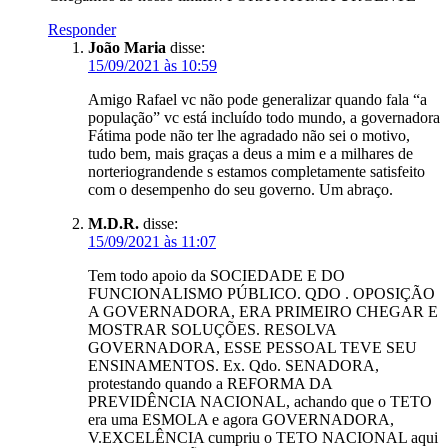
Responder
João Maria
disse:
15/09/2021 às 10:59
Amigo Rafael vc não pode generalizar quando fala “a
população” vc está incluído todo mundo, a governadora
Fátima pode não ter lhe agradado não sei o motivo,
tudo bem, mais graças a deus a mim e a milhares de
norteriograndende s estamos completamente satisfeito
com o desempenho do seu governo. Um abraço.
M.D.R.
disse:
15/09/2021 às 11:07
Tem todo apoio da SOCIEDADE E DO
FUNCIONALISMO PÚBLICO. QDO . OPOSIÇÃO
A GOVERNADORA, ERA PRIMEIRO CHEGAR E
MOSTRAR SOLUÇÕES. RESOLVA
GOVERNADORA, ESSE PESSOAL TEVE SEU
ENSINAMENTOS. Ex. Qdo. SENADORA,
protestando quando a REFORMA DA
PREVIDÊNCIA NACIONAL, achando que o TETO
era uma ESMOLA e agora GOVERNADORA,
V.EXCELÊNCIA cumpriu o TETO NACIONAL aqui