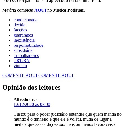
processo foi pautado para apreciação nesta quinta-feira.
Matéria completa
AQUI
no
Justiça Potiguar
.
condicionada
decide
facções
guararapes
inexistência
responsabilidade
subsidiária
Trabalhadores
TRT-RN
vínculo
COMENTE AQUI
COMENTE AQUI
Opinião dos leitores
Alfredo
disse:
12/12/2020 às 08:00
Custou para o poder judiciário entender que quem manda no
mundo é o dinheiro é que ele é volátil, muda de lugar a
medida que as condições são mais ou menos favoráveis a