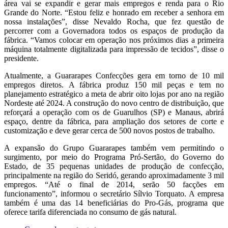
área vai se expandir e gerar mais empregos e renda para o Rio
Grande do Norte. “Estou feliz e honrado em receber a senhora em
nossa instalações”, disse Nevaldo Rocha, que fez questão de
percorrer com a Governadora todos os espaços de produção da
fábrica. “Vamos colocar em operação nos próximos dias a primeira
máquina totalmente digitalizada para impressão de tecidos”, disse o
presidente.
Atualmente, a Guararapes Confecções gera em torno de 10 mil
empregos diretos. A fábrica produz 150 mil peças e tem no
planejamento estratégico a meta de abrir oito lojas por ano na região
Nordeste até 2024. A construção do novo centro de distribuição, que
reforçará a operação com os de Guarulhos (SP) e Manaus, abrirá
espaço, dentre da fábrica, para ampliação dos setores de corte e
customização e deve gerar cerca de 500 novos postos de trabalho.
A expansão do Grupo Guararapes também vem permitindo o
surgimento, por meio do Programa Pró-Sertão, do Governo do
Estado, de 35 pequenas unidades de produção de confecção,
principalmente na região do Seridó, gerando aproximadamente 3 mil
empregos. “Até o final de 2014, serão 50 facções em
funcionamento”, informou o secretário Sílvio Torquato. A empresa
também é uma das 14 beneficiárias do Pro-Gás, programa que
oferece tarifa diferenciada no consumo de gás natural.