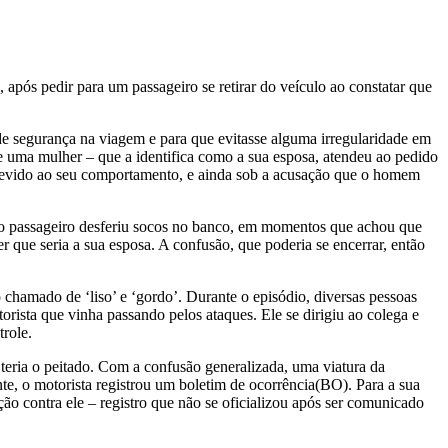
 após pedir para um passageiro se retirar do veículo ao constatar que
 de segurança na viagem e para que evitasse alguma irregularidade em
e uma mulher – que a identifica como a sua esposa, atendeu ao pedido
ro devido ao seu comportamento, e ainda sob a acusação que o homem
o, o passageiro desferiu socos no banco, em momentos que achou que
 que seria a sua esposa. A confusão, que poderia se encerrar, então
chamado de ‘liso’ e ‘gordo’. Durante o episódio, diversas pessoas
rista que vinha passando pelos ataques. Ele se dirigiu ao colega e
trole.
 teria o peitado. Com a confusão generalizada, uma viatura da
, o motorista registrou um boletim de ocorrência(BO). Para a sua
ão contra ele – registro que não se oficializou após ser comunicado