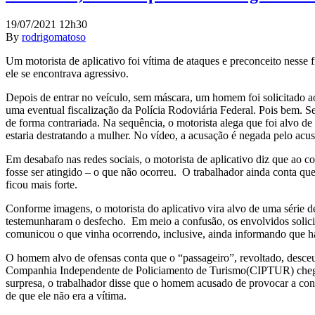
19/07/2021 12h30
By
rodrigomatoso
Um motorista de aplicativo foi vítima de ataques e preconceito nesse 
ele se encontrava agressivo.
Depois de entrar no veículo, sem máscara, um homem foi solicitado ao
uma eventual fiscalização da Polícia Rodoviária Federal. Pois bem. 
de forma contrariada. Na sequência, o motorista alega que foi alvo d
estaria destratando a mulher. No vídeo, a acusação é negada pelo acu
Em desabafo nas redes sociais, o motorista de aplicativo diz que ao 
fosse ser atingido – o que não ocorreu. O trabalhador ainda conta qu
ficou mais forte.
Conforme imagens, o motorista do aplicativo vira alvo de uma série d
testemunharam o desfecho. Em meio a confusão, os envolvidos solicita
comunicou o que vinha ocorrendo, inclusive, ainda informando que havi
O homem alvo de ofensas conta que o “passageiro”, revoltado, desceu d
Companhia Independente de Policiamento de Turismo(CIPTUR) chegou a
surpresa, o trabalhador disse que o homem acusado de provocar a confu
de que ele não era a vítima.