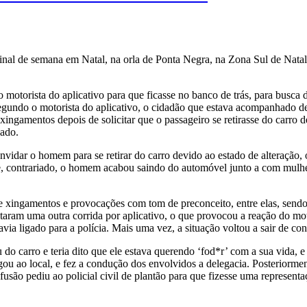
final de semana em Natal, na orla de Ponta Negra, na Zona Sul de Natal,
 motorista do aplicativo para que ficasse no banco de trás, para busca
Segundo o motorista do aplicativo, o cidadão que estava acompanhado d
e xingamentos depois de solicitar que o passageiro se retirasse do car
sado.
convidar o homem para se retirar do carro devido ao estado de alteraçã
e, contrariado, o homem acabou saindo do automóvel junto a com mulher
e xingamentos e provocações com tom de preconceito, entre elas, sendo 
ram uma outra corrida por aplicativo, o que provocou a reação do moto
a ligado para a polícia. Mais uma vez, a situação voltou a sair de con
o carro e teria dito que ele estava querendo ‘fod*r’ com a sua vida, e
o local, e fez a condução dos envolvidos a delegacia. Posteriormente
são pediu ao policial civil de plantão para que fizesse uma representaç