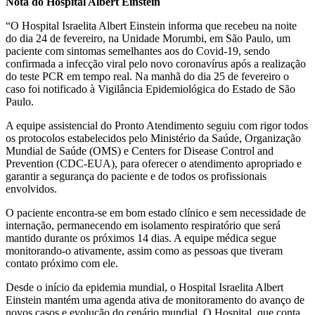
Nota do Hospital Albert Einstein
“O Hospital Israelita Albert Einstein informa que recebeu na noite
do dia 24 de fevereiro, na Unidade Morumbi, em São Paulo, um
paciente com sintomas semelhantes aos do Covid-19, sendo
confirmada a infecção viral pelo novo coronavírus após a realização
do teste PCR em tempo real. Na manhã do dia 25 de fevereiro o
caso foi notificado à Vigilância Epidemiológica do Estado de São
Paulo.
A equipe assistencial do Pronto Atendimento seguiu com rigor todos
os protocolos estabelecidos pelo Ministério da Saúde, Organização
Mundial de Saúde (OMS) e Centers for Disease Control and
Prevention (CDC-EUA), para oferecer o atendimento apropriado e
garantir a segurança do paciente e de todos os profissionais
envolvidos.
O paciente encontra-se em bom estado clínico e sem necessidade de
internação, permanecendo em isolamento respiratório que será
mantido durante os próximos 14 dias. A equipe médica segue
monitorando-o ativamente, assim como as pessoas que tiveram
contato próximo com ele.
Desde o início da epidemia mundial, o Hospital Israelita Albert
Einstein mantém uma agenda ativa de monitoramento do avanço de
novos casos e evolução do cenário mundial. O Hospital, que conta