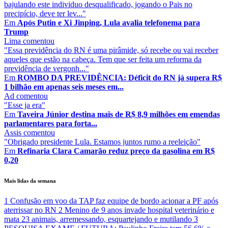
bajulando este individuo desqualificado, jogando o Pais no
precipício, deve ter lev..."
Em
Após Putin e Xi Jinping, Lula avalia telefonema para
Trump
Lima
comentou
"Essa previdência do RN é uma pirâmide, só recebe ou vai receber
aqueles que estão na cabeça. Tem que ser feita um reforma da
previdência de vergonh..."
Em
ROMBO DA PREVIDÊNCIA: Déficit do RN já supera R$
1 bilhão em apenas seis meses em...
Ad
comentou
"Esse ja era"
Em
Taveira Júnior destina mais de R$ 8,9 milhões em emendas
parlamentares para forta...
Assis
comentou
"Obrigado presidente Lula. Estamos juntos rumo a reeleição"
Em
Refinaria Clara Camarão reduz preço da gasolina em R$
0,20
Mais lidas da semana
1
Confusão em voo da TAP faz equipe de bordo acionar a PF após
aterrissar no RN
2
Menino de 9 anos invade hospital veterinário e
mata 23 animais, arremessando, esquartejando e mutilando
3