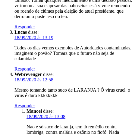
tomado. Tomar qualquer medicamento é uma decisão pessoal,
vc tomou a sua e apesar das baboseiras está vivo e remoendo
ou roendo de ciúmes pela eleição do atual presidente, que
derrotou o poste leso do teu.
Responder
Lucas
disse:
18/09/2020 às 13:19
Todos os dias vemos exemplos de Autoridades contaminadas,
imaginem o povão? Tomara que o futuro não seja de
calamidade.
Responder
Webrevenger
disse:
18/09/2020 às 12:58
Mesmo tomando tanto suco de LARANJA ? Ô virus cruel, o
virus é duro kkkkkkkk
Responder
Manoel
disse:
18/09/2020 às 13:08
Nao é só suco de laranja, tem tb remédio contra
lombriga, contra malária e ozônio no fiofó. Nada