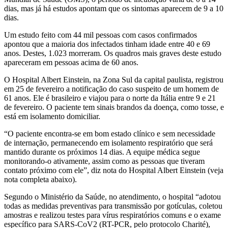
dias, mas já há estudos apontam que os sintomas aparecem de 9 a 10
dias.
Um estudo feito com 44 mil pessoas com casos confirmados
apontou que a maioria dos infectados tinham idade entre 40 e 69
anos. Destes, 1.023 morreram. Os quadros mais graves deste estudo
apareceram em pessoas acima de 60 anos.
O Hospital Albert Einstein, na Zona Sul da capital paulista, registrou
em 25 de fevereiro a notificação do caso suspeito de um homem de
61 anos. Ele é brasileiro e viajou para o norte da Itália entre 9 e 21
de fevereiro. O paciente tem sinais brandos da doença, como tosse, e
está em isolamento domiciliar.
“O paciente encontra-se em bom estado clínico e sem necessidade
de internação, permanecendo em isolamento respiratório que será
mantido durante os próximos 14 dias. A equipe médica segue
monitorando-o ativamente, assim como as pessoas que tiveram
contato próximo com ele”, diz nota do Hospital Albert Einstein (veja
nota completa abaixo).
Segundo o Ministério da Saúde, no atendimento, o hospital “adotou
todas as medidas preventivas para transmissão por gotículas, coletou
amostras e realizou testes para vírus respiratórios comuns e o exame
específico para SARS-CoV2 (RT-PCR, pelo protocolo Charité),