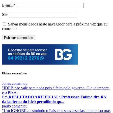
E-mail
*
Site
Salvar meus dados neste navegador para a próxima vez que eu
comentar.
Últimos comentários
Jones
comentou
"IDEB não vale para nada pois é feito pelo governo. O que importa
é o PISA."
Em
RESULTADO ARTIFICIAL: Professora Fátima tira RN
da lanterna do Ideb permitindo qu...
paulo
comentou
"Um IGNOBIL destruindo o País e os seus asseclas tudo de cocorás