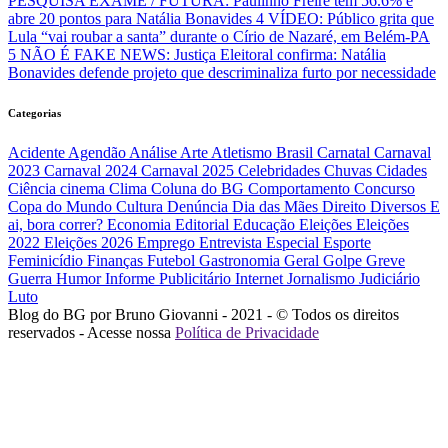
PESQUISA EXAME / FUTURA: Paulinho Freire tem 56.6% e
abre 20 pontos para Natália Bonavides
4
VÍDEO: Público grita que
Lula “vai roubar a santa” durante o Círio de Nazaré, em Belém-PA
5
NÃO É FAKE NEWS: Justiça Eleitoral confirma: Natália
Bonavides defende projeto que descriminaliza furto por necessidade
Categorias
Acidente
Agendão
Análise
Arte
Atletismo
Brasil
Carnatal
Carnaval
2023
Carnaval 2024
Carnaval 2025
Celebridades
Chuvas
Cidades
Ciência
cinema
Clima
Coluna do BG
Comportamento
Concurso
Copa do Mundo
Cultura
Denúncia
Dia das Mães
Direito
Diversos
E
ai, bora correr?
Economia
Editorial
Educação
Eleições
Eleições
2022
Eleições 2026
Emprego
Entrevista
Especial
Esporte
Feminicídio
Finanças
Futebol
Gastronomia
Geral
Golpe
Greve
Guerra
Humor
Informe Publicitário
Internet
Jornalismo
Judiciário
Luto
Blog do BG por Bruno Giovanni - 2021 - © Todos os direitos
reservados - Acesse nossa
Política de Privacidade