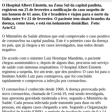
O Hospital Albert Einstein, na Zona Sul da capital paulista,
registrou em 25 de fevereiro a notificação do caso suspeito de
um homem de 61 anos. Ele é brasileiro e viajou para o norte da
Itália entre 9 e 21 de fevereiro. O paciente tem sinais brandos da
doença, como tosse, e está em isolamento domiciliar. Foto:
Arte/G1
O Ministério da Saúde afirmou que está comprovado o caso positivo
de coronavírus na capital paulista. Este é o primeiro caso da doença
no país, que já chegou a ter casos investigados, mas todos deram
negativo.
De acordo com o ministro Luiz Henrique Mandetta, o paciente
chegou assintomático e, depois de alguns dias, procurou um serviço
de saúde com sintomas respiratórios. O hospital Albert Einstein
registrou a suspeita, fez um teste, que deu positivo. O caso foi para o
Instituto Adolfo Lutz para contraprova, que foi concluído
rapidamente e comprovou a infecção por coronavírus.
O coronavírus é conhecido desde 1960. A doença provocada pelo
novo coronavírus, chamada de Covid-19, está sendo investigada,
mas apresenta gravidade moderada a leve, segundo o Ministério da
Saúde. Cada pessoa infectada pode transmitir para duas ou três
pessoas, em alguns casos chegando a sete. Segundo a Organização
Mundial de Saúde (OMS), o período de incubação varia de 0 a 14