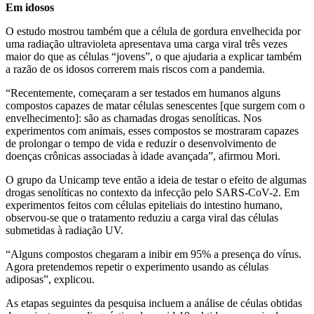
Em idosos
O estudo mostrou também que a célula de gordura envelhecida por
uma radiação ultravioleta apresentava uma carga viral três vezes
maior do que as células “jovens”, o que ajudaria a explicar também
a razão de os idosos correrem mais riscos com a pandemia.
“Recentemente, começaram a ser testados em humanos alguns
compostos capazes de matar células senescentes [que surgem com o
envelhecimento]: são as chamadas drogas senolíticas. Nos
experimentos com animais, esses compostos se mostraram capazes
de prolongar o tempo de vida e reduzir o desenvolvimento de
doenças crônicas associadas à idade avançada”, afirmou Mori.
O grupo da Unicamp teve então a ideia de testar o efeito de algumas
drogas senolíticas no contexto da infecção pelo SARS-CoV-2. Em
experimentos feitos com células epiteliais do intestino humano,
observou-se que o tratamento reduziu a carga viral das células
submetidas à radiação UV.
“Alguns compostos chegaram a inibir em 95% a presença do vírus.
Agora pretendemos repetir o experimento usando as células
adiposas”, explicou.
As etapas seguintes da pesquisa incluem a análise de céulas obtidas