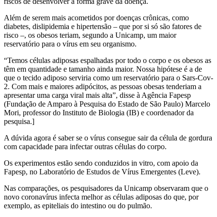
riscos de desenvolver a forma grave da doença.
Além de serem mais acometidos por doenças crônicas, como
diabetes, dislipidemia e hipertensão – que por si só são fatores de
risco –, os obesos teriam, segundo a Unicamp, um maior
reservatório para o vírus em seu organismo.
“Temos células adiposas espalhadas por todo o corpo e os obesos as
têm em quantidade e tamanho ainda maior. Nossa hipótese é a de
que o tecido adiposo serviria como um reservatório para o Sars-Cov-
2. Com mais e maiores adipócitos, as pessoas obesas tenderiam a
apresentar uma carga viral mais alta”, disse à Agência Fapesp
(Fundação de Amparo à Pesquisa do Estado de São Paulo) Marcelo
Mori, professor do Instituto de Biologia (IB) e coordenador da
pesquisa.]
A dúvida agora é saber se o vírus consegue sair da célula de gordura
com capacidade para infectar outras células do corpo.
Os experimentos estão sendo conduzidos in vitro, com apoio da
Fapesp, no Laboratório de Estudos de Vírus Emergentes (Leve).
Nas comparações, os pesquisadores da Unicamp observaram que o
novo coronavírus infecta melhor as células adiposas do que, por
exemplo, as epiteliais do intestino ou do pulmão.