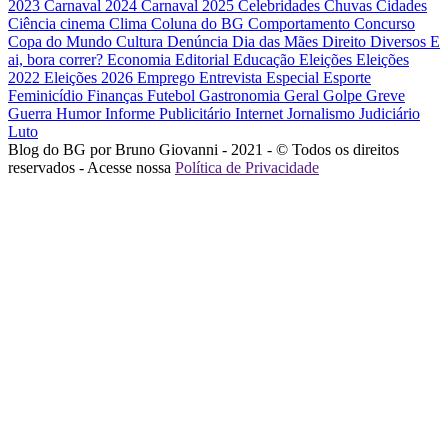
2023
Carnaval 2024
Carnaval 2025
Celebridades
Chuvas
Cidades
Ciência
cinema
Clima
Coluna do BG
Comportamento
Concurso
Copa do Mundo
Cultura
Denúncia
Dia das Mães
Direito
Diversos
E
ai, bora correr?
Economia
Editorial
Educação
Eleições
Eleições
2022
Eleições 2026
Emprego
Entrevista
Especial
Esporte
Feminicídio
Finanças
Futebol
Gastronomia
Geral
Golpe
Greve
Guerra
Humor
Informe Publicitário
Internet
Jornalismo
Judiciário
Luto
Blog do BG por Bruno Giovanni - 2021 - © Todos os direitos
reservados - Acesse nossa
Política de Privacidade