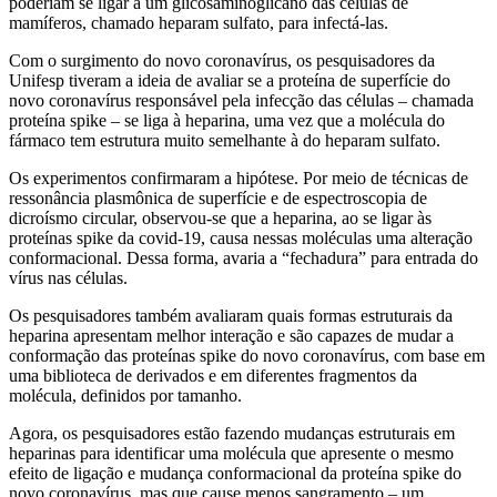
poderiam se ligar a um glicosaminoglicano das células de
mamíferos, chamado heparam sulfato, para infectá-las.
Com o surgimento do novo coronavírus, os pesquisadores da
Unifesp tiveram a ideia de avaliar se a proteína de superfície do
novo coronavírus responsável pela infecção das células – chamada
proteína spike – se liga à heparina, uma vez que a molécula do
fármaco tem estrutura muito semelhante à do heparam sulfato.
Os experimentos confirmaram a hipótese. Por meio de técnicas de
ressonância plasmônica de superfície e de espectroscopia de
dicroísmo circular, observou-se que a heparina, ao se ligar às
proteínas spike da covid-19, causa nessas moléculas uma alteração
conformacional. Dessa forma, avaria a “fechadura” para entrada do
vírus nas células.
Os pesquisadores também avaliaram quais formas estruturais da
heparina apresentam melhor interação e são capazes de mudar a
conformação das proteínas spike do novo coronavírus, com base em
uma biblioteca de derivados e em diferentes fragmentos da
molécula, definidos por tamanho.
Agora, os pesquisadores estão fazendo mudanças estruturais em
heparinas para identificar uma molécula que apresente o mesmo
efeito de ligação e mudança conformacional da proteína spike do
novo coronavírus, mas que cause menos sangramento – um