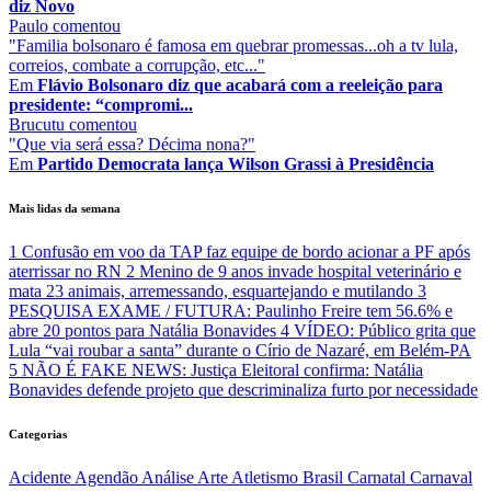
diz Novo
Paulo
comentou
"Familia bolsonaro é famosa em quebrar promessas...oh a tv lula,
correios, combate a corrupção, etc..."
Em
Flávio Bolsonaro diz que acabará com a reeleição para
presidente: “compromi...
Brucutu
comentou
"Que via será essa? Décima nona?"
Em
Partido Democrata lança Wilson Grassi à Presidência
Mais lidas da semana
1
Confusão em voo da TAP faz equipe de bordo acionar a PF após
aterrissar no RN
2
Menino de 9 anos invade hospital veterinário e
mata 23 animais, arremessando, esquartejando e mutilando
3
PESQUISA EXAME / FUTURA: Paulinho Freire tem 56.6% e
abre 20 pontos para Natália Bonavides
4
VÍDEO: Público grita que
Lula “vai roubar a santa” durante o Círio de Nazaré, em Belém-PA
5
NÃO É FAKE NEWS: Justiça Eleitoral confirma: Natália
Bonavides defende projeto que descriminaliza furto por necessidade
Categorias
Acidente
Agendão
Análise
Arte
Atletismo
Brasil
Carnatal
Carnaval