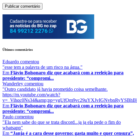
Últimos comentários
Eduardo
comentou
"esse tem a palavra de um risco na água."
Em
Flávio Bolsonaro diz que acabará com a reeleição para
presidente: “compromi...
Wanderley
comentou
"Outro candidato já havia prometido coisa semelhante.
https://m.youtube.com/watch?
v=_Vihqc0Ns34&amp;pp=ygUfQm9vc29uYXJvIGNvbnRyYSBhIHJ
Em
Flávio Bolsonaro diz que acabará com a reeleição para
presidente: “compromi...
Paulo
comentou
"Ela nem sabe do que se trata discord...ja ja ela pede o fim do
whatsapp"
Em
“Janja é a cara desse governo: gasta muito e quer censura”,