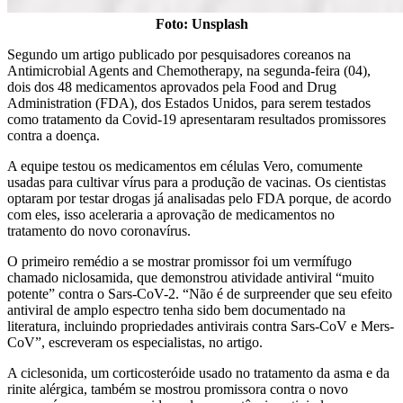
Foto: Unsplash
Segundo um artigo publicado por pesquisadores coreanos na
Antimicrobial Agents and Chemotherapy, na segunda-feira (04),
dois dos 48 medicamentos aprovados pela Food and Drug
Administration (FDA), dos Estados Unidos, para serem testados
como tratamento da Covid-19 apresentaram resultados promissores
contra a doença.
A equipe testou os medicamentos em células Vero, comumente
usadas para cultivar vírus para a produção de vacinas. Os cientistas
optaram por testar drogas já analisadas pelo FDA porque, de acordo
com eles, isso aceleraria a aprovação de medicamentos no
tratamento do novo coronavírus.
O primeiro remédio a se mostrar promissor foi um vermífugo
chamado niclosamida, que demonstrou atividade antiviral “muito
potente” contra o Sars-CoV-2. “Não é de surpreender que seu efeito
antiviral de amplo espectro tenha sido bem documentado na
literatura, incluindo propriedades antivirais contra Sars-CoV e Mers-
CoV”, escreveram os especialistas, no artigo.
A ciclesonida, um corticosteróide usado no tratamento da asma e da
rinite alérgica, também se mostrou promissora contra o novo