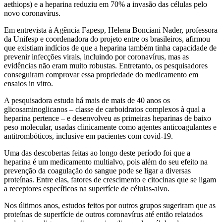
aethiops) e a heparina reduziu em 70% a invasão das células pelo
novo coronavírus.
Em entrevista à Agência Fapesp, Helena Bonciani Nader, professora
da Unifesp e coordenadora do projeto entre os brasileiros, afirmou
que existiam indícios de que a heparina também tinha capacidade de
prevenir infecções virais, incluindo por coronavírus, mas as
evidências não eram muito robustas. Entretanto, os pesquisadores
conseguiram comprovar essa propriedade do medicamento em
ensaios in vitro.
A pesquisadora estuda há mais de mais de 40 anos os
glicosaminoglicanos – classe de carboidratos complexos à qual a
heparina pertence – e desenvolveu as primeiras heparinas de baixo
peso molecular, usadas clinicamente como agentes anticoagulantes e
antitrombóticos, inclusive em pacientes com covid-19.
Uma das descobertas feitas ao longo deste período foi que a
heparina é um medicamento multialvo, pois além do seu efeito na
prevenção da coagulação do sangue pode se ligar a diversas
proteínas. Entre elas, fatores de crescimento e citocinas que se ligam
a receptores específicos na superfície de células-alvo.
Nos últimos anos, estudos feitos por outros grupos sugeriram que as
proteínas de superfície de outros coronavírus até então relatados