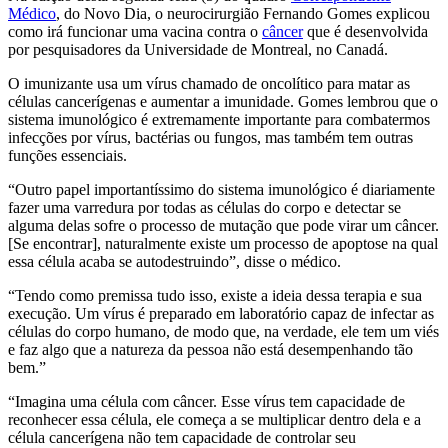
Médico
, do Novo Dia, o neurocirurgião Fernando Gomes explicou
como irá funcionar uma vacina contra o
câncer
que é desenvolvida
por pesquisadores da Universidade de Montreal, no Canadá.
O imunizante usa um vírus chamado de oncolítico para matar as
células cancerígenas e aumentar a imunidade. Gomes lembrou que o
sistema imunológico é extremamente importante para combatermos
infecções por vírus, bactérias ou fungos, mas também tem outras
funções essenciais.
“Outro papel importantíssimo do sistema imunológico é diariamente
fazer uma varredura por todas as células do corpo e detectar se
alguma delas sofre o processo de mutação que pode virar um câncer.
[Se encontrar], naturalmente existe um processo de apoptose na qual
essa célula acaba se autodestruindo”, disse o médico.
“Tendo como premissa tudo isso, existe a ideia dessa terapia e sua
execução. Um vírus é preparado em laboratório capaz de infectar as
células do corpo humano, de modo que, na verdade, ele tem um viés
e faz algo que a natureza da pessoa não está desempenhando tão
bem.”
“Imagina uma célula com câncer. Esse vírus tem capacidade de
reconhecer essa célula, ele começa a se multiplicar dentro dela e a
célula cancerígena não tem capacidade de controlar seu