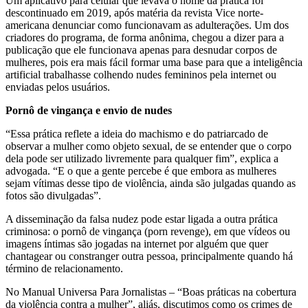
Um aplicativo para celular que levava o nome da prática foi
descontinuado em 2019, após matéria da revista Vice norte-
americana denunciar como funcionavam as adulterações. Um dos
criadores do programa, de forma anônima, chegou a dizer para a
publicação que ele funcionava apenas para desnudar corpos de
mulheres, pois era mais fácil formar uma base para que a inteligência
artificial trabalhasse colhendo nudes femininos pela internet ou
enviadas pelos usuários.
Pornô de vingança e envio de nudes
“Essa prática reflete a ideia do machismo e do patriarcado de
observar a mulher como objeto sexual, de se entender que o corpo
dela pode ser utilizado livremente para qualquer fim”, explica a
advogada. “E o que a gente percebe é que embora as mulheres
sejam vítimas desse tipo de violência, ainda são julgadas quando as
fotos são divulgadas”.
A disseminação da falsa nudez pode estar ligada a outra prática
criminosa: o pornô de vingança (porn revenge), em que vídeos ou
imagens íntimas são jogadas na internet por alguém que quer
chantagear ou constranger outra pessoa, principalmente quando há
término de relacionamento.
No Manual Universa Para Jornalistas – “Boas práticas na cobertura
da violência contra a mulher”, aliás, discutimos como os crimes de