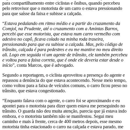
para compartilhamento entre ciclistas e ônibus, quando percebeu
pelo retrovisor que o motorista de um carro o estava pressionando
para que saísse da faixa e subisse a calçada.
“
Estava pedalando em ritmo médio e a partir do cruzamento da
Comjol, na Prudente, até o cruzamento com a Amintas Barros,
percebi que esse motorista, que estava num carro vermelho com
adesivo no capô, ficava colado na minha roda traseira,
pressionando para que eu subisse a calçada. Mas, pelo código de
trânsito, calçada é para pedestres e eu me mantive no meu direito
ali. Logo em seguida vi um agente de trânsito, ele também percebeu
e voltou para a faixa correta, que é onde ele deveria estar desde o
início
”, conta Marcos, que é advogado.
Segundo a reportagem, o ciclista aproveitou a presença do agente e
repassou a denúncia do que estava acontecendo. Nesse meio tempo,
como voltou para a faixa de veículos comuns, o carro ficou preso no
trânsito, que estava congestionado.
“Enquanto falava com o agente, o carro foi se aproximando e eu
apontei para o motorista para dizer quem estava me perseguindo no
trânsito. O guarda não deu muita atenção, parecia que já estava indo
embora, e o motorista também não se manifestou. Segui meu
caminho e mais à frente, cerca de 400 metros depois, esse mesmo
motorista tinha estacionado o carro na calçada e estava parado, me