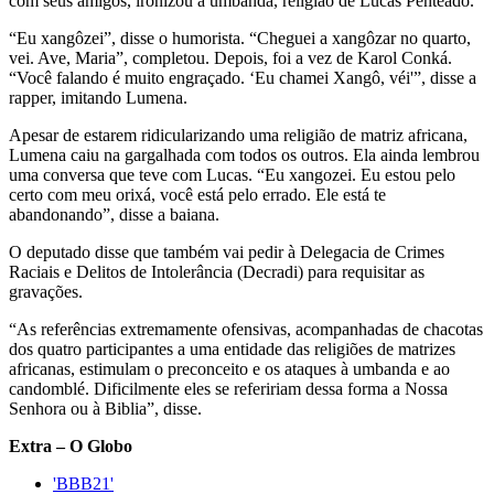
com seus amigos, ironizou a umbanda, religião de Lucas Penteado.
“Eu xangôzei”, disse o humorista. “Cheguei a xangôzar no quarto,
vei. Ave, Maria”, completou. Depois, foi a vez de Karol Conká.
“Você falando é muito engraçado. ‘Eu chamei Xangô, véi'”, disse a
rapper, imitando Lumena.
Apesar de estarem ridicularizando uma religião de matriz africana,
Lumena caiu na gargalhada com todos os outros. Ela ainda lembrou
uma conversa que teve com Lucas. “Eu xangozei. Eu estou pelo
certo com meu orixá, você está pelo errado. Ele está te
abandonando”, disse a baiana.
O deputado disse que também vai pedir à Delegacia de Crimes
Raciais e Delitos de Intolerância (Decradi) para requisitar as
gravações.
“As referências extremamente ofensivas, acompanhadas de chacotas
dos quatro participantes a uma entidade das religiões de matrizes
africanas, estimulam o preconceito e os ataques à umbanda e ao
candomblé. Dificilmente eles se refeririam dessa forma a Nossa
Senhora ou à Biblia”, disse.
Extra – O Globo
'BBB21'