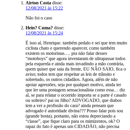
Airton Costa
disse:
12/08/2021 às 15:22
Não foi o caso
Hein? Cuma?
disse:
12/08/2021 às 15:24
É isso aí, Henrique. também pedalo e sei que tem muito
ciclista chato e querendo aparecer, como também
existem os motoristas…. pra não falar desses
“motoboys” que agora inventaram de ultrapassar todos
pela esquerda e ainda mais invadindo a mão contrária,
quem quiser que saia da frente, EU NÂO SAIO, fica o
aviso; todos tem que respeitar as leis de trânsito e
sobretudo, os outros cidadãos. Agora, além de não
apoiar agressões, seja por qualquer motivo, ainda ter
que ler uma postagem sensacionalista como essa… diz
aí, se para relatar o ocorrido importa se a parte é casado
ou solteiro? pai ou filho? ADVOGADO, que diabos
tem a ver a profissão do cara? ainda pensam que
advogado é autoridade divina??? Posso falar pois sou
(grande bosta), portanto, não estou depreciando a
“classe”, que fique claro para os mimizentos, ok? O
rapaz do fato é apenas um CIDADÃO, não precisa