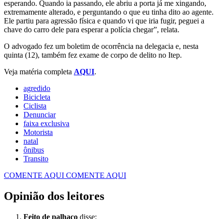
esperando. Quando ia passando, ele abriu a porta já me xingando,
extremamente alterado, e perguntando o que eu tinha dito ao agente.
Ele partiu para agressão física e quando vi que iria fugir, peguei a
chave do carro dele para esperar a polícia chegar”, relata.
O advogado fez um boletim de ocorrência na delegacia e, nesta
quinta (12), também fez exame de corpo de delito no Itep.
Veja matéria completa
AQUI
.
agredido
Bicicleta
Ciclista
Denunciar
faixa exclusiva
Motorista
natal
ônibus
Transito
COMENTE AQUI
COMENTE AQUI
Opinião dos leitores
Feito de palhaço
disse: