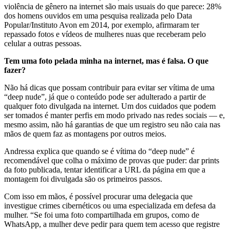
violência de gênero na internet são mais usuais do que parece: 28%
dos homens ouvidos em uma pesquisa realizada pelo Data
Popular/Instituto Avon em 2014, por exemplo, afirmaram ter
repassado fotos e vídeos de mulheres nuas que receberam pelo
celular a outras pessoas.
Tem uma foto pelada minha na internet, mas é falsa. O que
fazer?
Não há dicas que possam contribuir para evitar ser vítima de uma
“deep nude”, já que o conteúdo pode ser adulterado a partir de
qualquer foto divulgada na internet. Um dos cuidados que podem
ser tomados é manter perfis em modo privado nas redes sociais — e,
mesmo assim, não há garantias de que um registro seu não caia nas
mãos de quem faz as montagens por outros meios.
Andressa explica que quando se é vítima do “deep nude” é
recomendável que colha o máximo de provas que puder: dar prints
da foto publicada, tentar identificar a URL da página em que a
montagem foi divulgada são os primeiros passos.
Com isso em mãos, é possível procurar uma delegacia que
investigue crimes cibernéticos ou uma especializada em defesa da
mulher. “Se foi uma foto compartilhada em grupos, como de
WhatsApp, a mulher deve pedir para quem tem acesso que registre