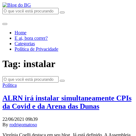
Home
E ai, bora correr?
Categorias
Política de Privacidade
Tag: instalar
Política
ALRN irá instalar simultaneamente CPIs
da Covid e da Arena das Dunas
22/06/2021 09h39
By
rodrigomatoso
Virgínia Coelli destaca em seu blog. Já está definido. A Assembleia