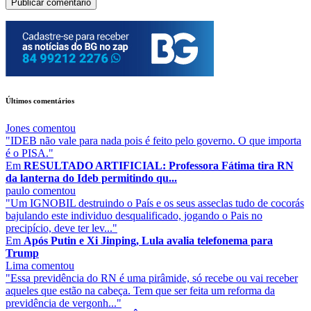
Últimos comentários
Jones
comentou
"IDEB não vale para nada pois é feito pelo governo. O que importa
é o PISA."
Em
RESULTADO ARTIFICIAL: Professora Fátima tira RN
da lanterna do Ideb permitindo qu...
paulo
comentou
"Um IGNOBIL destruindo o País e os seus asseclas tudo de cocorás
bajulando este individuo desqualificado, jogando o Pais no
precipício, deve ter lev..."
Em
Após Putin e Xi Jinping, Lula avalia telefonema para
Trump
Lima
comentou
"Essa previdência do RN é uma pirâmide, só recebe ou vai receber
aqueles que estão na cabeça. Tem que ser feita um reforma da
previdência de vergonh..."