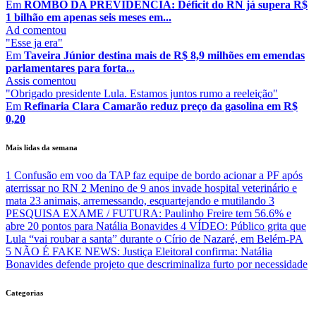
Em
ROMBO DA PREVIDÊNCIA: Déficit do RN já supera R$
1 bilhão em apenas seis meses em...
Ad
comentou
"Esse ja era"
Em
Taveira Júnior destina mais de R$ 8,9 milhões em emendas
parlamentares para forta...
Assis
comentou
"Obrigado presidente Lula. Estamos juntos rumo a reeleição"
Em
Refinaria Clara Camarão reduz preço da gasolina em R$
0,20
Mais lidas da semana
1
Confusão em voo da TAP faz equipe de bordo acionar a PF após
aterrissar no RN
2
Menino de 9 anos invade hospital veterinário e
mata 23 animais, arremessando, esquartejando e mutilando
3
PESQUISA EXAME / FUTURA: Paulinho Freire tem 56.6% e
abre 20 pontos para Natália Bonavides
4
VÍDEO: Público grita que
Lula “vai roubar a santa” durante o Círio de Nazaré, em Belém-PA
5
NÃO É FAKE NEWS: Justiça Eleitoral confirma: Natália
Bonavides defende projeto que descriminaliza furto por necessidade
Categorias