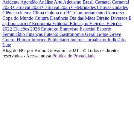
Acidente
Agendão
Análise
Arte
Atletismo
Brasil
Carnatal
Carnaval
2023
Carnaval 2024
Carnaval 2025
Celebridades
Chuvas
Cidades
Ciência
cinema
Clima
Coluna do BG
Comportamento
Concurso
Copa do Mundo
Cultura
Denúncia
Dia das Mães
Direito
Diversos
E
ai, bora correr?
Economia
Editorial
Educação
Eleições
Eleições
2022
Eleições 2026
Emprego
Entrevista
Especial
Esporte
Feminicídio
Finanças
Futebol
Gastronomia
Geral
Golpe
Greve
Guerra
Humor
Informe Publicitário
Internet
Jornalismo
Judiciário
Luto
Blog do BG por Bruno Giovanni - 2021 - © Todos os direitos
reservados - Acesse nossa
Política de Privacidade