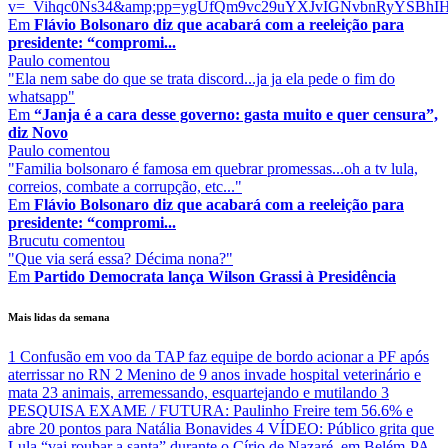
v=_Vihqc0Ns34&amp;pp=ygUfQm9vc29uYXJvIGNvbnRyYSBhIHJ
Em
Flávio Bolsonaro diz que acabará com a reeleição para
presidente: “compromi...
Paulo
comentou
"Ela nem sabe do que se trata discord...ja ja ela pede o fim do
whatsapp"
Em
“Janja é a cara desse governo: gasta muito e quer censura”,
diz Novo
Paulo
comentou
"Familia bolsonaro é famosa em quebrar promessas...oh a tv lula,
correios, combate a corrupção, etc..."
Em
Flávio Bolsonaro diz que acabará com a reeleição para
presidente: “compromi...
Brucutu
comentou
"Que via será essa? Décima nona?"
Em
Partido Democrata lança Wilson Grassi à Presidência
Mais lidas da semana
1
Confusão em voo da TAP faz equipe de bordo acionar a PF após
aterrissar no RN
2
Menino de 9 anos invade hospital veterinário e
mata 23 animais, arremessando, esquartejando e mutilando
3
PESQUISA EXAME / FUTURA: Paulinho Freire tem 56.6% e
abre 20 pontos para Natália Bonavides
4
VÍDEO: Público grita que
Lula “vai roubar a santa” durante o Círio de Nazaré, em Belém-PA