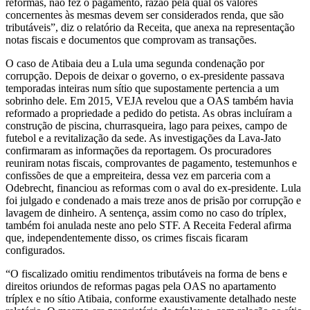
reformas, não fez o pagamento, razão pela qual os valores
concernentes às mesmas devem ser considerados renda, que são
tributáveis”, diz o relatório da Receita, que anexa na representação
notas fiscais e documentos que comprovam as transações.
O caso de Atibaia deu a Lula uma segunda condenação por
corrupção. Depois de deixar o governo, o ex-presidente passava
temporadas inteiras num sítio que supostamente pertencia a um
sobrinho dele. Em 2015, VEJA revelou que a OAS também havia
reformado a propriedade a pedido do petista. As obras incluíram a
construção de piscina, churrasqueira, lago para peixes, campo de
futebol e a revitalização da sede. As investigações da Lava-Jato
confirmaram as informações da reportagem. Os procuradores
reuniram notas fiscais, comprovantes de pagamento, testemunhos e
confissões de que a empreiteira, dessa vez em parceria com a
Odebrecht, financiou as reformas com o aval do ex-­presidente. Lula
foi julgado e condenado a mais treze anos de prisão por corrupção e
lavagem de dinheiro. A sentença, assim como no caso do tríplex,
também foi anulada neste ano pelo STF. A Receita Federal afirma
que, independentemente disso, os crimes fiscais ficaram
configurados.
“O fiscalizado omitiu rendimentos tributáveis na forma de bens e
direitos oriundos de reformas pagas pela OAS no apartamento
tríplex e no sítio Atibaia, conforme exaustivamente detalhado neste