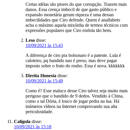
Certas idéias são piores do que corrupção. Trazem mais
danos. Essa crença imbecil de que gasto público e
expansão monetária geram riqueza é uma dessas
imbecilidades que Ciro defende. Quem é analfabeto
acha o máximo aquela mixórdia de termos técnicos com
expressôes populares que Ciro enrlola tão bem.
Leso
disse:
10/09/2021 às 15:43
A diferença de ciro pra bolsonaro é a patente. Lula é
caloteiro, pq bandido nao é preso, mas deve pagar
imposto sobre o fruto do roubo. Essa é nova. kkkkkkk
Direita Honesta
disse:
10/09/2021 às 15:49
Como é? Esse maluco desse Ciro talvez seja muito mais
perigoso que o bandido de 9 dedos. Vendido à China,
como o tal Dória, é louco de jogar pedra na lua. Há
inúmeros vídeos na Internet comprovando sua alta
periculosidade.
Calígula
disse:
10/09/2021 às 15:18