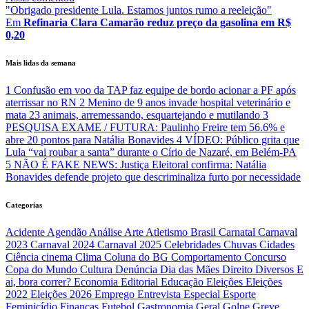
"Obrigado presidente Lula. Estamos juntos rumo a reeleição"
Em
Refinaria Clara Camarão reduz preço da gasolina em R$
0,20
Mais lidas da semana
1
Confusão em voo da TAP faz equipe de bordo acionar a PF após
aterrissar no RN
2
Menino de 9 anos invade hospital veterinário e
mata 23 animais, arremessando, esquartejando e mutilando
3
PESQUISA EXAME / FUTURA: Paulinho Freire tem 56.6% e
abre 20 pontos para Natália Bonavides
4
VÍDEO: Público grita que
Lula “vai roubar a santa” durante o Círio de Nazaré, em Belém-PA
5
NÃO É FAKE NEWS: Justiça Eleitoral confirma: Natália
Bonavides defende projeto que descriminaliza furto por necessidade
Categorias
Acidente
Agendão
Análise
Arte
Atletismo
Brasil
Carnatal
Carnaval
2023
Carnaval 2024
Carnaval 2025
Celebridades
Chuvas
Cidades
Ciência
cinema
Clima
Coluna do BG
Comportamento
Concurso
Copa do Mundo
Cultura
Denúncia
Dia das Mães
Direito
Diversos
E
ai, bora correr?
Economia
Editorial
Educação
Eleições
Eleições
2022
Eleições 2026
Emprego
Entrevista
Especial
Esporte
Feminicídio
Finanças
Futebol
Gastronomia
Geral
Golpe
Greve