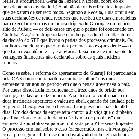
Neles, a Procuradoria-Geral da Fazenda Nacional cobra do ex-­
presidente uma dívida de 1,25 milhão de reais referente a impostos
que deixaram de ser recolhidos. Segundo a Receita, Lula omitiu em
suas declarações de renda recursos que recebeu de duas empreiteiras
para executar reformas no famoso tríplex do Guarujá e do notório
sítio de Atibaia — os dois casos em que o petista foi condenado em
Curitiba. A ação foi impetrada em junho passado, cinco dias depois
da decisão do STF que livrou o petista dos processos criminais. Os
auditores concluíram que o tríplex pertencia ao ex-presidente — o
que Lula nega até hoje —, e a reforma fazia parte de um pacote de
vantagens financeiras não declaradas sobre as quais incidem
tributos.
Como se sabe, a reforma do apartamento do Guarujá foi patrocinada
pela OAS como contrapartida a contratos bilionários que a
empreiteira faturou no período em que o petista governava o país.
Por causa disso, Lula foi condenado a treze anos de prisão por
corrupção e lavagem de dinheiro. A sentença foi confirmada em
duas instâncias superiores e valeu até abril, quando foi anulada pelo
Supremo. O ex-­presidente chegou a ficar preso por mais de 500
dias. Um dos donos da empreiteira contou à Justiça que o dinheiro
que financiou a obra saiu de uma “caixinha de propinas” que a
empresa disponibilizava para ser utilizada pelo PT e seus dirigentes.
O processo criminal sobre o caso foi encerrado, mas a investigação
fiscal prosseguiu. “Infere-­se que o fiscalizado foi beneficiado pelas