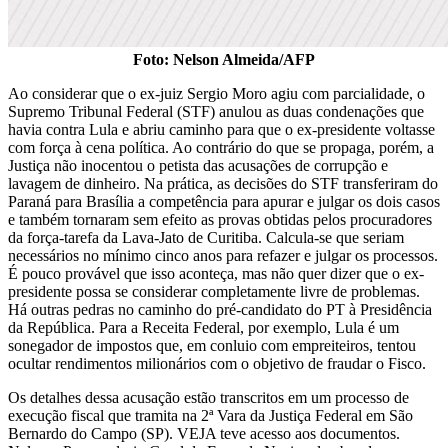
Foto: Nelson Almeida/AFP
Ao considerar que o ex-juiz Sergio Moro agiu com parcialidade, o
Supremo Tribunal Federal (STF) anulou as duas condenações que
havia contra Lula e abriu caminho para que o ex-­presidente voltasse
com força à cena política. Ao contrário do que se propaga, porém, a
Justiça não inocentou o petista das acusações de corrupção e
lavagem de dinheiro. Na prática, as decisões do STF transferiram do
Paraná para Brasília a competência para apurar e julgar os dois casos
e também tornaram sem efeito as provas obtidas pelos procuradores
da força-tarefa da Lava-Jato de Curitiba. Calcula-se que seriam
necessários no mínimo cinco anos para refazer e julgar os processos.
É pouco provável que isso aconteça, mas não quer dizer que o ex-
presidente possa se considerar completamente livre de problemas.
Há outras pedras no caminho do pré-candidato do PT à Presidência
da República. Para a Receita Federal, por exemplo, Lula é um
sonegador de impostos que, em conluio com empreiteiros, tentou
ocultar rendimentos milionários com o objetivo de fraudar o Fisco.
Os detalhes dessa acusação estão transcritos em um processo de
execução fiscal que tramita na 2ª Vara da Justiça Federal em São
Bernardo do Campo (SP). VEJA teve acesso aos documentos.