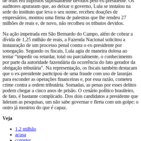
de reais em impostos supostamente devidos pelo ex-presidente. Os
auditores apuraram que, ao deixar o governo, Lula se instalou na
sede do instituto que leva o seu nome, recebeu doações de
empresários, montou uma firma de palestras que lhe rendeu 27
milhões de reais e, de novo, não recolheu os tributos devidos.
Na ação impetrada em São Bernardo do Campo, além de cobrar a
dívida de 1,25 milhão de reais, a Fazenda Nacional solicitou a
instauração de um processo penal contra o ex-presidente por
sonegação. Segundo os fiscais, Lula agiu de maneira dolosa ao
tentar “impedir ou retardar, total ou parcialmente, o conhecimento
por parte da autoridade fazendária da ocorrência do fato gerador da
obrigação tributária”. Na representação, os fiscais também destacam
que o ex-presidente participou de uma fraude com uso de laranjas
para esconder as operações financeiras e, por essa razão, cometeu
crime contra a ordem tributária. Somadas, as penas por esses delitos
podem chegar a cinco anos de prisão. O cenário político brasileiro,
de fato, é bastante complicado. Dos dois candidatos a presidente que
lideram as pesquisas, um não sabe governar e flerta com um golpe; o
outro já mostrou do que é capaz.
Veja
1.2 milhão
acusa
cometer