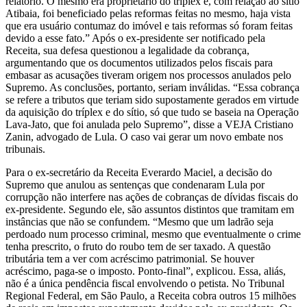
relatório. O mesmo era proprietário do tríplex e, com relação ao sítio
Atibaia, foi beneficiado pelas reformas feitas no mesmo, haja vista
que era usuário contumaz do imóvel e tais reformas só foram feitas
devido a esse fato.” Após o ex-presidente ser notificado pela
Receita, sua defesa questionou a legalidade da cobrança,
argumentando que os documentos utilizados pelos fiscais para
embasar as acusações tiveram origem nos processos anulados pelo
Supremo. As conclusões, portanto, seriam inválidas. “Essa cobrança
se refere a tributos que teriam sido supostamente gerados em virtude
da aquisição do tríplex e do sítio, só que tudo se baseia na Operação
Lava-Jato, que foi anulada pelo Supremo”, disse a VEJA Cristiano
Zanin, advogado de Lula. O caso vai gerar um novo embate nos
tribunais.
Para o ex-secretário da Receita Everardo Maciel, a decisão do
Supremo que anulou as sentenças que condenaram Lula por
corrupção não interfere nas ações de cobranças de dívidas fiscais do
ex-presidente. Segundo ele, são assuntos distintos que tramitam em
instâncias que não se confundem. “Mesmo que um ladrão seja
perdoado num processo criminal, mesmo que eventualmente o crime
tenha prescrito, o fruto do roubo tem de ser taxado. A questão
tributária tem a ver com acréscimo patrimonial. Se houver
acréscimo, paga-se o imposto. Ponto-final”, explicou. Essa, aliás,
não é a única pendência fiscal envolvendo o petista. No Tribunal
Regional Federal, em São Paulo, a Receita cobra outros 15 milhões