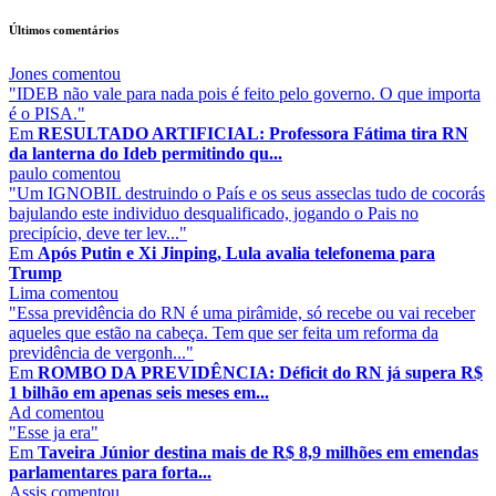
Últimos comentários
Jones
comentou
"IDEB não vale para nada pois é feito pelo governo. O que importa
é o PISA."
Em
RESULTADO ARTIFICIAL: Professora Fátima tira RN
da lanterna do Ideb permitindo qu...
paulo
comentou
"Um IGNOBIL destruindo o País e os seus asseclas tudo de cocorás
bajulando este individuo desqualificado, jogando o Pais no
precipício, deve ter lev..."
Em
Após Putin e Xi Jinping, Lula avalia telefonema para
Trump
Lima
comentou
"Essa previdência do RN é uma pirâmide, só recebe ou vai receber
aqueles que estão na cabeça. Tem que ser feita um reforma da
previdência de vergonh..."
Em
ROMBO DA PREVIDÊNCIA: Déficit do RN já supera R$
1 bilhão em apenas seis meses em...
Ad
comentou
"Esse ja era"
Em
Taveira Júnior destina mais de R$ 8,9 milhões em emendas
parlamentares para forta...
Assis
comentou