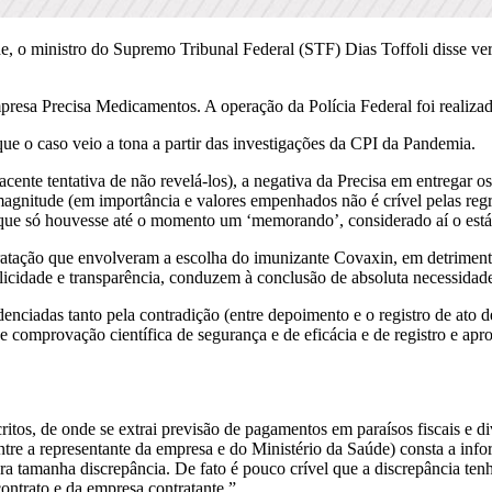
 o ministro do Supremo Tribunal Federal (STF) Dias Toffoli disse ver i
presa Precisa Medicamentos. A operação da Polícia Federal foi realizad
que o caso veio a tona a partir das investigações da CPI da Pandemia.
bjacente tentativa de não revelá-los), a negativa da Precisa em entregar 
magnitude (em importância e valores empenhados não é crível pelas regr
 que só houvesse até o momento um ‘memorando’, considerado aí o estági
ratação que envolveram a escolha do imunizante Covaxin, em detrimento
blicidade e transparência, conduzem à conclusão de absoluta necessidad
enciadas tanto pela contradição (entre depoimento e o registro de ato 
e comprovação científica de segurança e de eficácia e de registro e ap
critos, de onde se extrai previsão de pagamentos em paraísos fiscais e 
ntre a representante da empresa e do Ministério da Saúde) consta a inf
 tamanha discrepância. De fato é pouco crível que a discrepância tenh
ontrato e da empresa contratante.”