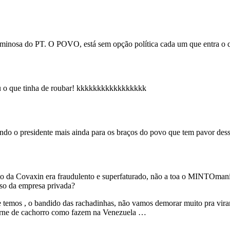
inosa do PT. O POVO, está sem opção política cada um que entra o qu
u o que tinha de roubar! kkkkkkkkkkkkkkkkk
ndo o presidente mais ainda para os braços do povo que tem pavor dess
o da Covaxin era fraudulento e superfaturado, não a toa o MINTOmanía
aso da empresa privada?
 temos , o bandido das rachadinhas, não vamos demorar muito pra virar
carne de cachorro como fazem na Venezuela …