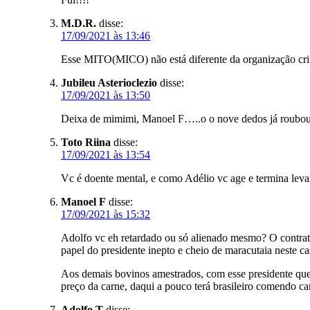
M.D.R.
disse:
17/09/2021 às 13:46
Esse MITO(MICO) não está diferente da organização crim
Jubileu Asterioclezio
disse:
17/09/2021 às 13:50
Deixa de mimimi, Manoel F…..o o nove dedos já roubo
Toto Riina
disse:
17/09/2021 às 13:54
Vc é doente mental, e como Adélio vc age e termina leva
Manoel F
disse:
17/09/2021 às 15:32
Adolfo vc eh retardado ou só alienado mesmo? O contrat
papel do presidente inepto e cheio de maracutaia neste c
Aos demais bovinos amestrados, com esse presidente que
preço da carne, daqui a pouco terá brasileiro comendo 
Adolfo T
disse: