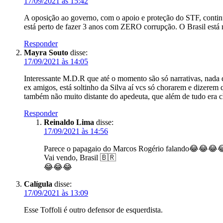
17/09/2021 às 15:42
A oposição ao governo, com o apoio e proteção do STF, conti
está perto de fazer 3 anos com ZERO corrupção. O Brasil está 
Responder
Mayra Souto
disse:
17/09/2021 às 14:05
Interessante M.D.R que até o momento são só narrativas, nada 
ex amigos, está soltinho da Silva aí vcs só chorarem e dizerem 
também não muito distante do apedeuta, que além de tudo era ch
Responder
Reinaldo Lima
disse:
17/09/2021 às 14:56
Parece o papagaio do Marcos Rogério falando😂😂😂
Vai vendo, Brasil 🇧🇷
😂😂😂
Calígula
disse:
17/09/2021 às 13:09
Esse Toffoli é outro defensor de esquerdista.