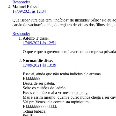
Responder
Manoel F
disse:
17/09/2021 às 12:34
Que isso!? Jura que tem “indícios” de ilicitude? Sério? Pq eu
cartão de vacinação dele, do registro de visitas dos filhos d
Responder
Adolfo T
disse:
17/09/2021 às 12:51
O que é que o governo tem haver com a empresa privada
Normandie
disse:
17/09/2021 às 13:39
Esse aí, ainda que não tenha indícios ele arruma.
Kkkkkkkk
Deixa de ser pateta.
Solte os culhões do ladrão.
Esses caras faz mal a vc mesmo papangu.
Mas é assim mesmo, quem e burro nunca chega a ser cava
Vai pra Venezuela comunista tupiniquim.
Kkkkkkkkkkkkkkkk
Tchau babaca.
Fui!!!!