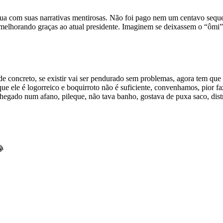
nua com suas narrativas mentirosas. Não foi pago nem um centavo sequ
melhorando graças ao atual presidente. Imaginem se deixassem o “ômi” 
de concreto, se existir vai ser pendurado sem problemas, agora tem qu
que ele é logorreico e boquirroto não é suficiente, convenhamos, pior f
egado num afano, pileque, não tava banho, gostava de puxa saco, distrib
😂