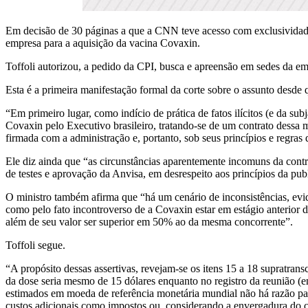
Em decisão de 30 páginas a que a CNN teve acesso com exclusividade,
empresa para a aquisição da vacina Covaxin.
Toffoli autorizou, a pedido da CPI, busca e apreensão em sedes da em
Esta é a primeira manifestação formal da corte sobre o assunto desde 
“Em primeiro lugar, como indício de prática de fatos ilícitos (e da su
Covaxin pelo Executivo brasileiro, tratando-se de um contrato dessa 
firmada com a administração e, portanto, sob seus princípios e regras
Ele diz ainda que “as circunstâncias aparentemente incomuns da cont
de testes e aprovação da Anvisa, em desrespeito aos princípios da pu
O ministro também afirma que “há um cenário de inconsistências, evid
como pelo fato incontroverso de a Covaxin estar em estágio anterior d
além de seu valor ser superior em 50% ao da mesma concorrente”.
Toffoli segue.
“A propósito dessas assertivas, revejam-se os itens 15 a 18 supratrans
da dose seria mesmo de 15 dólares enquanto no registro da reunião (e
estimados em moeda de referência monetária mundial não há razão para
custos adicionais como impostos ou, considerando a envergadura do c