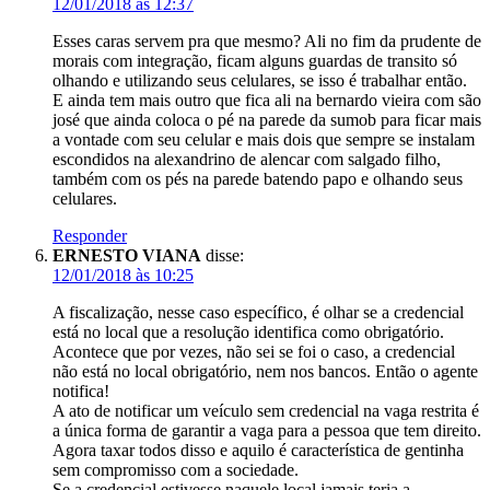
12/01/2018 às 12:37
Esses caras servem pra que mesmo? Ali no fim da prudente de
morais com integração, ficam alguns guardas de transito só
olhando e utilizando seus celulares, se isso é trabalhar então.
E ainda tem mais outro que fica ali na bernardo vieira com são
josé que ainda coloca o pé na parede da sumob para ficar mais
a vontade com seu celular e mais dois que sempre se instalam
escondidos na alexandrino de alencar com salgado filho,
também com os pés na parede batendo papo e olhando seus
celulares.
Responder
ERNESTO VIANA
disse:
12/01/2018 às 10:25
A fiscalização, nesse caso específico, é olhar se a credencial
está no local que a resolução identifica como obrigatório.
Acontece que por vezes, não sei se foi o caso, a credencial
não está no local obrigatório, nem nos bancos. Então o agente
notifica!
A ato de notificar um veículo sem credencial na vaga restrita é
a única forma de garantir a vaga para a pessoa que tem direito.
Agora taxar todos disso e aquilo é característica de gentinha
sem compromisso com a sociedade.
Se a credencial estivesse naquele local jamais teria a