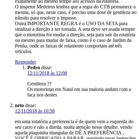
exatamente ao mesmo tempo aos acessos da rotatória.
O inspetor Medeiros lembra que a regra do CTB permanece a
mesma, só que, neste caso, é preciso uma dose de gentileza no
trânsito para resolver o impasse.
Outra IMPORTANTE REGRA é o USO DA SETA para
sinalizar a direção a ser tomada. A seta deve ser usada sempre
que o motorista for mudar a direção, seja para sair da rotatória
ou mesmo para mudar de faixa, como é o caso de Jardim da
Penha, onde as faixas de rolamento comportam até três
veículos.
Responder
Pedro
disse:
12/11/2018 às 12:08
Gentileza ??
Os motoristas em Natal em sua maioria andam com a
faca nos dentes
neto
disse:
12/11/2018 às 10:58
em uma rotatória a preferencia é de quem vem a esquerda do
seu carro e não a direita. muita atenção nesse detalhe. vendo
aquela plaquinha triangular de DÊ A PREFERÊNCIA ,
VOCÊ É OBRIGADO A PARAR. seguindo essas instruções