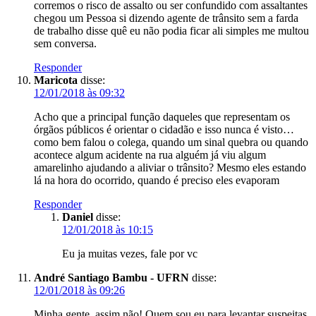
corremos o risco de assalto ou ser confundido com assaltantes
chegou um Pessoa si dizendo agente de trânsito sem a farda
de trabalho disse quê eu não podia ficar ali simples me multou
sem conversa.
Responder
Maricota
disse:
12/01/2018 às 09:32
Acho que a principal função daqueles que representam os
órgãos públicos é orientar o cidadão e isso nunca é visto…
como bem falou o colega, quando um sinal quebra ou quando
acontece algum acidente na rua alguém já viu algum
amarelinho ajudando a aliviar o trânsito? Mesmo eles estando
lá na hora do ocorrido, quando é preciso eles evaporam
Responder
Daniel
disse:
12/01/2018 às 10:15
Eu ja muitas vezes, fale por vc
André Santiago Bambu - UFRN
disse:
12/01/2018 às 09:26
Minha gente, assim não! Quem sou eu para levantar suspeitas