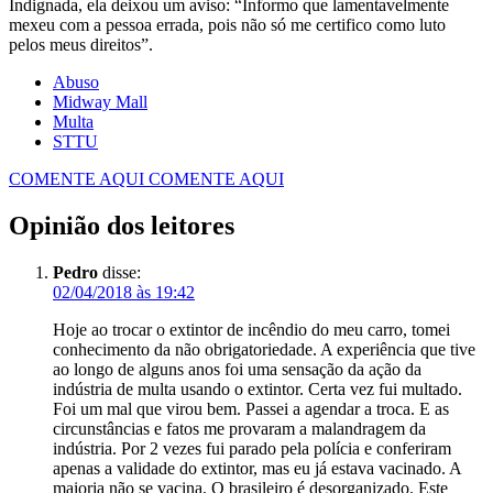
Indignada, ela deixou um aviso: “Informo que lamentavelmente
mexeu com a pessoa errada, pois não só me certifico como luto
pelos meus direitos”.
Abuso
Midway Mall
Multa
STTU
COMENTE AQUI
COMENTE AQUI
Opinião dos leitores
Pedro
disse:
02/04/2018 às 19:42
Hoje ao trocar o extintor de incêndio do meu carro, tomei
conhecimento da não obrigatoriedade. A experiência que tive
ao longo de alguns anos foi uma sensação da ação da
indústria de multa usando o extintor. Certa vez fui multado.
Foi um mal que virou bem. Passei a agendar a troca. E as
circunstâncias e fatos me provaram a malandragem da
indústria. Por 2 vezes fui parado pela polícia e conferiram
apenas a validade do extintor, mas eu já estava vacinado. A
maioria não se vacina. O brasileiro é desorganizado. Este