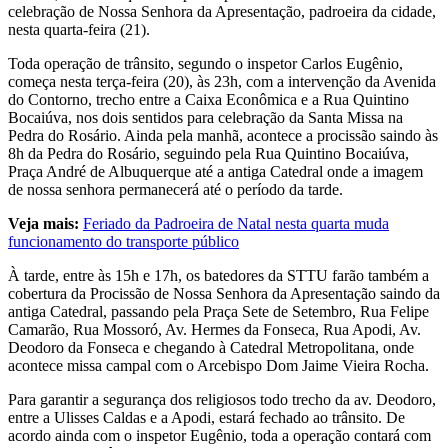
celebração de Nossa Senhora da Apresentação, padroeira da cidade,
nesta quarta-feira (21).
Toda operação de trânsito, segundo o inspetor Carlos Eugênio,
começa nesta terça-feira (20), às 23h, com a intervenção da Avenida
do Contorno, trecho entre a Caixa Econômica e a Rua Quintino
Bocaiúva, nos dois sentidos para celebração da Santa Missa na
Pedra do Rosário. Ainda pela manhã, acontece a procissão saindo às
8h da Pedra do Rosário, seguindo pela Rua Quintino Bocaiúva,
Praça André de Albuquerque até a antiga Catedral onde a imagem
de nossa senhora permanecerá até o período da tarde.
Veja mais:
Feriado da Padroeira de Natal nesta quarta muda
funcionamento do transporte público
À tarde, entre às 15h e 17h, os batedores da STTU farão também a
cobertura da Procissão de Nossa Senhora da Apresentação saindo da
antiga Catedral, passando pela Praça Sete de Setembro, Rua Felipe
Camarão, Rua Mossoró, Av. Hermes da Fonseca, Rua Apodi, Av.
Deodoro da Fonseca e chegando à Catedral Metropolitana, onde
acontece missa campal com o Arcebispo Dom Jaime Vieira Rocha.
Para garantir a segurança dos religiosos todo trecho da av. Deodoro,
entre a Ulisses Caldas e a Apodi, estará fechado ao trânsito. De
acordo ainda com o inspetor Eugênio, toda a operação contará com