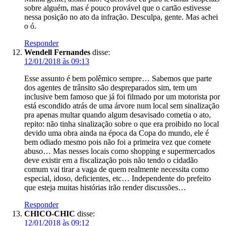
sobre alguém, mas é pouco provável que o cartão estivesse
nessa posição no ato da infração. Desculpa, gente. Mas achei
o ó.
Responder
Wendell Fernandes
disse:
12/01/2018 às 09:13
Esse assunto é bem polêmico sempre… Sabemos que parte
dos agentes de trânsito são despreparados sim, tem um
inclusive bem famoso que já foi filmado por um motorista por
está escondido atrás de uma árvore num local sem sinalização
pra apenas multar quando algum desavisado cometia o ato,
repito: não tinha sinalização sobre o que era proibido no local
devido uma obra ainda na época da Copa do mundo, ele é
bem odiado mesmo pois não foi a primeira vez que comete
abuso… Mas nesses locais como shopping e supermercados
deve existir em a fiscalização pois não tendo o cidadão
comum vai tirar a vaga de quem realmente necessita como
especial, idoso, deficientes, etc… Independente do prefeito
que esteja muitas histórias irão render discussões…
Responder
CHICO-CHIC
disse:
12/01/2018 às 09:12