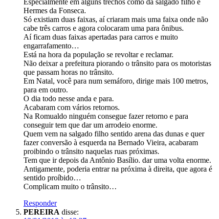
Especialmente em alguns trechos como da salgado filho e
Hermes da Fonseca.
Só existiam duas faixas, aí criaram mais uma faixa onde não
cabe três carros e agora colocaram uma para ônibus.
Aí ficam duas faixas apertadas para carros e muito
engarrafamento…
Está na hora da população se revoltar e reclamar.
Não deixar a prefeitura piorando o trânsito para os motoristas
que passam horas no trânsito.
Em Natal, você para num semáforo, dirige mais 100 metros,
para em outro.
O dia todo nesse anda e para.
Acabaram com vários retornos.
Na Romualdo ninguém consegue fazer retorno e para
conseguir tem que dar um arrodeio enorme.
Quem vem na salgado filho sentido arena das dunas e quer
fazer conversão à esquerda na Bernado Vieira, acabaram
proibindo o trânsito naquelas ruas próximas.
Tem que ir depois da Antônio Basílio. dar uma volta enorme.
Antigamente, poderia entrar na próxima à direita, que agora é
sentido proíbido…
Complicam muito o trânsito…
Responder
PEREIRA
disse: