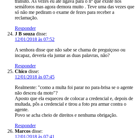
transito. As vezes eu até ligava para o nº que existe nos
semáforos mas agora demora muito . Teve uma das vezes que
só não me pediram o exame de fezes para receber a
reclamação.
Responder
J B souza
disse:
12/01/2018 às 07:52
A senhora disse que não sabe se chama de preguiçoso ou
incapaz, deveria ela juntar as duas palavras, não?
Responder
Chico
disse:
12/01/2018 às 07:45
Realmente: "como a multa foi parar no para-brisa se o agente
não desceu da moto"?
Aposto que ela esqueceu de colocar a credencial e, depois de
multada, pôs a credencial e tirou a foto pra armar contra o
agente.
Povo se acha cheio de direitos e nenhuma obrigação.
Responder
Marcos
disse:
12/01/2018 às 07:41