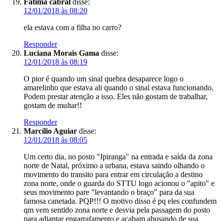
Fátima cabral
disse:
12/01/2018 às 08:20
ela estava com a filha no carro?
Responder
Luciana Morais Gama
disse:
12/01/2018 às 08:19
O pior é quando um sinal quebra desaparece logo o
amarelinho que estava ali quando o sinal estava funcionando.
Podem prestar atenção a isso. Eles não gostam de trabalhar,
gostam de multar!!
Responder
Marcílio Aguiar
disse:
12/01/2018 às 08:05
Um certo dia, no posto "Ipiranga" na entrada e saída da zona
norte de Natal, próximo a urbana, estava saindo olhando o
movimento do transito para entrar em circulação a destino
zona norte, onde o guarda do STTU logo acionou o "apito" e
seus movimento pare "levantando o braço" para da sua
famosa canetada. PQP!!! O motivo disso é pq eles confundem
qm vem sentido zona norte e desvia pela passagem do posto
para adiantar engarrafamento e acabam abusando de sua