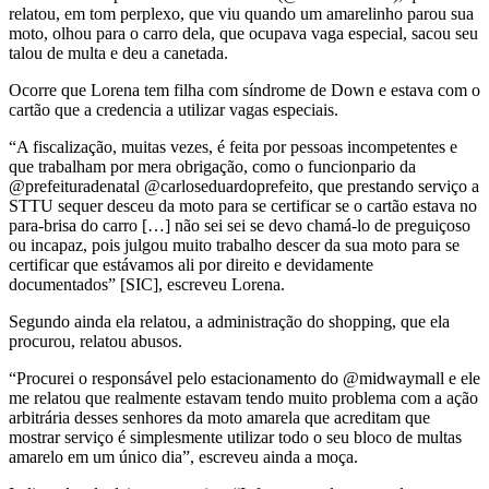
relatou, em tom perplexo, que viu quando um amarelinho parou sua
moto, olhou para o carro dela, que ocupava vaga especial, sacou seu
talou de multa e deu a canetada.
Ocorre que Lorena tem filha com síndrome de Down e estava com o
cartão que a credencia a utilizar vagas especiais.
“A fiscalização, muitas vezes, é feita por pessoas incompetentes e
que trabalham por mera obrigação, como o funcionpario da
@prefeituradenatal @carloseduardoprefeito, que prestando serviço a
STTU sequer desceu da moto para se certificar se o cartão estava no
para-brisa do carro […] não sei sei se devo chamá-lo de preguiçoso
ou incapaz, pois julgou muito trabalho descer da sua moto para se
certificar que estávamos ali por direito e devidamente
documentados” [SIC], escreveu Lorena.
Segundo ainda ela relatou, a administração do shopping, que ela
procurou, relatou abusos.
“Procurei o responsável pelo estacionamento do @midwaymall e ele
me relatou que realmente estavam tendo muito problema com a ação
arbitrária desses senhores da moto amarela que acreditam que
mostrar serviço é simplesmente utilizar todo o seu bloco de multas
amarelo em um único dia”, escreveu ainda a moça.