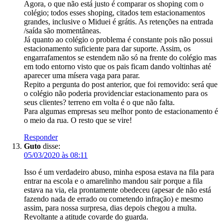
Agora, o que não está justo é comparar os shoping com o
colégio; todos esses shoping, citados tem estacionamentos
grandes, inclusive o Miduei é grátis. As retenções na entrada
/saída são momentâneas.
Já quanto ao colégio o problema é constante pois não possui
estacionamento suficiente para dar suporte. Assim, os
engarrafamentos se estendem não só na frente do colégio mas
em todo entorno visto que os pais ficam dando voltinhas até
aparecer uma mísera vaga para parar.
Repito a pergunta do post anterior, que foi removido: será que
o colégio não poderia providenciar estacionamento para os
seus clientes? terreno em volta é o que não falta.
Para algumas empresas seu melhor ponto de estacionamento é
o meio da rua. O resto que se vire!
Responder
Guto
disse:
05/03/2020 às 08:11
Isso é um verdadeiro abuso, minha esposa estava na fila para
entrar na escola e o amarelinho mandou sair porque a fila
estava na via, ela prontamente obedeceu (apesar de não está
fazendo nada de errado ou cometendo infração) e mesmo
assim, para nossa surpresa, dias depois chegou a multa.
Revoltante a atitude covarde do guarda.