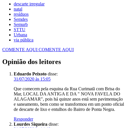
descarte irregular
natal
resíduos
Semdes
Semurb
STTU
Urbana
via pública
COMENTE AQUI
COMENTE AQUI
Opinião dos leitores
Eduardo Peixoto
disse:
31/07/2020 às 15:05
Que comecem pela esquina da Rua Curimatã com Brisa do
Mar, LOCAL DA ANTIGA E DA " NOVA FAVELA DO
ALAGAMAR", pois há quinze anos está sem pavimentação
e saneamento, bem como se transformou em um ponto oficial
de descarte de lixo e entulhos do Bairro de Ponta Negra.
Responder
Lourdes Siqueira
disse: