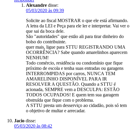
Alexandre
disse:
05/03/2020 às 09:39
Solicite ao fiscal MOSTRAR o que ele está afirmando.
A letra da LEI e Peça para ele ler e interpretar. Vai ver o
que sai da boca dele.
São "autoridades" que estão ali para tirar dinheiro do
bolso do contribuinte.
quer mais, ligue para STTU REGISTRANDO UMA
OCORRÊNCIA? Sabe quando amarelinhos aparecem
NENHUM!
Todo comércio, residência ou condomínio que fique
próximo de escola e tenha suas entradas ou garagens
INTERROMPIDAS por carros, NUNCA TEM
AMARELINHO DISPONÍVEL PARA IR
RESOLVER A QUESTÃO. Quando a STTU é
acionada, SEMPRE vem a DESCULPA: ESTÃO
TODOS OCUPADOS! E quem tem sua garagem
obstruída que fique com o problema.
A STTU presta um desserviço ao cidadão, pois só tem
o objetivo de multar e arrecadar.
Jacio
disse:
05/03/2020 às 08:42