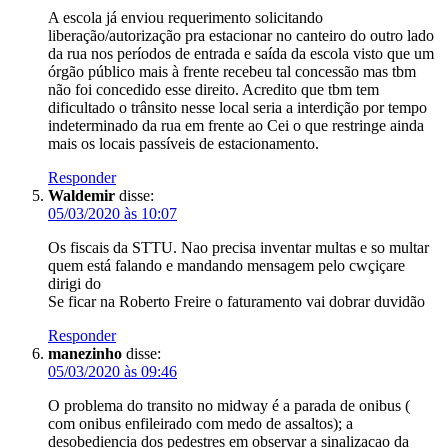
A escola já enviou requerimento solicitando
liberação/autorização pra estacionar no canteiro do outro lado
da rua nos períodos de entrada e saída da escola visto que um
órgão público mais à frente recebeu tal concessão mas tbm
não foi concedido esse direito. Acredito que tbm tem
dificultado o trânsito nesse local seria a interdição por tempo
indeterminado da rua em frente ao Cei o que restringe ainda
mais os locais passíveis de estacionamento.
Responder
Waldemir
disse:
05/03/2020 às 10:07
Os fiscais da STTU. Nao precisa inventar multas e so multar
quem está falando e mandando mensagem pelo cwçiçare
dirigi do
Se ficar na Roberto Freire o faturamento vai dobrar duvidão
Responder
manezinho
disse:
05/03/2020 às 09:46
O problema do transito no midway é a parada de onibus (
com onibus enfileirado com medo de assaltos); a
desobediencia dos pedestres em observar a sinalizacao da