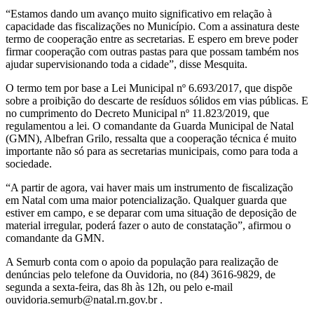
“Estamos dando um avanço muito significativo em relação à
capacidade das fiscalizações no Município. Com a assinatura deste
termo de cooperação entre as secretarias. E espero em breve poder
firmar cooperação com outras pastas para que possam também nos
ajudar supervisionando toda a cidade”, disse Mesquita.
O termo tem por base a Lei Municipal nº 6.693/2017, que dispõe
sobre a proibição do descarte de resíduos sólidos em vias públicas. E
no cumprimento do Decreto Municipal nº 11.823/2019, que
regulamentou a lei. O comandante da Guarda Municipal de Natal
(GMN), Albefran Grilo, ressalta que a cooperação técnica é muito
importante não só para as secretarias municipais, como para toda a
sociedade.
“A partir de agora, vai haver mais um instrumento de fiscalização
em Natal com uma maior potencialização. Qualquer guarda que
estiver em campo, e se deparar com uma situação de deposição de
material irregular, poderá fazer o auto de constatação”, afirmou o
comandante da GMN.
A Semurb conta com o apoio da população para realização de
denúncias pelo telefone da Ouvidoria, no (84) 3616-9829, de
segunda a sexta-feira, das 8h às 12h, ou pelo e-mail
ouvidoria.semurb@natal.rn.gov.br
.