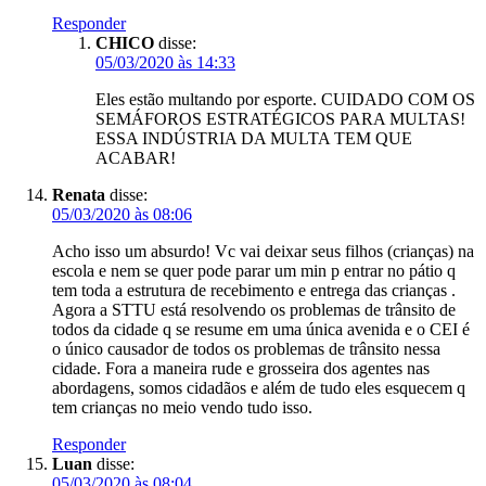
Responder
CHICO
disse:
05/03/2020 às 14:33
Eles estão multando por esporte. CUIDADO COM OS
SEMÁFOROS ESTRATÉGICOS PARA MULTAS!
ESSA INDÚSTRIA DA MULTA TEM QUE
ACABAR!
Renata
disse:
05/03/2020 às 08:06
Acho isso um absurdo! Vc vai deixar seus filhos (crianças) na
escola e nem se quer pode parar um min p entrar no pátio q
tem toda a estrutura de recebimento e entrega das crianças .
Agora a STTU está resolvendo os problemas de trânsito de
todos da cidade q se resume em uma única avenida e o CEI é
o único causador de todos os problemas de trânsito nessa
cidade. Fora a maneira rude e grosseira dos agentes nas
abordagens, somos cidadãos e além de tudo eles esquecem q
tem crianças no meio vendo tudo isso.
Responder
Luan
disse:
05/03/2020 às 08:04