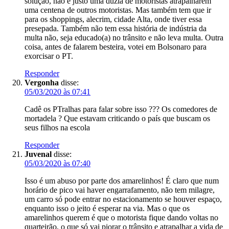
solução, não é justo uma dúzia de motoristas atrapalharem
uma centena de outros motoristas. Mas também tem que ir
para os shoppings, alecrim, cidade Alta, onde tiver essa
presepada. Também não tem essa história de indústria da
multa não, seja educado(a) no trânsito e não leva multa. Outra
coisa, antes de falarem besteira, votei em Bolsonaro para
exorcisar o PT.
Responder
Vergonha
disse:
05/03/2020 às 07:41
Cadê os PTralhas para falar sobre isso ??? Os comedores de
mortadela ? Que estavam criticando o país que buscam os
seus filhos na escola
Responder
Juvenal
disse:
05/03/2020 às 07:40
Isso é um abuso por parte dos amarelinhos! É claro que num
horário de pico vai haver engarrafamento, não tem milagre,
um carro só pode entrar no estacionamento se houver espaço,
enquanto isso o jeito é esperar na via. Mas o que os
amarelinhos querem é que o motorista fique dando voltas no
quarteirão, o que só vai piorar o trânsito e atrapalhar a vida de