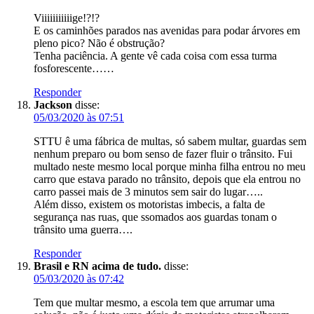
Viiiiiiiiiiige!?!?
E os caminhões parados nas avenidas para podar árvores em
pleno pico? Não é obstrução?
Tenha paciência. A gente vê cada coisa com essa turma
fosforescente……
Responder
Jackson
disse:
05/03/2020 às 07:51
STTU ê uma fábrica de multas, só sabem multar, guardas sem
nenhum preparo ou bom senso de fazer fluir o trânsito. Fui
multado neste mesmo local porque minha filha entrou no meu
carro que estava parado no trânsito, depois que ela entrou no
carro passei mais de 3 minutos sem sair do lugar…..
Além disso, existem os motoristas imbecis, a falta de
segurança nas ruas, que ssomados aos guardas tonam o
trânsito uma guerra….
Responder
Brasil e RN acima de tudo.
disse:
05/03/2020 às 07:42
Tem que multar mesmo, a escola tem que arrumar uma