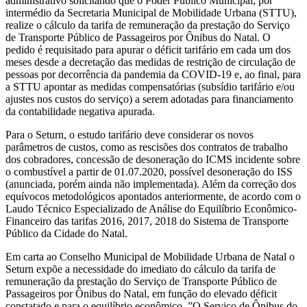
administrativo solicitando que o Poder Público Municipal, por
intermédio da Secretaria Municipal de Mobilidade Urbana (STTU),
realize o cálculo da tarifa de remuneração da prestação do Serviço
de Transporte Público de Passageiros por Ônibus do Natal. O
pedido é requisitado para apurar o déficit tarifário em cada um dos
meses desde a decretação das medidas de restrição de circulação de
pessoas por decorrência da pandemia da COVID-19 e, ao final, para
a STTU apontar as medidas compensatórias (subsídio tarifário e/ou
ajustes nos custos do serviço) a serem adotadas para financiamento
da contabilidade negativa apurada.
Para o Seturn, o estudo tarifário deve considerar os novos
parâmetros de custos, como as rescisões dos contratos de trabalho
dos cobradores, concessão de desoneração do ICMS incidente sobre
o combustível a partir de 01.07.2020, possível desoneração do ISS
(anunciada, porém ainda não implementada). Além da correção dos
equívocos metodológicos apontados anteriormente, de acordo com o
Laudo Técnico Especializado de Análise do Equilíbrio Econômico-
Financeiro das tarifas 2016, 2017, 2018 do Sistema de Transporte
Público da Cidade do Natal.
Em carta ao Conselho Municipal de Mobilidade Urbana de Natal o
Seturn expõe a necessidade do imediato do cálculo da tarifa de
remuneração da prestação do Serviço de Transporte Público de
Passageiros por Ônibus do Natal, em função do elevado déficit
constatado e para o equilíbrio econômico. ”O Serviço de Ônibus do