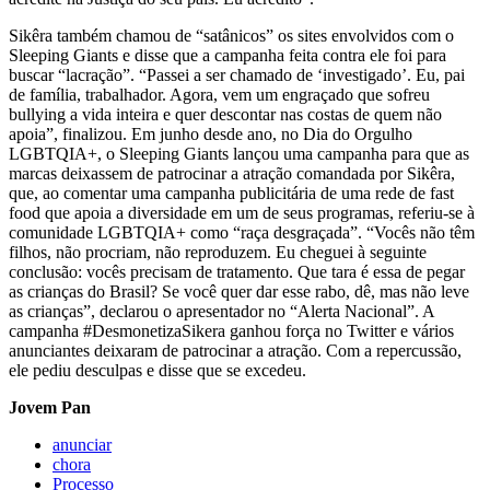
Sikêra também chamou de “satânicos” os sites envolvidos com o
Sleeping Giants e disse que a campanha feita contra ele foi para
buscar “lacração”. “Passei a ser chamado de ‘investigado’. Eu, pai
de família, trabalhador. Agora, vem um engraçado que sofreu
bullying a vida inteira e quer descontar nas costas de quem não
apoia”, finalizou. Em junho desde ano, no Dia do Orgulho
LGBTQIA+, o Sleeping Giants lançou uma campanha para que as
marcas deixassem de patrocinar a atração comandada por Sikêra,
que, ao comentar uma campanha publicitária de uma rede de fast
food que apoia a diversidade em um de seus programas, referiu-se à
comunidade LGBTQIA+ como “raça desgraçada”. “Vocês não têm
filhos, não procriam, não reproduzem. Eu cheguei à seguinte
conclusão: vocês precisam de tratamento. Que tara é essa de pegar
as crianças do Brasil? Se você quer dar esse rabo, dê, mas não leve
as crianças”, declarou o apresentador no “Alerta Nacional”. A
campanha #DesmonetizaSikera ganhou força no Twitter e vários
anunciantes deixaram de patrocinar a atração. Com a repercussão,
ele pediu desculpas e disse que se excedeu.
Jovem Pan
anunciar
chora
Processo