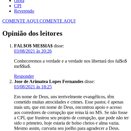
chora
CPI
Reverendo
COMENTE AQUI
COMENTE AQUI
Opinião dos leitores
FAL$O$ ME$$IA$
disse:
03/08/2021 às 20:26
Conheceremos a verdade e a verdade nos libertará dos fal$o$
me$$ia$.
Responder
Jose de Arimatea Lopes Fernandes
disse:
03/08/2021 às 18:25
Em nome de Deus, uns terrivelmente evangélicos, têm
cometido muitas atrocidades e crimes. Esse pastor, é apenas
mais um, que em nome de Deus, encontrou apoio e acesso
aos corredores de corrupção que reina lá no MS. Se não fosse
a CPI, que frustrou seu projeto de corrupção, que pode não ter
sido o primeiro, hoje estaria de bolso cheios e alma vazia.
Mesmo assim, curvaria seu joelho para agradecer a Deus.