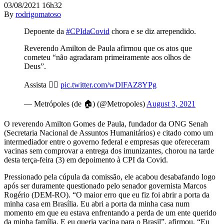
03/08/2021 16h32
By
rodrigomatoso
Depoente da
#CPIdaCovid
chora e se diz arrependido.
Reverendo Amilton de Paula afirmou que os atos que
cometeu “não agradaram primeiramente aos olhos de
Deus”.
Assista 👇🏻
pic.twitter.com/wDlFAZ8YPg
— Metrópoles (de 🏠) (@Metropoles)
August 3, 2021
O reverendo Amilton Gomes de Paula, fundador da ONG Senah
(Secretaria Nacional de Assuntos Humanitários) e citado como um
intermediador entre o governo federal e empresas que ofereceram
vacinas sem comprovar a entrega dos imunizantes, chorou na tarde
desta terça-feira (3) em depoimento à CPI da Covid.
Pressionado pela cúpula da comissão, ele acabou desabafando logo
após ser duramente questionado pelo senador governista Marcos
Rogério (DEM-RO). “O maior erro que eu fiz foi abrir a porta da
minha casa em Brasília. Eu abri a porta da minha casa num
momento em que eu estava enfrentando a perda de um ente querido
da minha família. E eu queria vacina para o Brasil”, afirmou. “Eu