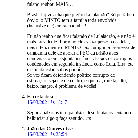
fulano roubou MAIS…
Brasil: Pq vc acha que prefiro Lulaladrão? Só pq falo o
óbvio: o MINTO tem a família toda envolvida
(inclusive ele) em rachadinha?
Eu não tenho que ficar falando de Lulaladrão, ele não é
mais presidente! Por mim ele estava preso na cadeia ,
mas infelizmente o MINTO não cumpriu a promessa de
campanha dele de apoiar a PEC da prisão após
condenação em segunda instância. Logo, os corruptos
condenados em segunda instância como Lula, Lira, etc,
etc ainda estão soltos por aí!
Se vcs ficam defendendo político corrupto de
estimação, seja ele de centro, esquerda, direita, alto,
baixo, magro, é problema de vocês!
E. costa
disse:
16/03/2021 às 18:17
Segue abaixo os terrapalhistas desorientados tentando
balbuciar algo q faça sentido…rs
João das Couves
disse:
16/03/2021 às 23:54