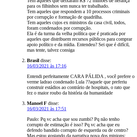
Tem aqueles que deixaram R$ 72 milhões de herança
para os filhinhos sem nunca ter trabalhado.
Tem aqueles que respondem a 10 processos criminais
por corrupção e formação de quadrilha.
Tem aqueles cujos ex ministros da casa civil, todos,
foram condenados por corrupção.
Ela é da turma da velha política que é praticada por
aqueles que distribuem recursos públicos para comprar
apoio político e da mídia. Entendeu? Sei que é difícil,
mas tente, talvez consiga
Brasil
disse:
16/03/2021 às 17:16
Entendi perfeitamente CARA PÁLIDA , você prefere o
verme ladrao condenado Lula ??aquele que preferiu
construir estádios ao contrário de hospitais, o rato que
fez o maior roubo da história da humanidade
Manoel F
disse:
16/03/2021 às 17:51
Paulo: Pq vc acha que sou zumbi? Pq não tenho
corrupto de estimação é isso? Pq vc acha que eu
defendo bandido corrupto de esquerda ou de centro?
Mas estou gostando da narrativa nova dos minions: