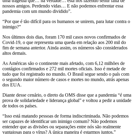
uma tragédia que… na verdade… está nos fazendo sentir falta de
nossos amigos. Perdendo vidas… E não podemos enfrentar essa
pandemia com um mundo dividido”.
“Por que é tão difícil para os humanos se unirem, para lutar contra o
inimigo?”
Nos últimos dois dias, foram 170 mil casos novos confirmados de
Covid-19, o que representa uma queda em relação aos 200 mil do
fim de semana anterior. Ainda assim, os números são considerados
altos demais.
As Américas são o continente mais afetado, com 6,12 milhões de
contágios confirmados e 272 mil mortes oficiais. Isso é metade de
tudo que foi registrado no mundo. O Brasil segue sendo o país com
o segundo maior número de casos e mortes no mundo, atrás apenas
dos EUA.
Diante desse cenário, o direto da OMS disse que a pandemia “é uma
prova de solidariedade e liderança global” e voltou a pedir a unidade
de todos os países.
“Isso está matando pessoas de forma indiscriminada. Não podemos
ser capazes de identificar um inimigo comum? Não podemos
entender que as divisões ou separações entre nós são realmente
vantajosas para o vírus? A única maneira é estarmos juntos.”