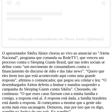
Uma publicação compartilhada por Sikera Junior (@sikerajr)
O apresentador Sikêra Júnior chorou ao vivo ao anunciar no “Alerta
Nacional”, programa que comanda na RedeTV!, que venceu um
processo contra o Sleeping Giants Brasil, que nas redes sociais se
define como “um movimento de consumidores contra o
financiamento do discurso de ódio e das fake news”. “Quero que
eles tirem isso que está acontecendo aqui como uma grande
resposta”, afirmou o comunicador, que pegou seu celular e leu: “O
desembargador Airton deferiu a liminar e mandou suspender a
campanha do Sleeping Giants contra Sikêra”. Chorando, ele
continuou: “O que esses caras fizeram com a minha família e
comigo, a resposta está aí. A resposta está dada, a família brasileira
está dando a resposta. Já começamos a mostrar que a gente não
aceita mais essa sacanagem. Demorou, mas por isso que eu digo,
acredite na Justiça do seu país. Eu acredito”.