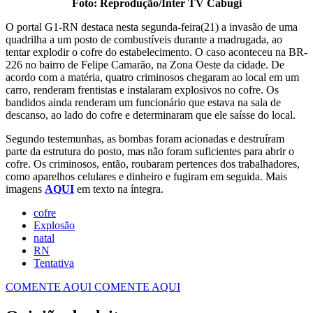
Foto: Reprodução/Inter TV Cabugi
O portal G1-RN destaca nesta segunda-feira(21) a invasão de uma
quadrilha a um posto de combustíveis durante a madrugada, ao
tentar explodir o cofre do estabelecimento. O caso aconteceu na BR-
226 no bairro de Felipe Camarão, na Zona Oeste da cidade. De
acordo com a matéria, quatro criminosos chegaram ao local em um
carro, renderam frentistas e instalaram explosivos no cofre. Os
bandidos ainda renderam um funcionário que estava na sala de
descanso, ao lado do cofre e determinaram que ele saísse do local.
Segundo testemunhas, as bombas foram acionadas e destruíram
parte da estrutura do posto, mas não foram suficientes para abrir o
cofre. Os criminosos, então, roubaram pertences dos trabalhadores,
como aparelhos celulares e dinheiro e fugiram em seguida. Mais
imagens
AQUI
em texto na íntegra.
cofre
Explosão
natal
RN
Tentativa
COMENTE AQUI
COMENTE AQUI