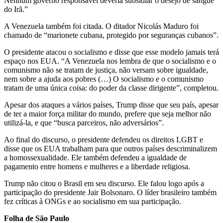
Nenhum governo responsável deveria subsidiar o desejo de sangue
do Irã.”
A Venezuela também foi citada. O ditador Nicolás Maduro foi
chamado de “marionete cubana, protegido por seguranças cubanos”.
O presidente atacou o socialismo e disse que esse modelo jamais terá
espaço nos EUA. “A Venezuela nos lembra de que o socialismo e o
comunismo não se tratam de justiça, não versam sobre igualdade,
nem sobre a ajuda aos pobres (…) O socialismo e o comunismo
tratam de uma única coisa: do poder da classe dirigente”, completou.
Apesar dos ataques a vários países, Trump disse que seu país, apesar
de ter a maior força militar do mundo, prefere que seja melhor não
utilizá-la, e que “busca parceiros, não adversários”.
Ao final do discurso, o presidente defendeu os direitos LGBT e
disse que os EUA trabalham para que outros países descriminalizem
a homossexualidade. Ele também defendeu a igualdade de
pagamento entre homens e mulheres e a liberdade religiosa.
Trump não citou o Brasil em seu discurso. Ele falou logo após a
participação do presidente Jair Bolsonaro. O líder brasileiro também
fez críticas à ONGs e ao socialismo em sua participação.
Folha de São Paulo