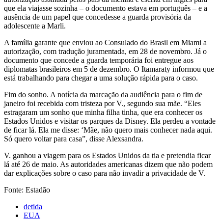
que ela viajasse sozinha – o documento estava em português – e a
ausência de um papel que concedesse a guarda provisória da
adolescente a Marli.
A família garante que enviou ao Consulado do Brasil em Miami a
autorização, com tradução juramentada, em 28 de novembro. Já o
documento que concede a guarda temporária foi entregue aos
diplomatas brasileiros em 5 de dezembro. O Itamaraty informou que
está trabalhando para chegar a uma solução rápida para o caso.
Fim do sonho. A notícia da marcação da audiência para o fim de
janeiro foi recebida com tristeza por V., segundo sua mãe. “Eles
estragaram um sonho que minha filha tinha, que era conhecer os
Estados Unidos e visitar os parques da Disney. Ela perdeu a vontade
de ficar lá. Ela me disse: ‘Mãe, não quero mais conhecer nada aqui.
Só quero voltar para casa”, disse Alexsandra.
V. ganhou a viagem para os Estados Unidos da tia e pretendia ficar
lá até 26 de maio. As autoridades americanas dizem que não podem
dar explicações sobre o caso para não invadir a privacidade de V.
Fonte: Estadão
detida
EUA