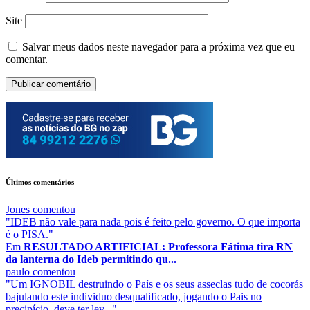
Site
Salvar meus dados neste navegador para a próxima vez que eu
comentar.
Últimos comentários
Jones
comentou
"IDEB não vale para nada pois é feito pelo governo. O que importa
é o PISA."
Em
RESULTADO ARTIFICIAL: Professora Fátima tira RN
da lanterna do Ideb permitindo qu...
paulo
comentou
"Um IGNOBIL destruindo o País e os seus asseclas tudo de cocorás
bajulando este individuo desqualificado, jogando o Pais no
precipício, deve ter lev..."