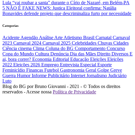
Lula “vai roubar a santa” durante o Círio de Nazaré, em Belém-PA
5
NÃO É FAKE NEWS: Justiça Eleitoral confirma: Natália
Bonavides defende projeto que descriminaliza furto por necessidade
Categorias
Acidente
Agendão
Análise
Arte
Atletismo
Brasil
Carnatal
Carnaval
2023
Carnaval 2024
Carnaval 2025
Celebridades
Chuvas
Cidades
Ciência
cinema
Clima
Coluna do BG
Comportamento
Concurso
Copa do Mundo
Cultura
Denúncia
Dia das Mães
Direito
Diversos
E
ai, bora correr?
Economia
Editorial
Educação
Eleições
Eleições
2022
Eleições 2026
Emprego
Entrevista
Especial
Esporte
Feminicídio
Finanças
Futebol
Gastronomia
Geral
Golpe
Greve
Guerra
Humor
Informe Publicitário
Internet
Jornalismo
Judiciário
Luto
Blog do BG por Bruno Giovanni - 2021 - © Todos os direitos
reservados - Acesse nossa
Política de Privacidade