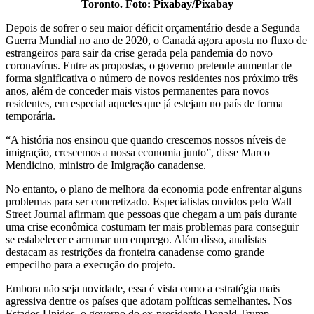
Toronto. Foto: Pixabay/Pixabay
Depois de sofrer o seu maior déficit orçamentário desde a Segunda
Guerra Mundial no ano de 2020, o Canadá agora aposta no fluxo de
estrangeiros para sair da crise gerada pela pandemia do novo
coronavírus. Entre as propostas, o governo pretende aumentar de
forma significativa o número de novos residentes nos próximo três
anos, além de conceder mais vistos permanentes para novos
residentes, em especial aqueles que já estejam no país de forma
temporária.
“A história nos ensinou que quando crescemos nossos níveis de
imigração, crescemos a nossa economia junto”, disse Marco
Mendicino, ministro de Imigração canadense.
No entanto, o plano de melhora da economia pode enfrentar alguns
problemas para ser concretizado. Especialistas ouvidos pelo Wall
Street Journal afirmam que pessoas que chegam a um país durante
uma crise econômica costumam ter mais problemas para conseguir
se estabelecer e arrumar um emprego. Além disso, analistas
destacam as restrições da fronteira canadense como grande
empecilho para a execução do projeto.
Embora não seja novidade, essa é vista como a estratégia mais
agressiva dentre os países que adotam políticas semelhantes. Nos
Estados Unidos, o governo do ex-presidente Donald Trump