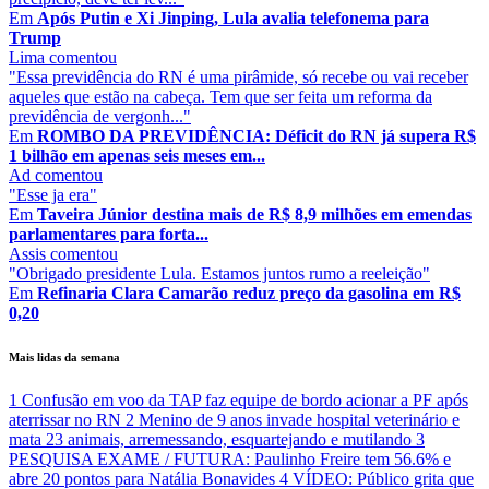
Em
Após Putin e Xi Jinping, Lula avalia telefonema para
Trump
Lima
comentou
"Essa previdência do RN é uma pirâmide, só recebe ou vai receber
aqueles que estão na cabeça. Tem que ser feita um reforma da
previdência de vergonh..."
Em
ROMBO DA PREVIDÊNCIA: Déficit do RN já supera R$
1 bilhão em apenas seis meses em...
Ad
comentou
"Esse ja era"
Em
Taveira Júnior destina mais de R$ 8,9 milhões em emendas
parlamentares para forta...
Assis
comentou
"Obrigado presidente Lula. Estamos juntos rumo a reeleição"
Em
Refinaria Clara Camarão reduz preço da gasolina em R$
0,20
Mais lidas da semana
1
Confusão em voo da TAP faz equipe de bordo acionar a PF após
aterrissar no RN
2
Menino de 9 anos invade hospital veterinário e
mata 23 animais, arremessando, esquartejando e mutilando
3
PESQUISA EXAME / FUTURA: Paulinho Freire tem 56.6% e
abre 20 pontos para Natália Bonavides
4
VÍDEO: Público grita que