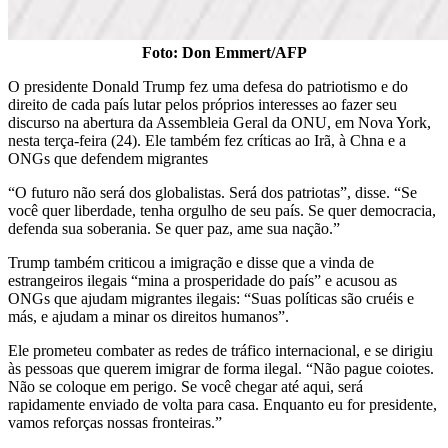
Foto: Don Emmert/AFP
O presidente Donald Trump fez uma defesa do patriotismo e do
direito de cada país lutar pelos próprios interesses ao fazer seu
discurso na abertura da Assembleia Geral da ONU, em Nova York,
nesta terça-feira (24). Ele também fez críticas ao Irã, à Chna e a
ONGs que defendem migrantes
“O futuro não será dos globalistas. Será dos patriotas”, disse. “Se
você quer liberdade, tenha orgulho de seu país. Se quer democracia,
defenda sua soberania. Se quer paz, ame sua nação.”
Trump também criticou a imigração e disse que a vinda de
estrangeiros ilegais “mina a prosperidade do país” e acusou as
ONGs que ajudam migrantes ilegais: “Suas políticas são cruéis e
más, e ajudam a minar os direitos humanos”.
Ele prometeu combater as redes de tráfico internacional, e se dirigiu
às pessoas que querem imigrar de forma ilegal. “Não pague coiotes.
Não se coloque em perigo. Se você chegar até aqui, será
rapidamente enviado de volta para casa. Enquanto eu for presidente,
vamos reforças nossas fronteiras.”