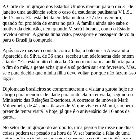
A Corte de Imigração dos Estados Unidos marcou para o dia 31 de
janeiro uma audiência sobre o caso da estudante paulistana V.L.S.,
de 15 anos. Ela está detida em Miami desde 27 de novembro,
quando foi proibida de entrar no país. A família ainda não sabe o
motivo da detenção, nem quando V. será liberada, como o Estado
revelou ontem. A garota tinha visto, passaporte e passagem de volta
para o Brasil já comprada.
Após nove dias sem contato com a filha, a balconista Alexsandra
Aparecida da Silva, de 36 anos, recebeu um telefonema dela ontem
à tarde. “Ela está muito chateada. Como marcaram a audiência para
o fim do mês, a gente acha que ela só poderá sair em fevereiro. Mas,
se é para decidir que minha filha deve voltar, por que não fazem isso
logo?”
Diplomatas brasileiros se comprometeram a visitar a garota hoje no
abrigo para menores de idade para onde ela foi enviada, segundo o
Ministério das Relações Exteriores. A corretora de imóveis Marli
Volpenhein, de 41 anos, tia-avó de V. que vive em Miami, também
pretende tentar visitá-la hoje, já que é o aniversário de 16 anos da
garota.
No setor de imigração do aeroporto, uma pessoa lhe disse que duas
coisas podem ter pesado na hora de V. ser barrada: a falta de uma
autorização assinada pelos pais da menina e escrita em inglês para