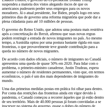
suspendeu a maioria dos vistos alegando riscos de que os
americanos pudessem perder seus empregos para os novos
moradores. Já o atual presidente, Joe Biden, propôs logo em seus
primeiros dias de governo uma reforma migratória que pode dar a
plena cidadania para até 10 milhões de pessoas.
O governo do Reino Unido, que adotou uma postura mais restritiva
após a concretização do Brexit, afirmou que suas novas regras
podem restringir a entrada de novos imigrantes no país. Ao mesmo
tempo, a Austrália optou por uma postura bastante rígida em suas
fronteiras, o que provavelmente teve grande contribuição para a
queda no número de novos migrantes.
De acordo com dados oficiais, o número de imigrantes no Canadá
apresentou uma queda de quase 50% em 2020. Para lidar com o
problema, o primeiro-ministro canadense, Justin Trudeau, espera
aumentar o número de residentes permanentes, visto que, em termos
econômicos, o país é um dos mais dependentes de imigrantes do
mundo.
Uma das primeiras medidas postas em prática foi olhar para dentro.
Por conta das restrições das fronteiras ainda em vigor devido à
pandemia, o Canadá começou a recorrer àqueles que já estão dentro
de seu território. Mais de 40.000 pessoas já foram convidadas a se
inscrever no sistema do governo, quase o dobro do número de