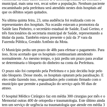
municipal, mais uma vez, recai sobre a população. Nenhum paciente
encaminhado pela prefeitura será atendido nestes dois hospitais até
que os débitos sejam quitados.
Na ultima quinta feira, 23, uma audiência foi realizada com os
representantes dos hospitais. Na ocasião estavam a promotora da
Saúde Iara Pinheiro, o secretário estadual de Saúde, Esaú Gerino, e
três funcionários da secretaria municipal de Saúde, representando a
titular da pasta. Também estava presente o juíz da 3ª vara da
Fazenda Pública, Geraldo Antônio da Mota.
O Município pediu um prazo de 48h para efetuar o pagamento. Para
isso, ficou acertado que os hospitais continuariam atendendo
normalmente. Ao mesmo tempo, o juiz pediu um prazo para avaliar
se determinaria o bloqueio do dinheiro na conta da Prefeitura.
O prazo não foi cumprido pela Prefeitura e o juiz decidiu hoje pelo
não bloqueio. Desse modo, os hospitais optaram pela paralisação. E
eles estão fazendo isso, resguardados pelo contrato firmado com o
município que permite a paralisação do serviço após 90 dias de
atraso.
O hospital Médico Cirúrgico faz em média 300 cirurgias por mês e o
Memorial outras 400 de ortopedia e traumatologia. Este último ainda
tem um serviço de urgência na traumatologia que atende em média 3