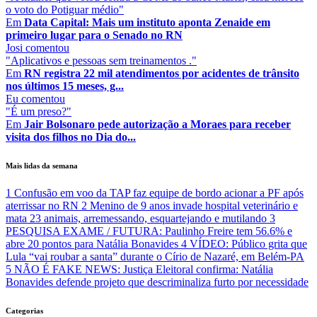
o voto do Potiguar médio"
Em
Data Capital: Mais um instituto aponta Zenaide em
primeiro lugar para o Senado no RN
Josi
comentou
"Aplicativos e pessoas sem treinamentos ."
Em
RN registra 22 mil atendimentos por acidentes de trânsito
nos últimos 15 meses, g...
Eu
comentou
"É um preso?"
Em
Jair Bolsonaro pede autorização a Moraes para receber
visita dos filhos no Dia do...
Mais lidas da semana
1
Confusão em voo da TAP faz equipe de bordo acionar a PF após
aterrissar no RN
2
Menino de 9 anos invade hospital veterinário e
mata 23 animais, arremessando, esquartejando e mutilando
3
PESQUISA EXAME / FUTURA: Paulinho Freire tem 56.6% e
abre 20 pontos para Natália Bonavides
4
VÍDEO: Público grita que
Lula “vai roubar a santa” durante o Círio de Nazaré, em Belém-PA
5
NÃO É FAKE NEWS: Justiça Eleitoral confirma: Natália
Bonavides defende projeto que descriminaliza furto por necessidade
Categorias