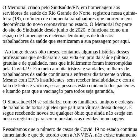
O Memorial criado pelo Sindsaúde/RN em homenagem aos
servidores da saúde do Rio Grande do Norte, registrou nessa quinta-
feira (18), o número de cinquenta trabalhadores que morreram em
decorrência do novo coronavírus no estado. O Memorial faz parte
do site do Sindsaúde desde junho de 2020, e funciona como um
espaço de homenagens e eternas lembranças de todos os
trabalhadores da saúde que eternizaram a sua passagem por aqui.
“Ao longo desses oito meses, contamos algumas histórias desses
profissionais que dedicaram a sua vida em prol da saúde pública,
gratuita e de qualidade, mas que infelizmente foram interrompidas
pela Covid-19. Em meio a muita tristeza e saudades, milhares de
trabalhadores da saúde continuam a enfrentar diariamente o vírus.
Mesmo com EPI’s insuficientes, sem receber insalubridade e com a
falta de leitos e vacinas, essas pessoas estão cuidando dos pacientes
e lutando para que a vacinação para todos seja garantida.
O Sindsaúde/RN se solidariza com os familiares, amigos e colegas
de trabalho de todos aqueles que partiram vítimas dessa doença. E
segue recebendo novos ou qualquer óbito que ainda não esteja em
nossos registros, para serem prestadas as devidas homenagens.
Ressaltamos que o número de casos de Covid-19 no estado continua
aumentando e que de acordo com a ANVISA, não existe tratamento