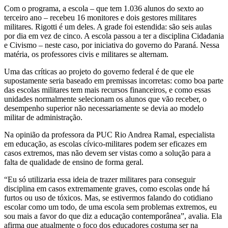
Com o programa, a escola – que tem 1.036 alunos do sexto ao
terceiro ano – recebeu 16 monitores e dois gestores militares
militares. Rigotti é um deles. A grade foi estendida: são seis aulas
por dia em vez de cinco. A escola passou a ter a disciplina Cidadania
e Civismo – neste caso, por iniciativa do governo do Paraná. Nessa
matéria, os professores civis e militares se alternam.
Uma das críticas ao projeto do governo federal é de que ele
supostamente seria baseado em premissas incorretas: como boa parte
das escolas militares tem mais recursos financeiros, e como essas
unidades normalmente selecionam os alunos que vão receber, o
desempenho superior não necessariamente se devia ao modelo
militar de administração.
Na opinião da professora da PUC Rio Andrea Ramal, especialista
em educação, as escolas cívico-militares podem ser eficazes em
casos extremos, mas não devem ser vistas como a solução para a
falta de qualidade de ensino de forma geral.
“Eu só utilizaria essa ideia de trazer militares para conseguir
disciplina em casos extremamente graves, como escolas onde há
furtos ou uso de tóxicos. Mas, se estivermos falando do cotidiano
escolar como um todo, de uma escola sem problemas extremos, eu
sou mais a favor do que diz a educação contemporânea”, avalia. Ela
afirma que atualmente o foco dos educadores costuma ser na