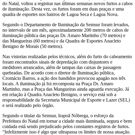
do Natal, voltou a registrar nas últimas semanas novos furtos a cabos
de iluminação. Desta vez, os furtos foram em duas praças e uma
quadra de esportes nos bairros de Lagoa Seca e Lagoa Nova.
Segundo o Departamento de Iluminação da Semsur foram levados,
no intervalo de um mês, aproximadamente 200 metros de cabos de
iluminação pública das praças Dr. Amaro Martinho (70 metros) e
das Mangueiras (60 metros) e da Quadra de Esportes Anacleto
Benigno de Morais (50 metros).
Nas vistorias realizadas pelos técnicos, além do furto do cabeamento
foram encontrados sinais de depredação com disjuntores e
medidores arrancados, além de tampas das caixas de passagem
quebradas. De acordo com o diretor de Iluminação pública,
Cromácio Barros, a ação dos bandidos provocou apagão nos três
locais. A iluminação já foi recomposta na Praça Dr. Amaro
Martinho, mas a Praça das Mangueiras ainda aguarda execução. Já
em relação à Quadra Anacleto Benigno, o serviço está sob a
responsabilidade da Secretaria Municipal de Esporte e Lazer (SEL)
e será realizado pelo órgão.
Segundo o titular da Semsur, Irapoã Nóbrega, o esforço da
Prefeitura do Natal em tornar a cidade mais iluminada, segura e bem
cuidada está sendo prejudicado pelos constantes registros de furtos.
“Infelizmente isso é algo que ultrapassa os limites de nossa atuação.