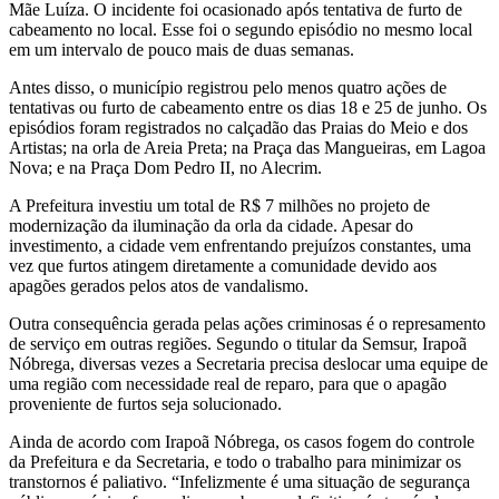
Mãe Luíza. O incidente foi ocasionado após tentativa de furto de
cabeamento no local. Esse foi o segundo episódio no mesmo local
em um intervalo de pouco mais de duas semanas.
Antes disso, o município registrou pelo menos quatro ações de
tentativas ou furto de cabeamento entre os dias 18 e 25 de junho. Os
episódios foram registrados no calçadão das Praias do Meio e dos
Artistas; na orla de Areia Preta; na Praça das Mangueiras, em Lagoa
Nova; e na Praça Dom Pedro II, no Alecrim.
A Prefeitura investiu um total de R$ 7 milhões no projeto de
modernização da iluminação da orla da cidade. Apesar do
investimento, a cidade vem enfrentando prejuízos constantes, uma
vez que furtos atingem diretamente a comunidade devido aos
apagões gerados pelos atos de vandalismo.
Outra consequência gerada pelas ações criminosas é o represamento
de serviço em outras regiões. Segundo o titular da Semsur, Irapoã
Nóbrega, diversas vezes a Secretaria precisa deslocar uma equipe de
uma região com necessidade real de reparo, para que o apagão
proveniente de furtos seja solucionado.
Ainda de acordo com Irapoã Nóbrega, os casos fogem do controle
da Prefeitura e da Secretaria, e todo o trabalho para minimizar os
transtornos é paliativo. “Infelizmente é uma situação de segurança