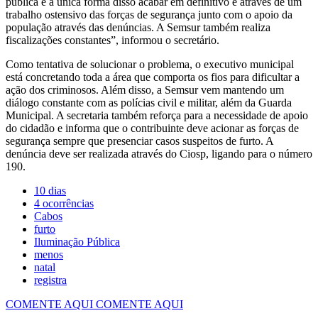
pública e a única forma disso acabar em definitivo é através de um
trabalho ostensivo das forças de segurança junto com o apoio da
população através das denúncias. A Semsur também realiza
fiscalizações constantes”, informou o secretário.
Como tentativa de solucionar o problema, o executivo municipal
está concretando toda a área que comporta os fios para dificultar a
ação dos criminosos. Além disso, a Semsur vem mantendo um
diálogo constante com as polícias civil e militar, além da Guarda
Municipal. A secretaria também reforça para a necessidade de apoio
do cidadão e informa que o contribuinte deve acionar as forças de
segurança sempre que presenciar casos suspeitos de furto. A
denúncia deve ser realizada através do Ciosp, ligando para o número
190.
10 dias
4 ocorrências
Cabos
furto
Iluminação Pública
menos
natal
registra
COMENTE AQUI
COMENTE AQUI