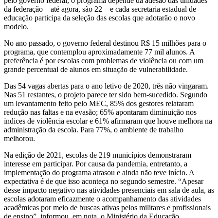
pelo governo federal, o programa depende da adesão das unidades
da federação – até agora, são 22 – e cada secretaria estadual de
educação participa da seleção das escolas que adotarão o novo
modelo.
No ano passado, o governo federal destinou R$ 15 milhões para o
programa, que contemplou aproximadamente 77 mil alunos. A
preferência é por escolas com problemas de violência ou com um
grande percentual de alunos em situação de vulnerabilidade.
Das 54 vagas abertas para o ano letivo de 2020, três não vingaram.
Nas 51 restantes, o projeto parece ter sido bem-sucedido. Segundo
um levantamento feito pelo MEC, 85% dos gestores relataram
redução nas faltas e na evasão; 65% apontaram diminuição nos
índices de violência escolar e 61% afirmaram que houve melhora na
administração da escola. Para 77%, o ambiente de trabalho
melhorou.
Na edição de 2021, escolas de 219 municípios demonstraram
interesse em participar. Por causa da pandemia, entretanto, a
implementação do programa atrasou e ainda não teve início. A
expectativa é de que isso aconteça no segundo semestre. “Apesar
desse impacto negativo nas atividades presenciais em sala de aula, as
escolas adotaram eficazmente o acompanhamento das atividades
acadêmicas por meio de buscas ativas pelos militares e profissionais
de ensino”, informou, em nota, o Ministério da Educação.