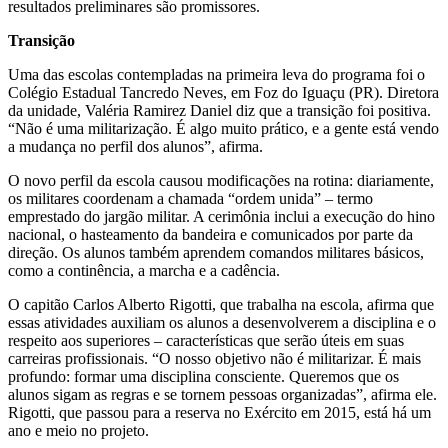
resultados preliminares são promissores.
Transição
Uma das escolas contempladas na primeira leva do programa foi o
Colégio Estadual Tancredo Neves, em Foz do Iguaçu (PR). Diretora
da unidade, Valéria Ramirez Daniel diz que a transição foi positiva.
“Não é uma militarização. É algo muito prático, e a gente está vendo
a mudança no perfil dos alunos”, afirma.
O novo perfil da escola causou modificações na rotina: diariamente,
os militares coordenam a chamada “ordem unida” – termo
emprestado do jargão militar. A cerimônia inclui a execução do hino
nacional, o hasteamento da bandeira e comunicados por parte da
direção. Os alunos também aprendem comandos militares básicos,
como a continência, a marcha e a cadência.
O capitão Carlos Alberto Rigotti, que trabalha na escola, afirma que
essas atividades auxiliam os alunos a desenvolverem a disciplina e o
respeito aos superiores – características que serão úteis em suas
carreiras profissionais. “O nosso objetivo não é militarizar. É mais
profundo: formar uma disciplina consciente. Queremos que os
alunos sigam as regras e se tornem pessoas organizadas”, afirma ele.
Rigotti, que passou para a reserva no Exército em 2015, está há um
ano e meio no projeto.