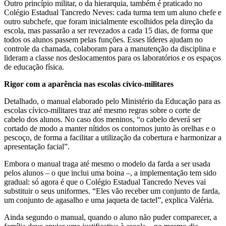
Outro princípio militar, o da hierarquia, também é praticado no
Colégio Estadual Tancredo Neves: cada turma tem um aluno chefe e
outro subchefe, que foram inicialmente escolhidos pela direção da
escola, mas passarão a ser revezados a cada 15 dias, de forma que
todos os alunos passem pelas funções. Esses líderes ajudam no
controle da chamada, colaboram para a manutenção da disciplina e
lideram a classe nos deslocamentos para os laboratórios e os espaços
de educação física.
Rigor com a aparência nas escolas cívico-militares
Detalhado, o manual elaborado pelo Ministério da Educação para as
escolas cívico-militares traz até mesmo regras sobre o corte de
cabelo dos alunos. No caso dos meninos, “o cabelo deverá ser
cortado de modo a manter nítidos os contornos junto às orelhas e o
pescoço, de forma a facilitar a utilização da cobertura e harmonizar a
apresentação facial”.
Embora o manual traga até mesmo o modelo da farda a ser usada
pelos alunos – o que inclui uma boina –, a implementação tem sido
gradual: só agora é que o Colégio Estadual Tancredo Neves vai
substituir o seus uniformes. “Eles vão receber um conjunto de farda,
um conjunto de agasalho e uma jaqueta de tactel”, explica Valéria.
Ainda segundo o manual, quando o aluno não puder comparecer, a