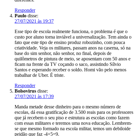
Responder
Paulo
disse:
27/07/2021 às 19:37
Esse tipo de escola realmente funciona, o problema é que o
custo por aluno torna inviável a universalização. Tem ainda o
fato que este tipo de ensino produz robozinho, com pouca
criatividade. Veja os militares, passam anos na caserna, só na
base do sim senhor, não senhor, no final, depois de
quilômetros de pintura de meio, se aposentam com 50 anos e
ficam na frente da TV coçando o saco, assistindo Sílvio
Santos e esperando receber o soldo. Homi vão pelo menos
trabalhar de Uber. É triste.
Responder
Bolsovirus
disse:
27/07/2021 às 17:39
Manda metade desse dinheiro para o mesmo número de
escolas, dá essa gratificação de 3.500 reais para os professores
que já recebem o seu piso e estrutura as escolas como fazem
com essas militares e teremos uma nova educação. Lembrem-
se que mesmo formado na escola militar, temos um debiloide
peidão que faz -4+5=9.