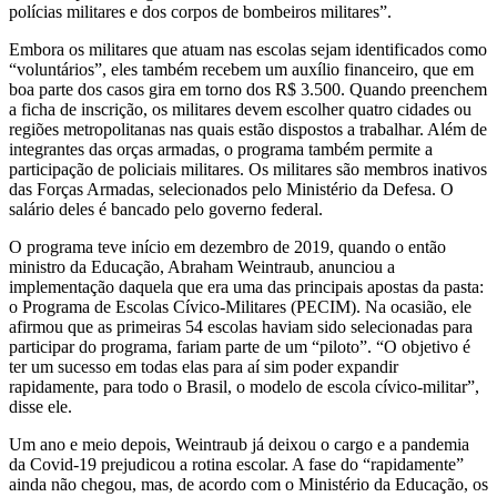
polícias militares e dos corpos de bombeiros militares”.
Embora os militares que atuam nas escolas sejam identificados como
“voluntários”, eles também recebem um auxílio financeiro, que em
boa parte dos casos gira em torno dos R$ 3.500. Quando preenchem
a ficha de inscrição, os militares devem escolher quatro cidades ou
regiões metropolitanas nas quais estão dispostos a trabalhar. Além de
integrantes das orças armadas, o programa também permite a
participação de policiais militares. Os militares são membros inativos
das Forças Armadas, selecionados pelo Ministério da Defesa. O
salário deles é bancado pelo governo federal.
O programa teve início em dezembro de 2019, quando o então
ministro da Educação, Abraham Weintraub, anunciou a
implementação daquela que era uma das principais apostas da pasta:
o Programa de Escolas Cívico-Militares (PECIM). Na ocasião, ele
afirmou que as primeiras 54 escolas haviam sido selecionadas para
participar do programa, fariam parte de um “piloto”. “O objetivo é
ter um sucesso em todas elas para aí sim poder expandir
rapidamente, para todo o Brasil, o modelo de escola cívico-militar”,
disse ele.
Um ano e meio depois, Weintraub já deixou o cargo e a pandemia
da Covid-19 prejudicou a rotina escolar. A fase do “rapidamente”
ainda não chegou, mas, de acordo com o Ministério da Educação, os