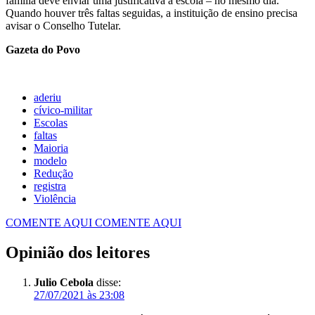
família deve enviar uma justificativa à escola – no mesmo dia.
Quando houver três faltas seguidas, a instituição de ensino precisa
avisar o Conselho Tutelar.
Gazeta do Povo
aderiu
cívico-militar
Escolas
faltas
Maioria
modelo
Redução
registra
Violência
COMENTE AQUI
COMENTE AQUI
Opinião dos leitores
Julio Cebola
disse:
27/07/2021 às 23:08