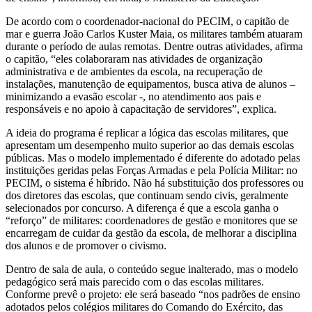
De acordo com o coordenador-nacional do PECIM, o capitão de
mar e guerra João Carlos Kuster Maia, os militares também atuaram
durante o período de aulas remotas. Dentre outras atividades, afirma
o capitão, “eles colaboraram nas atividades de organização
administrativa e de ambientes da escola, na recuperação de
instalações, manutenção de equipamentos, busca ativa de alunos –
minimizando a evasão escolar -, no atendimento aos pais e
responsáveis e no apoio à capacitação de servidores”, explica.
A ideia do programa é replicar a lógica das escolas militares, que
apresentam um desempenho muito superior ao das demais escolas
públicas. Mas o modelo implementado é diferente do adotado pelas
instituições geridas pelas Forças Armadas e pela Polícia Militar: no
PECIM, o sistema é híbrido. Não há substituição dos professores ou
dos diretores das escolas, que continuam sendo civis, geralmente
selecionados por concurso. A diferença é que a escola ganha o
“reforço” de militares: coordenadores de gestão e monitores que se
encarregam de cuidar da gestão da escola, de melhorar a disciplina
dos alunos e de promover o civismo.
Dentro de sala de aula, o conteúdo segue inalterado, mas o modelo
pedagógico será mais parecido com o das escolas militares.
Conforme prevê o projeto: ele será baseado “nos padrões de ensino
adotados pelos colégios militares do Comando do Exército, das